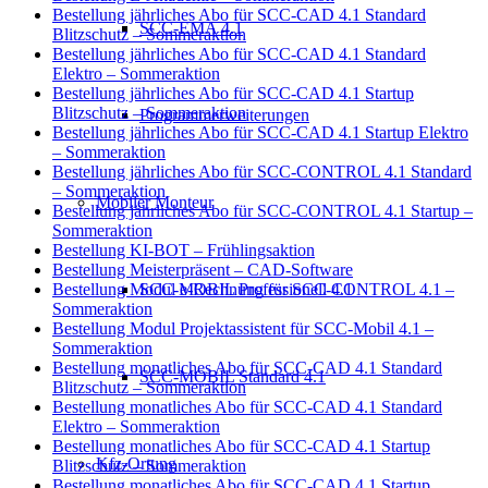
Bestellung jährliches Abo für SCC-CAD 4.1 Standard
SCC-EMA 4.1
Blitzschutz – Sommeraktion
Bestellung jährliches Abo für SCC-CAD 4.1 Standard
Elektro – Sommeraktion
Bestellung jährliches Abo für SCC-CAD 4.1 Startup
Blitzschutz – Sommeraktion
Programmerweiterungen
Bestellung jährliches Abo für SCC-CAD 4.1 Startup Elektro
– Sommeraktion
Bestellung jährliches Abo für SCC-CONTROL 4.1 Standard
– Sommeraktion
Mobiler Monteur
Bestellung jährliches Abo für SCC-CONTROL 4.1 Startup –
Sommeraktion
Bestellung KI-BOT – Frühlingsaktion
Bestellung Meisterpräsent – CAD-Software
SCC-MOBIL Professionell 4.1
Bestellung Modul e-Rechnung für SCC-CONTROL 4.1 –
Sommeraktion
Bestellung Modul Projektassistent für SCC-Mobil 4.1 –
Sommeraktion
Bestellung monatliches Abo für SCC-CAD 4.1 Standard
SCC-MOBIL Standard 4.1
Blitzschutz – Sommeraktion
Bestellung monatliches Abo für SCC-CAD 4.1 Standard
Elektro – Sommeraktion
Bestellung monatliches Abo für SCC-CAD 4.1 Startup
Kfz-Ortung
Blitzschutz – Sommeraktion
Bestellung monatliches Abo für SCC-CAD 4.1 Startup