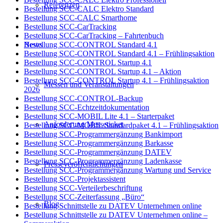
Referenzen
Bestellung SCC-CALC Elektro Standard
Bestellung SCC-CALC Smarthome
Bestellung SCC-CarTracking
Bestellung SCC-CarTracking – Fahrtenbuch
News
Bestellung SCC-CONTROL Standard 4.1
Bestellung SCC-CONTROL Standard 4.1 – Frühlingsaktion
Bestellung SCC-CONTROL Startup 4.1
Bestellung SCC-CONTROL Startup 4.1 – Aktion
Bestellung SCC-CONTROL Startup 4.1 – Frühlingsaktion
Messen und Veranstaltungen
2026
Bestellung SCC-CONTROL-Backup
Bestellung SCC-Echtzeitdokumentation
Bestellung SCC-MOBIL Lite 4.1 – Starterpaket
Anforderung Messeticket
Bestellung SCC-MOBIL Standardpaket 4.1 – Frühlingsaktion
Bestellung SCC-Programmergänzung Bankimport
Bestellung SCC-Programmergänzung Barkasse
Bestellung SCC-Programmergänzung DATEV
Bestellung SCC-Programmergänzung Ladenkasse
Presseveröffentlichungen
Bestellung SCC-Programmergänzung Wartung und Service
Bestellung SCC-Projektassistent
Bestellung SCC-Verteilerbeschriftung
Bestellung SCC-Zeiterfassung „Büro“
Blog
Bestellung Schnittstelle zu DATEV Unternehmen online
Bestellung Schnittstelle zu DATEV Unternehmen online –