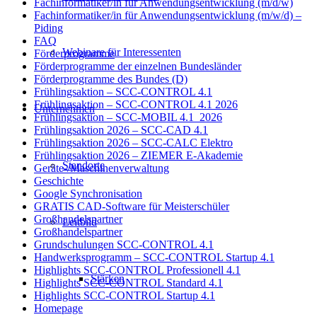
Fachinformatiker/in für Anwendungsentwicklung (m/d/w)
Fachinformatiker/in für Anwendungsentwicklung (m/w/d) –
Piding
FAQ
Webinare für Interessenten
Förderprogramme
Förderprogramme der einzelnen Bundesländer
Förderprogramme des Bundes (D)
Frühlingsaktion – SCC-CONTROL 4.1
Frühlingsaktion – SCC-CONTROL 4.1 2026
Unternehmen
Frühlingsaktion – SCC-MOBIL 4.1_2026
Frühlingsaktion 2026 – SCC-CAD 4.1
Frühlingsaktion 2026 – SCC-CALC Elektro
Frühlingsaktion 2026 – ZIEMER E-Akademie
Standorte
Geräte-/Maschinenverwaltung
Geschichte
Google Synchronisation
GRATIS CAD-Software für Meisterschüler
Großhandelspartner
Leitbild
Großhandelspartner
Grundschulungen SCC-CONTROL 4.1
Handwerksprogramm – SCC-CONTROL Startup 4.1
Highlights SCC-CONTROL Professionell 4.1
Stärken
Highlights SCC-CONTROL Standard 4.1
Highlights SCC-CONTROL Startup 4.1
Homepage