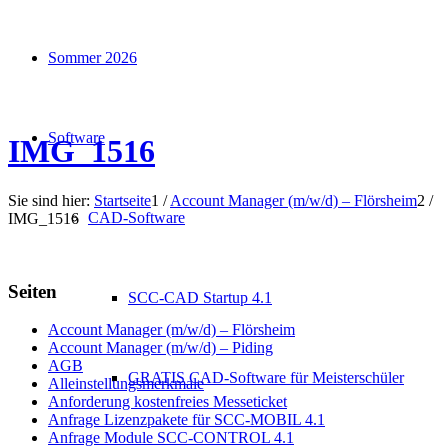
Sommer 2026
Software
IMG_1516
Sie sind hier:
Startseite
1
/
Account Manager (m/w/d) – Flörsheim
2
/
CAD-Software
IMG_1516
Seiten
SCC-CAD Startup 4.1
Account Manager (m/w/d) – Flörsheim
Account Manager (m/w/d) – Piding
AGB
GRATIS CAD-Software für Meisterschüler
Alleinstellungsmerkmale
Anforderung kostenfreies Messeticket
Anfrage Lizenzpakete für SCC-MOBIL 4.1
Anfrage Module SCC-CONTROL 4.1