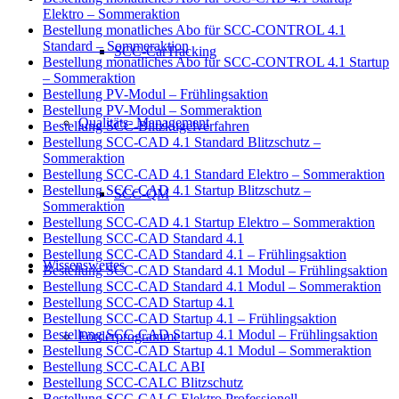
Elektro – Sommeraktion
Bestellung monatliches Abo für SCC-CONTROL 4.1
Standard – Sommeraktion
SCC-CarTracking
Bestellung monatliches Abo für SCC-CONTROL 4.1 Startup
– Sommeraktion
Bestellung PV-Modul – Frühlingsaktion
Bestellung PV-Modul – Sommeraktion
Qualitäts- Management
Bestellung SCC-Blitzkugelverfahren
Bestellung SCC-CAD 4.1 Standard Blitzschutz –
Sommeraktion
Bestellung SCC-CAD 4.1 Standard Elektro – Sommeraktion
Bestellung SCC-CAD 4.1 Startup Blitzschutz –
SCC-QM
Sommeraktion
Bestellung SCC-CAD 4.1 Startup Elektro – Sommeraktion
Bestellung SCC-CAD Standard 4.1
Bestellung SCC-CAD Standard 4.1 – Frühlingsaktion
Wissenswertes
Bestellung SCC-CAD Standard 4.1 Modul – Frühlingsaktion
Bestellung SCC-CAD Standard 4.1 Modul – Sommeraktion
Bestellung SCC-CAD Startup 4.1
Bestellung SCC-CAD Startup 4.1 – Frühlingsaktion
Bestellung SCC-CAD Startup 4.1 Modul – Frühlingsaktion
Förderprogramme
Bestellung SCC-CAD Startup 4.1 Modul – Sommeraktion
Bestellung SCC-CALC ABI
Bestellung SCC-CALC Blitzschutz
Bestellung SCC-CALC Elektro Professionell