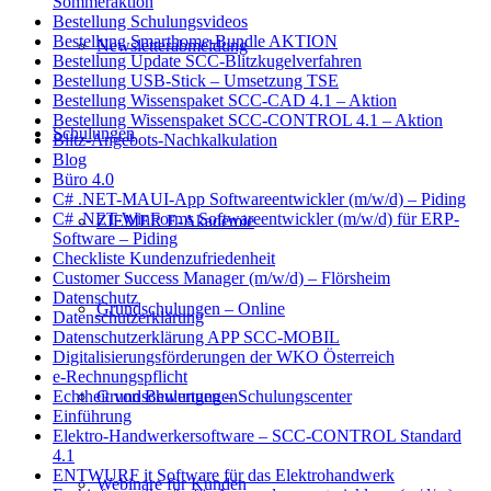
Sommeraktion
Bestellung Schulungsvideos
Bestellung Smarthome-Bundle AKTION
Newsletterabmeldung
Bestellung Update SCC-Blitzkugelverfahren
Bestellung USB-Stick – Umsetzung TSE
Bestellung Wissenspaket SCC-CAD 4.1 – Aktion
Bestellung Wissenspaket SCC-CONTROL 4.1 – Aktion
Schulungen
Blitz-Angebots-Nachkalkulation
Blog
Büro 4.0
C# .NET-MAUI-App Softwareentwickler (m/w/d) – Piding
C# .NET-WinForms Softwareentwickler (m/w/d) für ERP-
ZIEMER E-Akademie
Software – Piding
Checkliste Kundenzufriedenheit
Customer Success Manager (m/w/d) – Flörsheim
Datenschutz
Grundschulungen – Online
Datenschutzerklärung
Datenschutzerklärung APP SCC-MOBIL
Digitalisierungsförderungen der WKO Österreich
e-Rechnungspflicht
Grundschulungen – Schulungscenter
Echtheit von Bewertungen
Einführung
Elektro-Handwerkersoftware – SCC-CONTROL Standard
4.1
ENTWURF it Software für das Elektrohandwerk
Webinare für Kunden