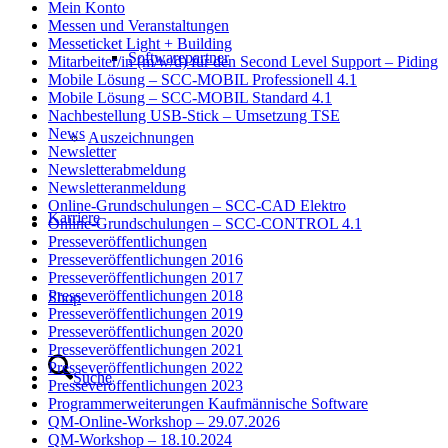
Mein Konto
Messen und Veranstaltungen
Messeticket Light + Building
Softwarepartner
Mitarbeiter/in (m/w/d) für den Second Level Support – Piding
Mobile Lösung – SCC-MOBIL Professionell 4.1
Mobile Lösung – SCC-MOBIL Standard 4.1
Nachbestellung USB-Stick – Umsetzung TSE
News
Auszeichnungen
Newsletter
Newsletterabmeldung
Newsletteranmeldung
Online-Grundschulungen – SCC-CAD Elektro
Karriere
Online-Grundschulungen – SCC-CONTROL 4.1
Presseveröffentlichungen
Presseveröffentlichungen 2016
Presseveröffentlichungen 2017
Presseveröffentlichungen 2018
Shop
Presseveröffentlichungen 2019
Presseveröffentlichungen 2020
Presseveröffentlichungen 2021
Presseveröffentlichungen 2022
Suche
Presseveröffentlichungen 2023
Programmerweiterungen Kaufmännische Software
QM-Online-Workshop – 29.07.2026
QM-Workshop – 18.10.2024