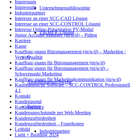
Impressum
Impressum
Unternehmensphilosophie
Industriepartner
Interesse an einer SCC-CAD Lösung
Interesse an einer SCC-CONTROL Lösung
Interesse Online-Präsentation PV-Modul
ZIEMER-Lösung
Junior Account Manager (m/w/d) – Piding
Karriere
Kasse
Kauffrau/-mann Büromanagement (m/w/d) – Marketing /
Qualität
Vertrieb
Kauffrau/-mann für Büromanagement (m/w/d)
Kauffrau/-mann für Büromanagement (m/w/d) –
Schwerpunkt Marketing
Kauffrau/-mann für Marketingkommunikation (m/w/d)
Ausbildungsnachweise
Kaufmännische Software – SCC-CONTROL Professionell
4.1
Kontakt
Kundenportal
Partner
Kundenservice
Kundensprechstunde per Web-Meeting
Kundenzufriedenheit
Kundenzufriedenheit – Fragebogen
Leitbild
Industriepartner
Light + Building 2024