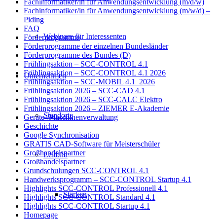
Fachinformatiker/in für Anwendungsentwicklung (m/d/w)
Fachinformatiker/in für Anwendungsentwicklung (m/w/d) –
Piding
FAQ
Webinare für Interessenten
Förderprogramme
Förderprogramme der einzelnen Bundesländer
Förderprogramme des Bundes (D)
Frühlingsaktion – SCC-CONTROL 4.1
Frühlingsaktion – SCC-CONTROL 4.1 2026
Unternehmen
Frühlingsaktion – SCC-MOBIL 4.1_2026
Frühlingsaktion 2026 – SCC-CAD 4.1
Frühlingsaktion 2026 – SCC-CALC Elektro
Frühlingsaktion 2026 – ZIEMER E-Akademie
Standorte
Geräte-/Maschinenverwaltung
Geschichte
Google Synchronisation
GRATIS CAD-Software für Meisterschüler
Großhandelspartner
Leitbild
Großhandelspartner
Grundschulungen SCC-CONTROL 4.1
Handwerksprogramm – SCC-CONTROL Startup 4.1
Highlights SCC-CONTROL Professionell 4.1
Stärken
Highlights SCC-CONTROL Standard 4.1
Highlights SCC-CONTROL Startup 4.1
Homepage