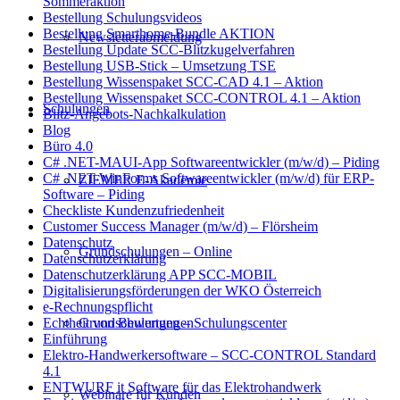
Sommeraktion
Bestellung Schulungsvideos
Bestellung Smarthome-Bundle AKTION
Newsletterabmeldung
Bestellung Update SCC-Blitzkugelverfahren
Bestellung USB-Stick – Umsetzung TSE
Bestellung Wissenspaket SCC-CAD 4.1 – Aktion
Bestellung Wissenspaket SCC-CONTROL 4.1 – Aktion
Schulungen
Blitz-Angebots-Nachkalkulation
Blog
Büro 4.0
C# .NET-MAUI-App Softwareentwickler (m/w/d) – Piding
C# .NET-WinForms Softwareentwickler (m/w/d) für ERP-
ZIEMER E-Akademie
Software – Piding
Checkliste Kundenzufriedenheit
Customer Success Manager (m/w/d) – Flörsheim
Datenschutz
Grundschulungen – Online
Datenschutzerklärung
Datenschutzerklärung APP SCC-MOBIL
Digitalisierungsförderungen der WKO Österreich
e-Rechnungspflicht
Grundschulungen – Schulungscenter
Echtheit von Bewertungen
Einführung
Elektro-Handwerkersoftware – SCC-CONTROL Standard
4.1
ENTWURF it Software für das Elektrohandwerk
Webinare für Kunden