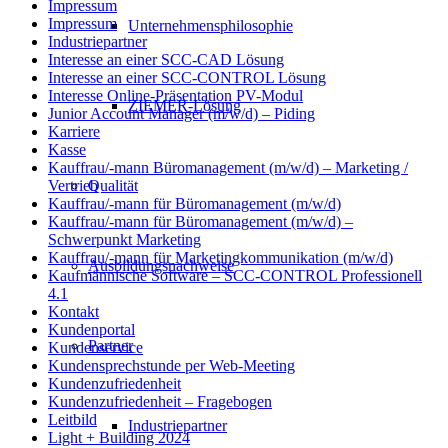
Impressum
Impressum
Unternehmensphilosophie
Industriepartner
Interesse an einer SCC-CAD Lösung
Interesse an einer SCC-CONTROL Lösung
Interesse Online-Präsentation PV-Modul
ZIEMER-Lösung
Junior Account Manager (m/w/d) – Piding
Karriere
Kasse
Kauffrau/-mann Büromanagement (m/w/d) – Marketing /
Qualität
Vertrieb
Kauffrau/-mann für Büromanagement (m/w/d)
Kauffrau/-mann für Büromanagement (m/w/d) –
Schwerpunkt Marketing
Kauffrau/-mann für Marketingkommunikation (m/w/d)
Ausbildungsnachweise
Kaufmännische Software – SCC-CONTROL Professionell
4.1
Kontakt
Kundenportal
Partner
Kundenservice
Kundensprechstunde per Web-Meeting
Kundenzufriedenheit
Kundenzufriedenheit – Fragebogen
Leitbild
Industriepartner
Light + Building 2024