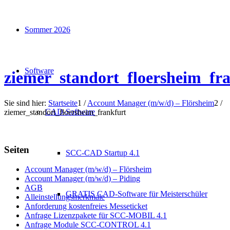
Sommer 2026
Software
ziemer_standort_floersheim_fr
Sie sind hier:
Startseite
1
/
Account Manager (m/w/d) – Flörsheim
2
/
CAD-Software
ziemer_standort_floersheim_frankfurt
Seiten
SCC-CAD Startup 4.1
Account Manager (m/w/d) – Flörsheim
Account Manager (m/w/d) – Piding
AGB
GRATIS CAD-Software für Meisterschüler
Alleinstellungsmerkmale
Anforderung kostenfreies Messeticket
Anfrage Lizenzpakete für SCC-MOBIL 4.1
Anfrage Module SCC-CONTROL 4.1