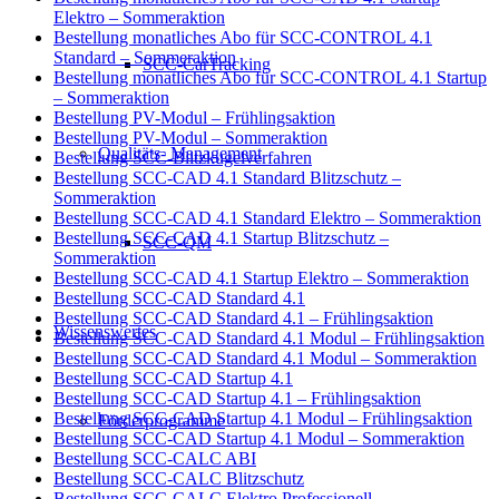
Elektro – Sommeraktion
Bestellung monatliches Abo für SCC-CONTROL 4.1
Standard – Sommeraktion
SCC-CarTracking
Bestellung monatliches Abo für SCC-CONTROL 4.1 Startup
– Sommeraktion
Bestellung PV-Modul – Frühlingsaktion
Bestellung PV-Modul – Sommeraktion
Qualitäts- Management
Bestellung SCC-Blitzkugelverfahren
Bestellung SCC-CAD 4.1 Standard Blitzschutz –
Sommeraktion
Bestellung SCC-CAD 4.1 Standard Elektro – Sommeraktion
Bestellung SCC-CAD 4.1 Startup Blitzschutz –
SCC-QM
Sommeraktion
Bestellung SCC-CAD 4.1 Startup Elektro – Sommeraktion
Bestellung SCC-CAD Standard 4.1
Bestellung SCC-CAD Standard 4.1 – Frühlingsaktion
Wissenswertes
Bestellung SCC-CAD Standard 4.1 Modul – Frühlingsaktion
Bestellung SCC-CAD Standard 4.1 Modul – Sommeraktion
Bestellung SCC-CAD Startup 4.1
Bestellung SCC-CAD Startup 4.1 – Frühlingsaktion
Bestellung SCC-CAD Startup 4.1 Modul – Frühlingsaktion
Förderprogramme
Bestellung SCC-CAD Startup 4.1 Modul – Sommeraktion
Bestellung SCC-CALC ABI
Bestellung SCC-CALC Blitzschutz
Bestellung SCC-CALC Elektro Professionell