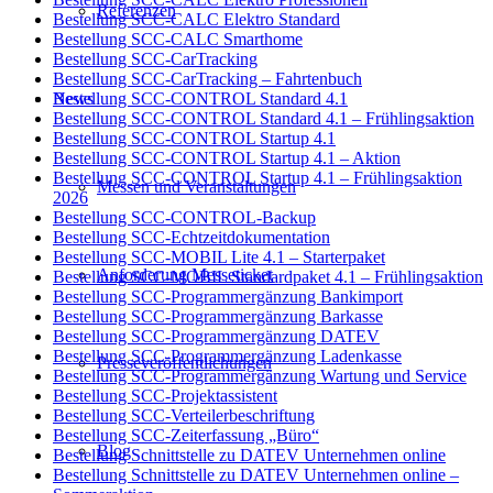
Referenzen
Bestellung SCC-CALC Elektro Standard
Bestellung SCC-CALC Smarthome
Bestellung SCC-CarTracking
Bestellung SCC-CarTracking – Fahrtenbuch
News
Bestellung SCC-CONTROL Standard 4.1
Bestellung SCC-CONTROL Standard 4.1 – Frühlingsaktion
Bestellung SCC-CONTROL Startup 4.1
Bestellung SCC-CONTROL Startup 4.1 – Aktion
Bestellung SCC-CONTROL Startup 4.1 – Frühlingsaktion
Messen und Veranstaltungen
2026
Bestellung SCC-CONTROL-Backup
Bestellung SCC-Echtzeitdokumentation
Bestellung SCC-MOBIL Lite 4.1 – Starterpaket
Anforderung Messeticket
Bestellung SCC-MOBIL Standardpaket 4.1 – Frühlingsaktion
Bestellung SCC-Programmergänzung Bankimport
Bestellung SCC-Programmergänzung Barkasse
Bestellung SCC-Programmergänzung DATEV
Bestellung SCC-Programmergänzung Ladenkasse
Presseveröffentlichungen
Bestellung SCC-Programmergänzung Wartung und Service
Bestellung SCC-Projektassistent
Bestellung SCC-Verteilerbeschriftung
Bestellung SCC-Zeiterfassung „Büro“
Blog
Bestellung Schnittstelle zu DATEV Unternehmen online
Bestellung Schnittstelle zu DATEV Unternehmen online –