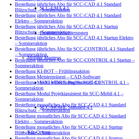
Bestellung jährliches Abo für SCC-CAD 4.1 Standard
SCC-EMA 4.1
Blitzschutz – Sommeraktion
Bestellung jährliches Abo für SCC-CAD 4.1 Standard
Elektro – Sommeraktion
Bestellung jährliches Abo für SCC-CAD 4.1 Startup
Blitzschutz – Sommeraktion
Programmerweiterungen
Bestellung jährliches Abo für SCC-CAD 4.1 Startup Elektro
– Sommeraktion
Bestellung jährliches Abo für SCC-CONTROL 4.1 Standard
– Sommeraktion
Mobiler Monteur
Bestellung jährliches Abo für SCC-CONTROL 4.1 Startup –
Sommeraktion
Bestellung KI-BOT – Frühlingsaktion
Bestellung Meisterpräsent – CAD-Software
SCC-MOBIL Professionell 4.1
Bestellung Modul e-Rechnung für SCC-CONTROL 4.1 –
Sommeraktion
Bestellung Modul Projektassistent für SCC-Mobil 4.1 –
Sommeraktion
Bestellung monatliches Abo für SCC-CAD 4.1 Standard
SCC-MOBIL Standard 4.1
Blitzschutz – Sommeraktion
Bestellung monatliches Abo für SCC-CAD 4.1 Standard
Elektro – Sommeraktion
Bestellung monatliches Abo für SCC-CAD 4.1 Startup
Kfz-Ortung
Blitzschutz – Sommeraktion
Bestellung monatliches Abo für SCC-CAD 4.1 Startup