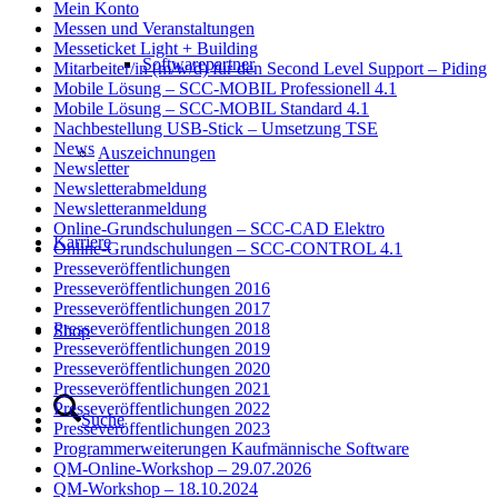
Mein Konto
Messen und Veranstaltungen
Messeticket Light + Building
Softwarepartner
Mitarbeiter/in (m/w/d) für den Second Level Support – Piding
Mobile Lösung – SCC-MOBIL Professionell 4.1
Mobile Lösung – SCC-MOBIL Standard 4.1
Nachbestellung USB-Stick – Umsetzung TSE
News
Auszeichnungen
Newsletter
Newsletterabmeldung
Newsletteranmeldung
Online-Grundschulungen – SCC-CAD Elektro
Karriere
Online-Grundschulungen – SCC-CONTROL 4.1
Presseveröffentlichungen
Presseveröffentlichungen 2016
Presseveröffentlichungen 2017
Presseveröffentlichungen 2018
Shop
Presseveröffentlichungen 2019
Presseveröffentlichungen 2020
Presseveröffentlichungen 2021
Presseveröffentlichungen 2022
Suche
Presseveröffentlichungen 2023
Programmerweiterungen Kaufmännische Software
QM-Online-Workshop – 29.07.2026
QM-Workshop – 18.10.2024