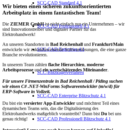
SCC-CAD Standard 4.1
Wir bieten einen sicheren zukunftsorientierten
Arbeitsplatz in einem fantastischen Team!
Die
ZIEMER GmbH
ist nicht einfach nur ein Unternehmen – wir
SCC-CAD Professionell 4.1
sind Innovationstreiber und digitaler Partner für das
Elektrohandwerk!
An unseren Standorten in
Bad Reichenhall
und
Frankfurt/Main
SCC-CAD Enterprise 4.1
entwickeln wir zukunftsweisende Softwarelösungen, die eine ganze
Branche revolutionieren.
In unserem Team zählen
flache Hierarchien
,
moderne
Arbeitsprozesse
und
ein wertschätzendes Miteinander
.
SCC-Blitzkugelverfahren
Für unsere Firmenzentrale in
Bad Reichenhall / Piding
suchen
wir einen C# .NET-WinForms Softwareentwickler (m/w/d) für
ERP-Software in Vollzeit.
SCC-CAD Enterprise Blitzschutz 4.1
Du bist ein
versierter App-Entwickler
und möchtest Teil eines
dynamischen Teams sein, das die Digitalisierung des
Elektrohandwerks maßgeblich vorantreibt? Dann bist
Du
bei uns
genau richtig!
SCC-CAD Professionell Blitzschutz 4.1