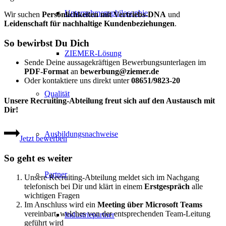
Unternehmensphilosophie
Wir suchen
Persönlichkeiten mit Vertriebs-DNA
und
Leidenschaft für nachhaltige Kundenbeziehungen
.
So bewirbst Du Dich
ZIEMER-Lösung
Sende Deine aussagekräftigen Bewerbungsunterlagen im
PDF-Format
an
bewerbung@ziemer.de
Oder kontaktiere uns direkt unter
08651/9823-20
Qualität
Unsere
Recruiting-Abteilung
freut sich auf den Austausch mit
Dir
!
Ausbildungsnachweise
Jetzt bewerben
So geht es weiter
Partner
Unsere Recruiting-Abteilung meldet sich im Nachgang
telefonisch bei Dir und klärt in einem
Erstgespräch
alle
wichtigen Fragen
Im Anschluss wird ein
Meeting über
Microsoft Teams
vereinbart, welches von der entsprechenden Team-Leitung
Industriepartner
geführt wird