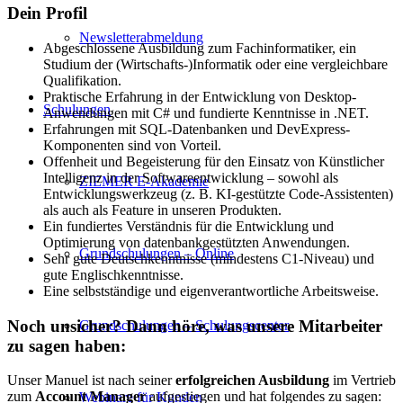
Dein Profil
Newsletterabmeldung
Abgeschlossene Ausbildung zum Fachinformatiker, ein
Studium der (Wirtschafts-)Informatik oder eine vergleichbare
Qualifikation.
Praktische Erfahrung in der Entwicklung von Desktop-
Schulungen
Anwendungen mit C# und fundierte Kenntnisse in .NET.
Erfahrungen mit SQL-Datenbanken und DevExpress-
Komponenten sind von Vorteil.
Offenheit und Begeisterung für den Einsatz von Künstlicher
Intelligenz in der Softwareentwicklung – sowohl als
ZIEMER E-Akademie
Entwicklungswerkzeug (z. B. KI-gestützte Code-Assistenten)
als auch als Feature in unseren Produkten.
Ein fundiertes Verständnis für die Entwicklung und
Optimierung von datenbankgestützten Anwendungen.
Grundschulungen – Online
Sehr gute Deutschkenntnisse (mindestens C1-Niveau) und
gute Englischkenntnisse.
Eine selbstständige und eigenverantwortliche Arbeitsweise.
Noch unsicher? Dann höre, was unsere Mitarbeiter
Grundschulungen – Schulungscenter
zu sagen haben:
Unser Manuel ist nach seiner
erfolgreichen Ausbildung
im Vertrieb
zum
Account Manager
aufgestiegen und hat folgendes zu sagen:
Webinare für Kunden