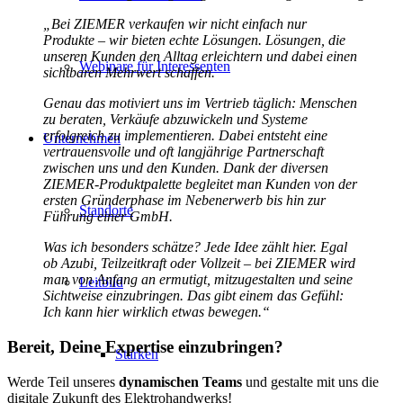
„Bei ZIEMER verkaufen wir nicht einfach nur
Produkte – wir bieten echte Lösungen. Lösungen, die
unseren Kunden den Alltag erleichtern und dabei einen
Webinare für Interessenten
sichtbaren Mehrwert schaffen.
Genau das motiviert uns im Vertrieb täglich: Menschen
zu beraten, Verkäufe abzuwickeln und Systeme
erfolgreich zu implementieren. Dabei entsteht eine
Unternehmen
vertrauensvolle und oft langjährige Partnerschaft
zwischen uns und den Kunden. Dank der diversen
ZIEMER-Produktpalette begleitet man Kunden von der
ersten Gründerphase im Nebenerwerb bis hin zur
Standorte
Führung einer GmbH.
Was ich besonders schätze? Jede Idee zählt hier. Egal
ob Azubi, Teilzeitkraft oder Vollzeit – bei ZIEMER wird
man von Anfang an ermutigt, mitzugestalten und seine
Leitbild
Sichtweise einzubringen. Das gibt einem das Gefühl:
Ich kann hier wirklich etwas bewegen.“
Bereit, Deine Expertise einzubringen?
Stärken
Werde Teil unseres
dynamischen Teams
und gestalte mit uns die
digitale Zukunft des Elektrohandwerks!