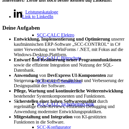
Interessiert? Lerne uns noch besser kennen auf LinkedIn!
Leistungskataloge
Link to LinkedIn
Deine Aufgaben
SCC-CALC Elektro
Entwicklung, Implementierung und Optimierung
unserer
kaufmännischen ERP-Software „SCC-CONTROL“ in C#
unter Verwendung von WinForms / .NET, mit Fokus auf die
Windows-Desktop-Plattform.
SCC-CALC Blitzschutz
Entwurf und Realisierung neuer Programmfunktionen
sowie die effiziente Integration und Nutzung der SQL-
Datenbank.
Anwendung
von
DevExpress UI-Komponenten
zur
Steigerung der Benutzerfreundlichkeit und Verbesserung der
SCC-CALC Smarthome
Designqualität der Software.
Pflege, Wartung und kontinuierliche Weiterentwicklung
bestehender Systemkomponenten und Funktionen.
S
icherstellen einer hohen Softwarequalität
durch
SCC-CALC Sicherheitstechnik
regelmäßige Code-Reviews, effizientes Debugging und
Anwendung modernster Entwicklungspraktiken.
Mitgestaltung und Integration
von KI-gestützten
Funktionen in die Software.
SCC-Konfigurator