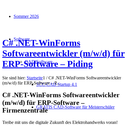
Sommer 2026
Software
C# .NET-WinForms
Softwareentwickler (m/w/d) für
ERP-Software – Piding
CAD-Software
Sie sind hier:
Startseite
1
/
C# .NET-WinForms Softwareentwickler
(m/w/d) für ERP-Software – P...
SCC-CAD Startup 4.1
C# .NET-WinForms Softwareentwickler
(m/w/d) für ERP-Software –
GRATIS CAD-Software für Meisterschüler
Firmenzentrale
Treibe mit uns die digitale Zukunft des Elektrohandwerks voran!