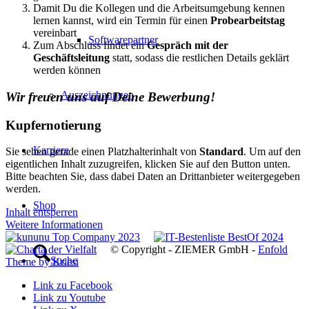
Damit Du die Kollegen und die Arbeitsumgebung kennen
lernen kannst, wird ein Termin für einen
Probearbeitstag
vereinbart
Softwarepartner
Zum Abschluss findet ein
Gespräch mit der
Geschäftsleitung
statt, sodass die restlichen Details geklärt
werden können
Auszeichnungen
Wir freuen uns auf Deine Bewerbung!
Kupfernotierung
Karriere
Sie sehen gerade einen Platzhalterinhalt von
Standard
. Um auf den
eigentlichen Inhalt zuzugreifen, klicken Sie auf den Button unten.
Bitte beachten Sie, dass dabei Daten an Drittanbieter weitergegeben
werden.
Shop
Inhalt entsperren
Weitere Informationen
© Copyright - ZIEMER GmbH -
Enfold
Suche
Theme by Kriesi
Link zu Facebook
Link zu Youtube