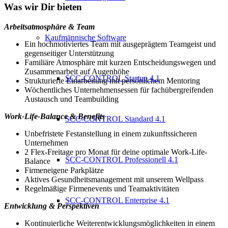
Was wir Dir bieten
Arbeitsatmosphäre & Team
Kaufmännische Software
Ein hochmotiviertes Team mit ausgeprägtem Teamgeist und
gegenseitiger Unterstützung
Familiäre Atmosphäre mit kurzen Entscheidungswegen und
Zusammenarbeit auf Augenhöhe
SCC-CONTROL Startup 4.1
Strukturierte Einarbeitung mit persönlichem Mentoring
Wöchentliches Unternehmensessen für fachübergreifenden
Austausch und Teambuilding
Work-Life-Balance & Benefits
SCC-CONTROL Standard 4.1
Unbefristete Festanstellung in einem zukunftssicheren
Unternehmen
2 Flex-Freitage pro Monat für deine optimale Work-Life-
SCC-CONTROL Professionell 4.1
Balance
Firmeneigene Parkplätze
Aktives Gesundheitsmanagement mit unserem Wellpass
Regelmäßige Firmenevents und Teamaktivitäten
SCC-CONTROL Enterprise 4.1
Entwicklung & Perspektiven
Kontinuierliche Weiterentwicklungsmöglichkeiten in einem