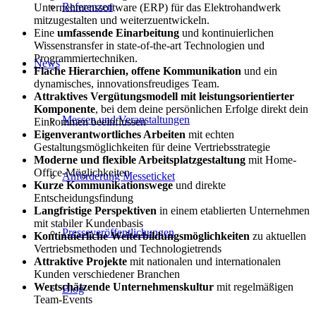
Referenzen
Unternehmenssoftware (ERP) für das Elektrohandwerk
mitzugestalten und weiterzuentwickeln.
Eine
umfassende Einarbeitung
und kontinuierlichen
Wissenstransfer in state-of-the-art Technologien und
Programmiertechniken.
News
Flache Hierarchien, offene Kommunikation
und ein
dynamisches, innovationsfreudiges Team.
Attraktives Vergütungsmodell mit leistungsorientierter
Komponente
, bei dem deine persönlichen Erfolge direkt dein
Messen und Veranstaltungen
Einkommen beeinflussen
Eigenverantwortliches Arbeiten
mit echten
Gestaltungsmöglichkeiten für deine Vertriebsstrategie
Moderne und flexible Arbeitsplatzgestaltung
mit Home-
Office-Möglichkeiten
Anforderung Messeticket
Kurze Kommunikationswege
und direkte
Entscheidungsfindung
Langfristige Perspektiven
in einem etablierten Unternehmen
mit stabiler Kundenbasis
Presseveröffentlichungen
Kontinuierliche Weiterbildungsmöglichkeiten
zu aktuellen
Vertriebsmethoden und Technologietrends
Attraktive Projekte
mit nationalen und internationalen
Kunden verschiedener Branchen
Wertschätzende Unternehmenskultur
mit regelmäßigen
Blog
Team-Events