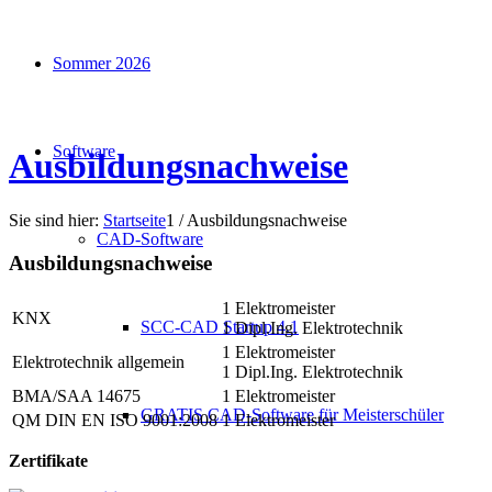
Sommer 2026
Software
Ausbildungsnachweise
Sie sind hier:
Startseite
1
/
Ausbildungsnachweise
CAD-Software
Ausbildungsnachweise
1 Elektromeister
KNX
SCC-CAD Startup 4.1
1 Dipl.Ing. Elektrotechnik
1 Elektromeister
Elektrotechnik allgemein
1 Dipl.Ing. Elektrotechnik
BMA/SAA 14675
1 Elektromeister
GRATIS CAD-Software für Meisterschüler
QM DIN EN ISO 9001:2008
1 Elektromeister
Zertifikate