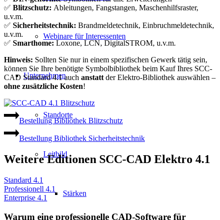
✅
Blitzschutz:
Ableitungen, Fangstangen, Maschenhilfsraster,
u.v.m.
✅
Sicherheitstechnik:
Brandmeldetechnik, Einbruchmeldetechnik,
u.v.m.
Webinare für Interessenten
✅
Smarthome:
Loxone, LCN, DigitalSTROM, u.v.m.
Hinweis:
Sollten Sie nur in einem spezifischen Gewerk tätig sein,
können Sie Ihre benötigte Symbolbibliothek beim Kauf Ihres SCC-
Unternehmen
CAD Standard 4.1 auch
anstatt
der Elektro-Bibliothek auswählen –
ohne zusätzliche Kosten
!
Standorte
Bestellung Bibliothek Blitzschutz
Bestellung Bibliothek Sicherheitstechnik
Leitbild
Weitere Editionen SCC-CAD Elektro 4.1
Standard 4.1
Professionell 4.1
Stärken
Enterprise 4.1
Warum eine professionelle CAD-Software für