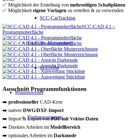
✅ Möglichkeit der Erstellung von
mehrseitigen Schaltplänen
✅ Möglichkeit
eigene Vorlagen
zu erstellen & zu verwenden
SCC-CarTracking
SCC-CAD 4.1 –
Programmoberfläche
Qualitäts- Management
SCC-QM
Ausschnitt Programmfunktionen
Wissenswertes
➡️
professioneller
CAD-Kern
➡️ nativer
DWG/DXF-Import
Förderprogramme
➡️ Import & Export von
PDF mit Vektor-Daten
➡️ Direktes Arbeiten im
Modellbereich
➡️ optionales Arbeiten im
Darkmode