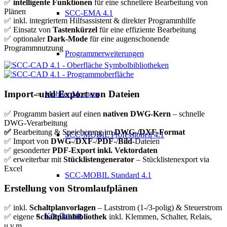
✅
intelligente Funktionen
für eine schnellere Bearbeitung von
Plänen
SCC-EMA 4.1
✅ inkl. integriertem Hilfsassistent & direkter Programmhilfe
✅ Einsatz von
Tastenkürzel
für eine effiziente Bearbeitung
✅ optionaler
Dark-Mode
für eine augenschonende
Programmnutzung
Programmerweiterungen
Import- und Export von Dateien
Mobiler Monteur
✅ Programm basiert auf einen
nativen DWG-Kern
– schnelle
DWG-Verarbeitung
✅
Bearbeitung & Speicherung im
DWG-/DXF-Format
SCC-MOBIL Professionell 4.1
✅ Import von
DWG-
/
DXF-
/
PDF
-/
Bild-
Dateien
✅ gesonderter
PDF-Export inkl. Vektordaten
✅ erweiterbar mit
Stücklistengenerator
– Stücklistenexport via
Excel
SCC-MOBIL Standard 4.1
Erstellung von Stromlaufplänen
✅ inkl.
Schaltplanvorlagen
– Laststrom (1-/3-polig) & Steuerstrom
Kfz-Ortung
✅ eigene
Schaltplanbibliothek
inkl. Klemmen, Schalter, Relais,
u.v.m.