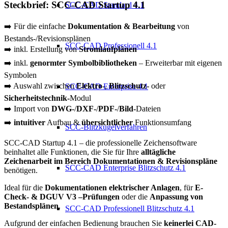
Steckbrief: SCC-CAD Startup 4.1
SCC-CAD Standard 4.1
➡️ Für die einfache
Dokumentation & Bearbeitung
von
Bestands-/Revisionsplänen
SCC-CAD Professionell 4.1
➡️ inkl. Erstellung von
Stromlaufplänen
➡️ inkl.
genormter Symbolbibliotheken
– Erweiterbar mit eigenen
Symbolen
➡️ Auswahl zwischen
Elektro-
,
Blitzschutz-
oder
SCC-CAD Enterprise 4.1
Sicherheitstechnik-
Modul
➡️ Import von
DWG-
/
DXF-
/
PDF-
/
Bild-
Dateien
➡️
intuitiver
Aufbau &
übersichtlicher
Funktionsumfang
SCC-Blitzkugelverfahren
SCC-CAD Startup 4.1 – die professionelle Zeichensoftware
beinhaltet alle Funktionen, die Sie für Ihre
alltägliche
Zeichenarbeit im Bereich Dokumentationen & Revisionspläne
SCC-CAD Enterprise Blitzschutz 4.1
benötigen.
Ideal für die
Dokumentationen elektrischer Anlagen
, für
E-
Check- & DGUV V3 –Prüfungen
oder die
Anpassung von
Bestandsplänen
.
SCC-CAD Professionell Blitzschutz 4.1
Aufgrund der einfachen Bedienung brauchen Sie
keinerlei CAD-