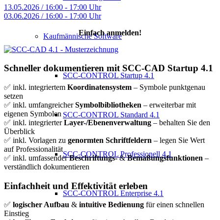
13.05.2026 / 16:00 - 17:00 Uhr
03.06.2026 / 16:00 - 17:00 Uhr
Einfach anmelden!
Kaufmännische Software
Schneller dokumentieren mit SCC-CAD Startup 4.1
SCC-CONTROL Startup 4.1
✅ inkl. integriertem
Koordinatensystem
– Symbole punktgenau
setzen
✅ inkl. umfangreicher
Symbolbibliotheken
– erweiterbar mit
eigenen Symbolen
SCC-CONTROL Standard 4.1
✅ inkl. integrierter
Layer-/Ebenenverwaltung
– behalten Sie den
Überblick
✅ inkl. Vorlagen zu
genormten Schriftfeldern
– legen Sie Wert
auf Professionalität
SCC-CONTROL Professionell 4.1
✅ inkl. umfassender
Beschriftungs-
&
Bemaßungsfunktionen
–
verständlich dokumentieren
Einfachheit und Effektivität erleben
SCC-CONTROL Enterprise 4.1
✅
logischer Aufbau
&
intuitive Bedienung
für einen schnellen
Einstieg