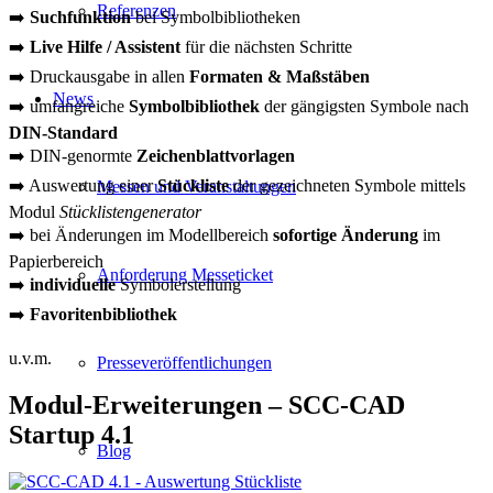
Referenzen
➡️
Suchfunktion
bei Symbolbibliotheken
➡️
Live Hilfe / Assistent
für die nächsten Schritte
➡️ Druckausgabe in allen
Formaten & Maßstäben
News
➡️ umfangreiche
Symbolbibliothek
der gängigsten Symbole nach
DIN-Standard
➡️ DIN-genormte
Zeichenblattvorlagen
➡️ Auswertung einer
Stückliste
der gezeichneten Symbole mittels
Messen und Veranstaltungen
Modul
Stücklistengenerator
➡️ bei Änderungen im Modellbereich
sofortige Änderung
im
Papierbereich
Anforderung Messeticket
➡️
individuelle
Symbolerstellung
➡️
Favoritenbibliothek
u.v.m.
Presseveröffentlichungen
Modul-Erweiterungen – SCC-CAD
Startup 4.1
Blog