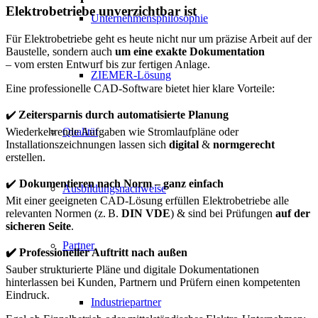
Elektrobetriebe unverzichtbar ist
Unternehmensphilosophie
Für Elektrobetriebe geht es heute nicht nur um präzise Arbeit auf der
Baustelle, sondern auch
um eine exakte Dokumentation
– vom ersten Entwurf bis zur fertigen Anlage.
ZIEMER-Lösung
Eine professionelle CAD-Software bietet hier klare Vorteile:
✔️
Zeitersparnis durch automatisierte Planung
Wiederkehrende Aufgaben wie Stromlaufpläne oder
Qualität
Installationszeichnungen lassen sich
digital
&
normgerecht
erstellen.
✔️
Dokumentieren nach Norm – ganz einfach
Ausbildungsnachweise
Mit einer geeigneten CAD-Lösung erfüllen Elektrobetriebe alle
relevanten Normen (z. B.
DIN VDE
) & sind bei Prüfungen
auf der
sicheren Seite
.
Partner
✔️
Professioneller Auftritt nach außen
Sauber strukturierte Pläne und digitale Dokumentationen
hinterlassen bei Kunden, Partnern und Prüfern einen kompetenten
Eindruck.
Industriepartner