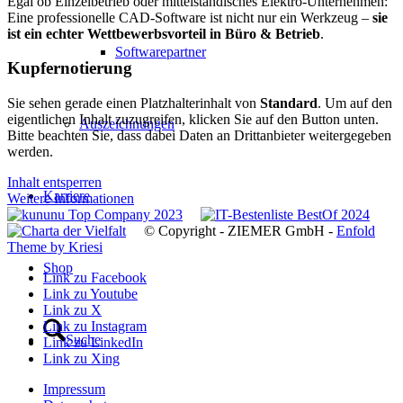
Egal ob Einzelbetrieb oder mittelständisches Elektro-Unternehmen:
Eine professionelle CAD-Software ist nicht nur ein Werkzeug –
sie
ist ein echter Wettbewerbsvorteil in Büro & Betrieb
.
Softwarepartner
Kupfernotierung
Sie sehen gerade einen Platzhalterinhalt von
Standard
. Um auf den
eigentlichen Inhalt zuzugreifen, klicken Sie auf den Button unten.
Auszeichnungen
Bitte beachten Sie, dass dabei Daten an Drittanbieter weitergegeben
werden.
Inhalt entsperren
Karriere
Weitere Informationen
© Copyright - ZIEMER GmbH -
Enfold
Theme by Kriesi
Shop
Link zu Facebook
Link zu Youtube
Link zu X
Link zu Instagram
Suche
Link zu LinkedIn
Link zu Xing
Impressum