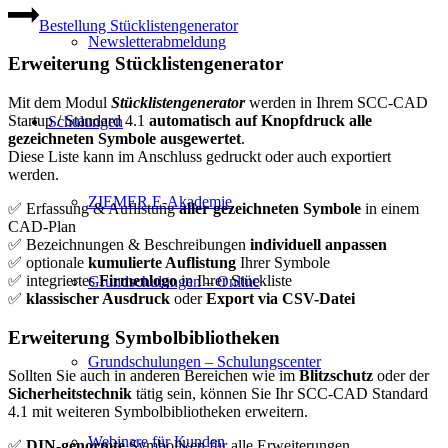
Bestellung Stücklistengenerator
Newsletterabmeldung
Erweiterung Stücklistengenerator
Mit dem Modul
Stücklistengenerator
werden in Ihrem SCC-CAD
Startup / Standard 4.1
automatisch auf Knopfdruck alle
Schulungen
gezeichneten Symbole ausgewertet
.
Diese Liste kann im Anschluss gedruckt oder auch exportiert
werden.
ZIEMER E-Akademie
✅ Erfassung & Auflistung
aller gezeichneten Symbole
in einem
CAD-Plan
✅ Bezeichnungen & Beschreibungen
individuell anpassen
✅ optionale
kumulierte Auflistung
Ihrer Symbole
✅ integriertes
Firmenlogo
in Ihrer Stückliste
Grundschulungen – Online
✅
klassischer Ausdruck
oder
Export via CSV-Datei
Erweiterung Symbolbibliotheken
Grundschulungen – Schulungscenter
Sollten Sie auch in anderen Bereichen wie im
Blitzschutz
oder der
Sicherheitstechnik
tätig sein, können Sie Ihr SCC-CAD Standard
4.1 mit weiteren Symbolbibliotheken erweitern.
Webinare für Kunden
✅
DIN-genormte
Symboliken für alle Erweiterungen