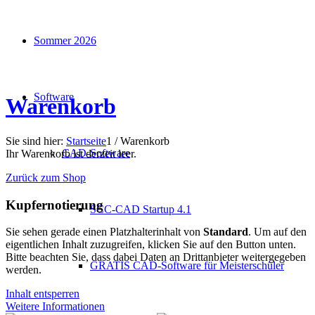
Sommer 2026
Software
Warenkorb
Sie sind hier:
Startseite
1
/
Warenkorb
CAD-Software
Ihr Warenkorb ist derzeit leer.
Zurück zum Shop
Kupfernotierung
SCC-CAD Startup 4.1
Sie sehen gerade einen Platzhalterinhalt von
Standard
. Um auf den
eigentlichen Inhalt zuzugreifen, klicken Sie auf den Button unten.
Bitte beachten Sie, dass dabei Daten an Drittanbieter weitergegeben
GRATIS CAD-Software für Meisterschüler
werden.
Inhalt entsperren
Weitere Informationen