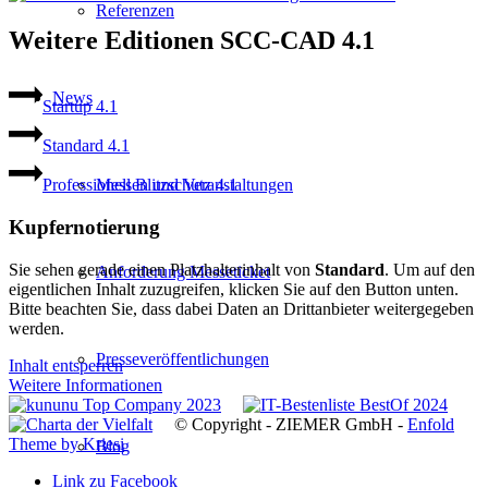
Referenzen
Weitere Editionen SCC-CAD 4.1
News
Startup 4.1
Standard 4.1
Messen und Veranstaltungen
Professionell Blitzschutz 4.1
Kupfernotierung
Sie sehen gerade einen Platzhalterinhalt von
Standard
. Um auf den
Anforderung Messeticket
eigentlichen Inhalt zuzugreifen, klicken Sie auf den Button unten.
Bitte beachten Sie, dass dabei Daten an Drittanbieter weitergegeben
werden.
Presseveröffentlichungen
Inhalt entsperren
Weitere Informationen
© Copyright - ZIEMER GmbH -
Enfold
Theme by Kriesi
Blog
Link zu Facebook