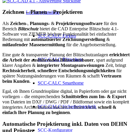
Zeichnen – Planen – Projektieren
Leistungskataloge
Als
Zeichen-
,
Planungs-
&
Projektierungssoftware
für den
Bereich
Blitzschutz
bietet die CAD Enterprise Blitzschutz 4.1-
Software von ZIEMER höchste Funktionalität bei einfachster
SCC-CALC Elektro
Bedienung mit
automatisierter Zeichnungserstellung
&
mitlaufender Massenermittlung
für die Angebotserstellung.
Eine gute & transparente Planung der Blitzschutzanlagen
erleichtert
SCC-CALC Blitzschutz
die Arbeit der ausführenden Blitzschutzbauer
, spart aufgrund
klarer Angaben &
integrierter Montageanweisungen
Zeit, bringt
Rechtssicherheit
,
schnellere Entscheidungsmöglichkeiten
für
spätere Nutzungsänderungen von Räumen & schafft
Vertrauen
beim Kunden
.
SCC-CALC Smarthome
Egal, ob Ihnen Grundrisspläne digital, in Papierform oder gar nicht
vorliegen – die entsprechenden
Schnittstellen zum Im- & Export
von Dateien im DXF / DWG / PDF / Bildformat sowie ein komplett
SCC-CALC Sicherheitstechnik
integriertes Architekturtool machen es Ihnen leicht,
schnell &
einfach Ihre Planung zu beginnen
.
Automatische Projektierung inkl. Daten von DEHN
und Pröpster
SCC-Konfigurator