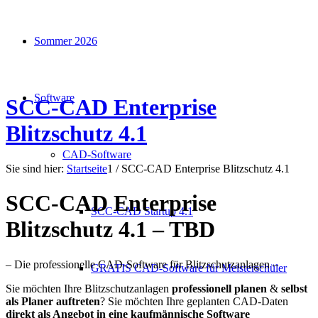
Sommer 2026
Software
SCC-CAD Enterprise
Blitzschutz 4.1
CAD-Software
Sie sind hier:
Startseite
1
/
SCC-CAD Enterprise Blitzschutz 4.1
SCC-CAD Enterprise
SCC-CAD Startup 4.1
Blitzschutz 4.1 – TBD
– Die professionelle CAD-Software für Blitzschutzanlagen –
GRATIS CAD-Software für Meisterschüler
Sie möchten Ihre Blitzschutzanlagen
professionell planen
&
selbst
als Planer
auftreten
? Sie möchten Ihre geplanten CAD-Daten
direkt als Angebot in eine kaufmännische Software