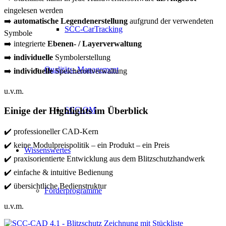
eingelesen werden
➡️
automatische Legendenerstellung
aufgrund der verwendeten
SCC-CarTracking
Symbole
➡️ integrierte
Ebenen- / Layerverwaltung
➡️
individuelle
Symbolerstellung
Qualitäts- Management
➡️
individuelle
Speicherortverwaltung
u.v.m.
Einige der Highlights im Überblick
SCC-QM
✔️
professioneller CAD-Kern
✔️
keine Modulpreispolitik – ein Produkt – ein Preis
Wissenswertes
✔️
praxisorientierte Entwicklung aus dem Blitzschutzhandwerk
✔️
einfache & intuitive Bedienung
✔️
übersichtliche Bedienstruktur
Förderprogramme
u.v.m.