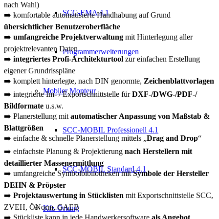
nach Wahl)
SCC-EMA 4.1
➡️ komfortable automatisierte Handhabung auf Grund
übersichtlicher Benutzeroberfläche
➡️
umfangreiche Projektverwaltung
mit Hinterlegung aller
projektrelevanten Daten
Programmerweiterungen
➡️
integriertes Profi-Architekturtool
zur einfachen Erstellung
eigener Grundrisspläne
➡️ komplett hinterlegte, nach DIN genormte,
Zeichenblattvorlagen
Mobiler Monteur
➡️ integrierte Im- / Exportschnittstelle für
DXF-/DWG-/PDF-/
Bildformate
u.s.w.
➡️ Planerstellung mit
automatischer Anpassung von Maßstab &
Blattgrößen
SCC-MOBIL Professionell 4.1
➡️ einfache & schnelle Planerstellung mittels „
Drag and Drop
“
➡️ einfachste Planung & Projektierung
nach Herstellern mit
detaillierter Massenermittlung
SCC-MOBIL Standard 4.1
➡️ umfangreiche Symbolbibliotheken mit
Symbole der Hersteller
DEHN & Pröpster
➡️
Projektauswertung in Stücklisten
mit Exportschnittstelle SCC,
ZVEH, ÖNorm, GAEB
Kfz-Ortung
➡️ Stückliste kann in jede Handwerkersoftware
als Angebot