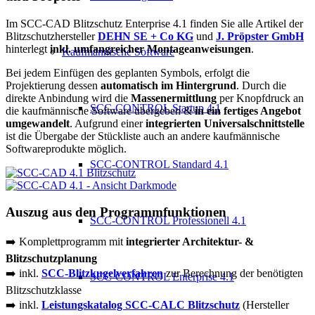
Im SCC-CAD Blitzschutz Enterprise 4.1 finden Sie alle Artikel der
Blitzschutzhersteller
DEHN SE + Co KG
und
J. Pröpster GmbH
hinterlegt
inkl. umfangreicher Montageanweisungen
.
Kaufmännische Software
Bei jedem Einfügen des geplanten Symbols, erfolgt die
Projektierung dessen
automatisch im Hintergrund
. Durch die
direkte Anbindung wird die
Massenermittlung
per Knopfdruck an
SCC-CONTROL Startup 4.1
die kaufmännische Software übergeben &
in ein fertiges Angebot
umgewandelt
. Aufgrund einer
integrierten Universalschnittstelle
ist die Übergabe der Stückliste auch an andere kaufmännische
Softwareprodukte möglich.
SCC-CONTROL Standard 4.1
Auszug aus den Programmfunktionen
SCC-CONTROL Professionell 4.1
➡️ Komplettprogramm mit
integrierter Architektur- &
Blitzschutzplanung
➡️ inkl.
SCC-Blitzkugelverfahren
zur Berechnung der benötigten
SCC-CONTROL Enterprise 4.1
Blitzschutzklasse
➡️ inkl.
Leistungskatalog SCC-CALC Blitzschutz
(Hersteller