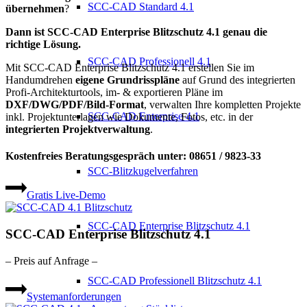
SCC-CAD Standard 4.1
übernehmen
?
Dann ist SCC-CAD Enterprise Blitzschutz 4.1 genau die
richtige Lösung.
SCC-CAD Professionell 4.1
Mit SCC-CAD Enterprise Blitzschutz 4.1 erstellen Sie im
Handumdrehen
eigene Grundrisspläne
auf Grund des integrierten
Profi-Architekturtools, im- & exportieren Pläne im
DXF/DWG/PDF/Bild-Format
, verwalten Ihre kompletten Projekte
SCC-CAD Enterprise 4.1
inkl. Projektunterlagen wie Dokumente, Fotos, etc. in der
integrierten Projektverwaltung
.
Kostenfreies Beratungsgespräch unter: 08651 / 9823-33
SCC-Blitzkugelverfahren
Gratis Live-Demo
SCC-CAD Enterprise Blitzschutz 4.1
SCC-CAD Enterprise Blitzschutz 4.1
– Preis auf Anfrage –
SCC-CAD Professionell Blitzschutz 4.1
Systemanforderungen