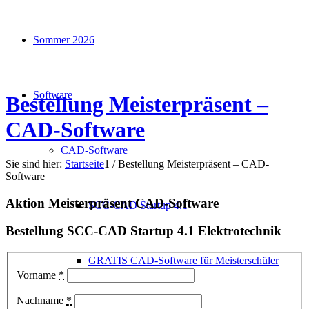
Sommer 2026
Software
Bestellung Meisterpräsent –
CAD-Software
CAD-Software
Sie sind hier:
Startseite
1
/
Bestellung Meisterpräsent – CAD-
Software
Aktion Meisterpräsent CAD-Software
SCC-CAD Startup 4.1
Bestellung SCC-CAD Startup 4.1 Elektrotechnik
GRATIS CAD-Software für Meisterschüler
Vorname
*
Nachname
*