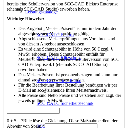
bereits eine Schülerversion von SCC-CAD Elektro Enterprise
(ehemals SCC-CAD Studio) erworben haben.
Leistungskataloge
Wichtige Hinweise:
Das Angebot „Meister-Präsent“ ist nur in dem Jahr der
abgeschlossenen Meisterprüfung gültig.
SCC-CALC Elektro
Abgeschlossene Meisterprüfungen aus Vorjahren sind
von diesem Angebot ausgeschlossen.
Es wird eine Schutzgebühr in Höhe von 50 € zzgl. §
MwSt. erhoben. Diese Schutzgebühr entfällt für
SCC-CALC Blitzschutz
Meisterschüler, die bereits eine Schülerversion von SCC-
CAD Enterprise 4.1 (ehemals SCC-CAD Studio)
erworben haben.
Das Meister-Präsent ist personenbezogen und kann nur
einmal pro Person erworben werden.
SCC-CALC Smarthome
Für die Bearbeitung Ihrer Bestellung benötigen wir per
E-Mail an scc@ziemer.de Ihren Meisternachweis.
Alle Preise sind Netto-Preise und verstehen sich zzgl. der
jeweils gültigen § MwSt.
SCC-CALC Sicherheitstechnik
0 + 5 = ?
Bitte löse die Gleichung. Diese Maßnahme dient der
Abwehr von Spam
*
SCC-Konfigurator