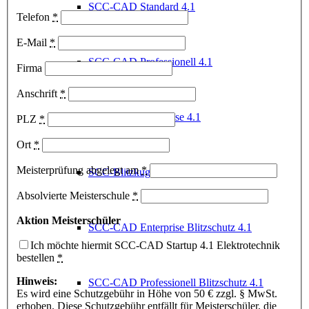
SCC-CAD Standard 4.1
Telefon
*
E-Mail
*
SCC-CAD Professionell 4.1
Firma
Anschrift
*
SCC-CAD Enterprise 4.1
PLZ
*
Ort
*
Meisterprüfung abgelegt am
*
SCC-Blitzkugelverfahren
Absolvierte Meisterschule
*
Aktion Meisterschüler
SCC-CAD Enterprise Blitzschutz 4.1
Ich möchte hiermit SCC-CAD Startup 4.1 Elektrotechnik
bestellen
*
Hinweis:
SCC-CAD Professionell Blitzschutz 4.1
Es wird eine Schutzgebühr in Höhe von 50 € zzgl. § MwSt.
erhoben. Diese Schutzgebühr entfällt für Meisterschüler, die