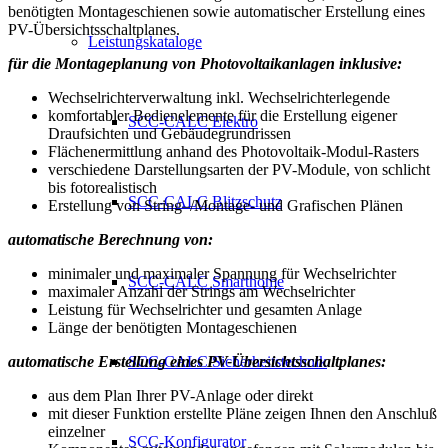
benötigten Montageschienen sowie automatischer Erstellung eines
PV-Übersichtsschaltplanes.
Leistungskataloge
für die Montageplanung von Photovoltaikanlagen inklusive:
Wechselrichterverwaltung inkl. Wechselrichterlegende
komfortabler Bedienelemente für die Erstellung eigener
SCC-CALC Elektro
Draufsichten und Gebäudegrundrissen
Flächenermittlung anhand des Photovoltaik-Modul-Rasters
verschiedene Darstellungsarten der PV-Module, von schlicht
bis fotorealistisch
SCC-CALC Blitzschutz
Erstellung von String–/Montage- und Grafischen Plänen
automatische Berechnung von:
minimaler und maximaler Spannung für Wechselrichter
SCC-CALC Smarthome
maximaler Anzahl der Strings am Wechselrichter
Leistung für Wechselrichter und gesamten Anlage
Länge der benötigten Montageschienen
automatische Erstellung eines PV-Übersichtsschaltplanes:
SCC-CALC Sicherheitstechnik
aus dem Plan Ihrer PV-Anlage oder direkt
mit dieser Funktion erstellte Pläne zeigen Ihnen den Anschluß
einzelner
SCC-Konfigurator