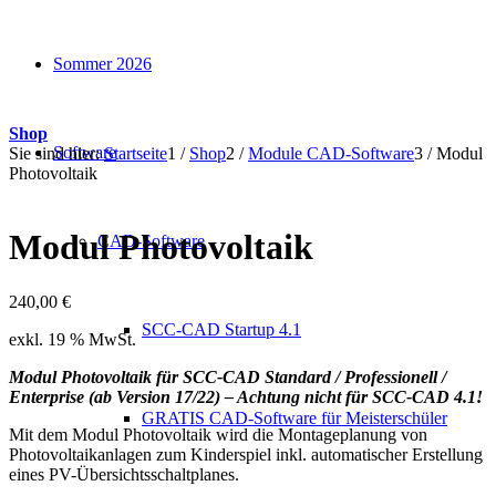
Sommer 2026
Shop
Software
Sie sind hier:
Startseite
1
/
Shop
2
/
Module CAD-Software
3
/
Modul
Photovoltaik
Modul Photovoltaik
CAD-Software
240,00
€
SCC-CAD Startup 4.1
exkl. 19 % MwSt.
Modul Photovoltaik für SCC-CAD Standard / Professionell /
Enterprise (ab Version 17/22) – Achtung nicht für SCC-CAD 4.1!
GRATIS CAD-Software für Meisterschüler
Mit dem Modul Photovoltaik wird die Montageplanung von
Photovoltaikanlagen zum Kinderspiel inkl. automatischer Erstellung
eines PV-Übersichtsschaltplanes.