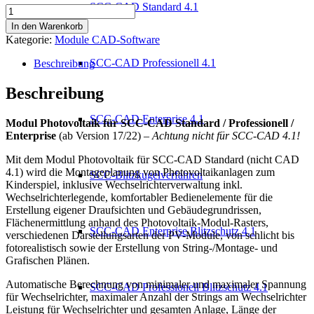
SCC-CAD Standard 4.1
Modul
Photovoltaik
In den Warenkorb
Menge
Kategorie:
Module CAD-Software
SCC-CAD Professionell 4.1
Beschreibung
Beschreibung
SCC-CAD Enterprise 4.1
Modul Photovoltaik für SCC-CAD Standard / Professionell /
Enterprise
(ab Version 17/22) –
Achtung nicht für SCC-CAD 4.1!
Mit dem Modul Photovoltaik für SCC-CAD Standard (nicht CAD
4.1) wird die Montageplanung von Photovoltaikanlagen zum
SCC-Blitzkugelverfahren
Kinderspiel, inklusive Wechselrichterverwaltung inkl.
Wechselrichterlegende, komfortabler Bedienelemente für die
Erstellung eigener Draufsichten und Gebäudegrundrissen,
Flächenermittlung anhand des Photovoltaik-Modul-Rasters,
SCC-CAD Enterprise Blitzschutz 4.1
verschiedenen Darstellungsarten der PV-Module, von schlicht bis
fotorealistisch sowie der Erstellung von String-/Montage- und
Grafischen Plänen.
Automatische Berechnung von minimaler und maximaler Spannung
SCC-CAD Professionell Blitzschutz 4.1
für Wechselrichter, maximaler Anzahl der Strings am Wechselrichter
Leistung für Wechselrichter und gesamten Anlage, Länge der