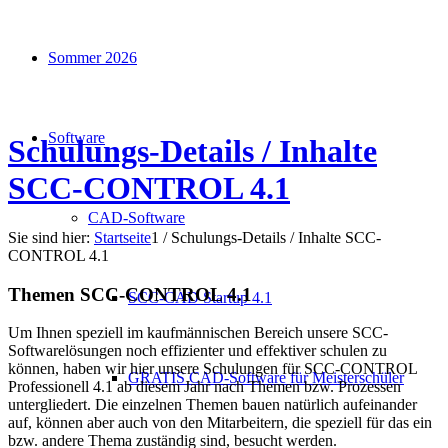
Sommer 2026
Software
Schulungs-Details / Inhalte
SCC-CONTROL 4.1
CAD-Software
Sie sind hier:
Startseite
1
/
Schulungs-Details / Inhalte SCC-
CONTROL 4.1
Themen SCC-CONTROL 4.1
SCC-CAD Startup 4.1
Um Ihnen speziell im kaufmännischen Bereich unsere SCC-
Softwarelösungen noch effizienter und effektiver schulen zu
können, haben wir hier unsere Schulungen für SCC-CONTROL
GRATIS CAD-Software für Meisterschüler
Professionell 4.1 ab diesem Jahr nach Themen bzw. Prozessen
untergliedert. Die einzelnen Themen bauen natürlich aufeinander
auf, können aber auch von den Mitarbeitern, die speziell für das ein
bzw. andere Thema zuständig sind, besucht werden.