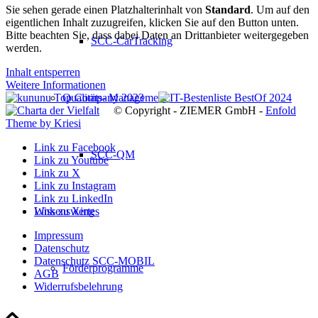
Sie sehen gerade einen Platzhalterinhalt von
Standard
. Um auf den
eigentlichen Inhalt zuzugreifen, klicken Sie auf den Button unten.
Bitte beachten Sie, dass dabei Daten an Drittanbieter weitergegeben
SCC-CarTracking
werden.
Inhalt entsperren
Weitere Informationen
Qualitäts- Management
© Copyright - ZIEMER GmbH -
Enfold
Theme by Kriesi
Link zu Facebook
SCC-QM
Link zu Youtube
Link zu X
Link zu Instagram
Link zu LinkedIn
Wissenswertes
Link zu Xing
Impressum
Datenschutz
Datenschutz SCC-MOBIL
Förderprogramme
AGB
Widerrufsbelehrung