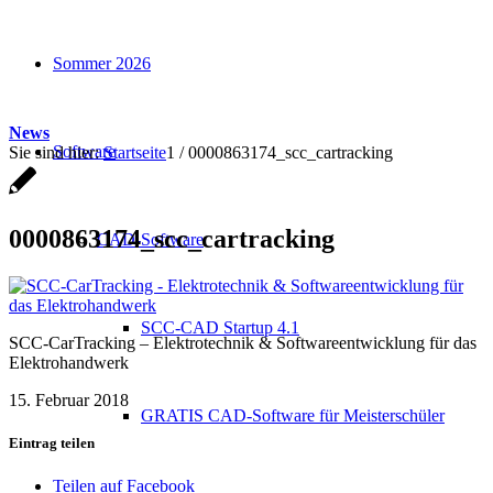
Sommer 2026
News
Software
Sie sind hier:
Startseite
1
/
0000863174_scc_cartracking
0000863174_scc_cartracking
CAD-Software
SCC-CAD Startup 4.1
SCC-CarTracking – Elektrotechnik & Softwareentwicklung für das
Elektrohandwerk
15. Februar 2018
GRATIS CAD-Software für Meisterschüler
Eintrag teilen
Teilen auf Facebook