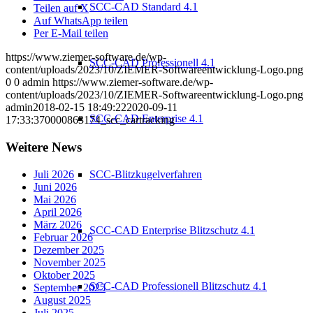
SCC-CAD Standard 4.1
Teilen auf X
Auf WhatsApp teilen
Per E-Mail teilen
https://www.ziemer-software.de/wp-
SCC-CAD Professionell 4.1
content/uploads/2023/10/ZIEMER-Softwareentwicklung-Logo.png
0
0
admin
https://www.ziemer-software.de/wp-
content/uploads/2023/10/ZIEMER-Softwareentwicklung-Logo.png
admin
2018-02-15 18:49:22
2020-09-11
SCC-CAD Enterprise 4.1
17:33:37
0000863174_scc_cartracking
Weitere News
Juli 2026
SCC-Blitzkugelverfahren
Juni 2026
Mai 2026
April 2026
März 2026
SCC-CAD Enterprise Blitzschutz 4.1
Februar 2026
Dezember 2025
November 2025
Oktober 2025
SCC-CAD Professionell Blitzschutz 4.1
September 2025
August 2025
Juli 2025