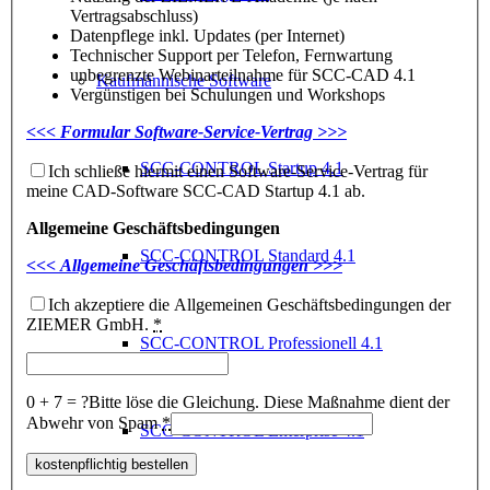
Vertragsabschluss)
Datenpflege inkl. Updates (per Internet)
Technischer Support per Telefon, Fernwartung
unbegrenzte Webinarteilnahme für SCC-CAD 4.1
Kaufmännische Software
Vergünstigen bei Schulungen und Workshops
<<< Formular Software-Service-Vertrag >>>
SCC-CONTROL Startup 4.1
Ich schließe hiermit einen Software-Service-Vertrag für
meine CAD-Software SCC-CAD Startup 4.1 ab.
Allgemeine Geschäftsbedingungen
SCC-CONTROL Standard 4.1
<<< Allgemeine Geschäftsbedingungen >>>
Ich akzeptiere die Allgemeinen Geschäftsbedingungen der
ZIEMER GmbH.
*
SCC-CONTROL Professionell 4.1
0 + 7 = ?
Bitte löse die Gleichung. Diese Maßnahme dient der
Abwehr von Spam
*
SCC-CONTROL Enterprise 4.1