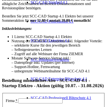
SCC-CAD Standard 4.1
alltägliche Zeichenarbeit im Bereich Dokumentationen und
Revisionspläne benötigen.
Bestellen Sie jetzt SCC-CAD Startup 4.1 Elektro bei unserer
Sommeraktion für
nur 31,80 € anstatt 39,80 € monatlich!
SCC-CAD Professionell 4.1
Inklusivleistungen:
1 Lizenz SCC-CAD Startup 4.1 Elektro
SCC-CAD Enterprise 4.1
Nutzung der ZIEMER E-Akademie inkl. folgender Vorteile:
– selektierte Kurse für den jeweiligen Bereich
– Selbstgesteuertes Lernen
– Zugriff auf alle Webinare der Firma ZIEMER
Monate Software-Service-Vertrag inkl.:
SCC-Blitzkugelverfahren
– Datenpflege inkl. Updates (per Internet)
– Support-Hotline, Fernwartung
– unbegrenzte Webinarteilnahme für SCC-CAD 4.1
SCC-CAD Enterprise Blitzschutz 4.1
Bestellung monatliches Abo - SCC-CAD 4.1 -
Startup Elektro - Aktion (gültig 10.07. - 31.08.2026)
SCC-CAD Professionell Blitzschutz 4.1
Firma
*