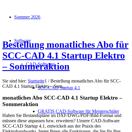
Sommer 2026
Software
Bestellung monatliches Abo für
SCC-CAD 4.1 Startup Elektro
– Sommeraktion
CAD-Software
Sie sind hier:
Startseite
1
/
Bestellung monatliches Abo für SCC-
CAD 4.1 Startup Elektro – Som...
SCC-CAD Startup 4.1
monatliches Abo SCC-CAD 4.1 Startup Elektro –
Sommeraktion
GRATIS CAD-Software für Meisterschüler
Haben Sie Bestandspläne im DXF/DWG/PDF/Bild-Format und
müssen diese anpassen bzw. erweitern? Unsere CAD-Software
SCC-CAD Startup 4.1, entwickelt aus der Praxis des
Elektrohandwerks, bietet Ihnen alle Funktionen, die Sie für Ihre