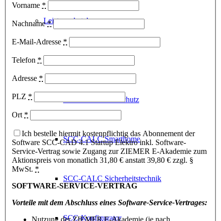
Vorname
*
Leistungskataloge
Nachname
*
E-Mail-Adresse
*
SCC-CALC Elektro
Telefon
*
Adresse
*
PLZ
*
SCC-CALC Blitzschutz
Ort
*
Ich bestelle hiermit kostenpflichtig das Abonnement der
SCC-CALC Smarthome
Software SCC-CAD 4.1 Startup Elektro inkl. Software-
Service-Vertrag sowie Zugang zur ZIEMER E-Akademie zum
Aktionspreis von monatlich 31,80 € anstatt 39,80 € zzgl. §
MwSt.
*
SCC-CALC Sicherheitstechnik
SOFTWARE-SERVICE-VERTRAG
Vorteile mit dem Abschluss eines Software-Service-Vertrages:
SCC-Konfigurator
Nutzung der ZIEMER E-Akademie (je nach