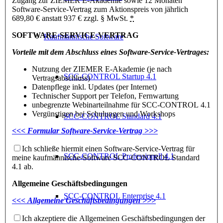
Zugang zur ZIEMER E-Akademie sowie 12 Monaten
Software-Service-Vertrag zum Aktionspreis von jährlich
689,80 € anstatt 937 € zzgl. § MwSt.
*
SOFTWARE-SERVICE-VERTRAG
Kaufmännische Software
Vorteile mit dem Abschluss eines Software-Service-Vertrages:
Nutzung der ZIEMER E-Akademie (je nach
SCC-CONTROL Startup 4.1
Vertragsabschluss)
Datenpflege inkl. Updates (per Internet)
Technischer Support per Telefon, Fernwartung
unbegrenzte Webinarteilnahme für SCC-CONTROL 4.1
Vergünstigen bei Schulungen und Workshops
SCC-CONTROL Standard 4.1
<<< Formular Software-Service-Vertrag >>>
Ich schließe hiermit einen Software-Service-Vertrag für
SCC-CONTROL Professionell 4.1
meine kaufmännische-Software SCC-CONTROL Standard
4.1 ab.
Allgemeine Geschäftsbedingungen
SCC-CONTROL Enterprise 4.1
<<< Allgemeine Geschäftsbedingungen >>>
Ich akzeptiere die Allgemeinen Geschäftsbedingungen der