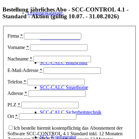
Bestellung jährliches Abo - SCC-CONTROL 4.1 -
Leistungskataloge
Standard - Aktion (gültig 10.07. - 31.08.2026)
Firma
*
SCC-CALC Elektro
Vorname
*
Nachname
*
SCC-CALC Blitzschutz
E-Mail-Adresse
*
Telefon
*
SCC-CALC Smarthome
Adresse
*
PLZ
*
SCC-CALC Sicherheitstechnik
Ort
*
Ich bestelle hiermit kostenpflichtig das Abonnement der
Software SCC-CONTROL 4.1 Standard inkl. 12 Monaten
SCC-Konfigurator