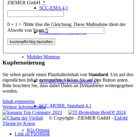
ZIEMER GmbH.
*
SCC-EMA 4.1
0 + 1 = ?
Bitte löse die Gleichung. Diese Maßnahme dient der
Abwehr von Spam
*
Programmerweiterungen
Mobiler Monteur
Kupfernotierung
Sie sehen gerade einen Platzhalterinhalt von
Standard
. Um auf den
eigentlichen Inhalt zuzugreifen, klicken Sie auf den Button unten.
SCC-MOBIL Professionell 4.1
Bitte beachten Sie, dass dabei Daten an Drittanbieter weitergegeben
werden.
Inhalt entsperren
SCC-MOBIL Standard 4.1
Weitere Informationen
© Copyright - ZIEMER GmbH -
Enfold
Theme by Kriesi
Kfz-Ortung
Link zu Facebook