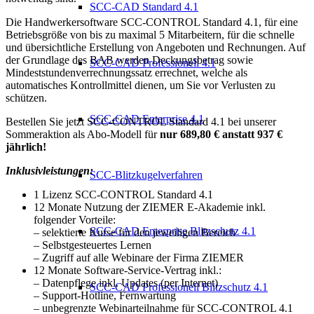
SCC-CAD Standard 4.1
Die Handwerkersoftware SCC-CONTROL Standard 4.1, für eine
Betriebsgröße von bis zu maximal 5 Mitarbeitern, für die schnelle
und übersichtliche Erstellung von Angeboten und Rechnungen. Auf
der Grundlage des BAB werden Deckungsbetrag sowie
SCC-CAD Professionell 4.1
Mindeststundenverrechnungssatz errechnet, welche als
automatisches Kontrollmittel dienen, um Sie vor Verlusten zu
schützen.
SCC-CAD Enterprise 4.1
Bestellen Sie jetzt SCC-CONTROL Standard 4.1 bei unserer
Sommeraktion als Abo-Modell für
nur 689,80 € anstatt 937 €
jährlich!
Inklusivleistungen:
SCC-Blitzkugelverfahren
1 Lizenz SCC-CONTROL Standard 4.1
12 Monate Nutzung der ZIEMER E-Akademie inkl.
folgender Vorteile:
SCC-CAD Enterprise Blitzschutz 4.1
– selektierte Kurse für den jeweiligen Bereich
– Selbstgesteuertes Lernen
– Zugriff auf alle Webinare der Firma ZIEMER
12 Monate Software-Service-Vertrag inkl.:
– Datenpflege inkl. Updates (per Internet)
SCC-CAD Professionell Blitzschutz 4.1
– Support-Hotline, Fernwartung
– unbegrenzte Webinarteilnahme für SCC-CONTROL 4.1