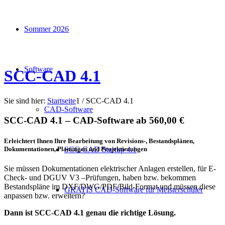
Sommer 2026
Software
SCC-CAD 4.1
Sie sind hier:
Startseite
1
/
SCC-CAD 4.1
CAD-Software
SCC-CAD 4.1 – CAD-Software ab 560,00 €
Erleichtert Ihnen Ihre Bearbeitung von Revisions-, Bestandsplänen,
Dokumentationen, Planungen und Projektierungen
SCC-CAD Startup 4.1
Sie müssen Dokumentationen elektrischer Anlagen erstellen, für E-
Check- und DGUV V3 –Prüfungen, haben bzw. bekommen
Bestandspläne im DXF/DWG/PDF/Bild-Format und müssen diese
GRATIS CAD-Software für Meisterschüler
anpassen bzw. erweitern?
Dann ist SCC-CAD 4.1 genau die richtige Lösung.