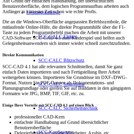
Auf Grund der einfachen Handhabung, der übersichtlichen
Benutzeroberfläche, dem logischen Programmaufbau arbeiten auch
Anfänger in kürzester Zeit schon wie echte Profis.
Leistungskataloge
Die an die Windows-Oberfläche angepassten Befehlssymbole, die
mitlaufende Online-Hilfe, die direkte Programmhilfe über die F1-
Taste zu jedem Programmbefehl machen die Arbeit mit unserer
SCC-CALC Elektro
CAD-Software SCC-CAD 4.1 zum Kinderspiel und helfen auch
Gelegenheitsanwendern sich immer wieder schnell zurechtzufinden.
Direkte Kommunikation
SCC-CALC Blitzschutz
SCC-CAD 4.1 hat alle relevanten Schnittstellen, damit Sie ganz
einfach Daten importieren und nach Fertigstellung Ihrer Arbeit
weitergeben können. Importieren Sie Grundrisse im DXF-/DWG-
Format. Nutzen Sie PDF-Dateien als Dokumentations- und
SCC-CALC Smarthome
Planungsgrundlage oder greifen Sie auf Bilddaten in den gängigsten
Formaten wie JPG, BMP, TIF, GIF, etc. zu.
Einige Ihrer Vorteile mit SCC-CAD 4.1 auf einen Blick
SCC-CALC Sicherheitstechnik
professioneller CAD-Kern
einfachste Handhabung auf Grund übersichtlicher
Benutzeroberfläche
SCC-Konfigurator
Delegierbarkeit auf andere Mitarbeiter, Azubis, etc.