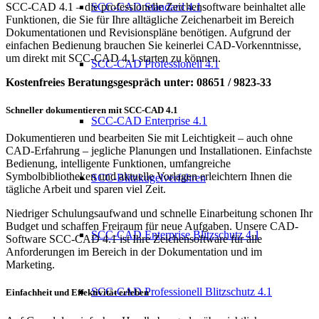
SCC-CAD 4.1 – die professionelle Zeichensoftware beinhaltet alle
SCC-CAD Standard 4.1
Funktionen, die Sie für Ihre alltägliche Zeichenarbeit im Bereich
Dokumentationen und Revisionspläne benötigen. Aufgrund der
einfachen Bedienung brauchen Sie keinerlei CAD-Vorkenntnisse,
um direkt mit SCC-CAD 4.1 starten zu können.
SCC-CAD Professionell 4.1
Kostenfreies Beratungsgespräch unter: 08651 / 9823-33
Schneller dokumentieren mit SCC-CAD 4.1
SCC-CAD Enterprise 4.1
Dokumentieren und bearbeiten Sie mit Leichtigkeit – auch ohne
CAD-Erfahrung – jegliche Planungen und Installationen. Einfachste
Bedienung, intelligente Funktionen, umfangreiche
Symbolbibliotheken und aktuelle Vorlagen erleichtern Ihnen die
SCC-Blitzkugelverfahren
tägliche Arbeit und sparen viel Zeit.
Niedriger Schulungsaufwand und schnelle Einarbeitung schonen Ihr
Budget und schaffen Freiraum für neue Aufgaben. Unsere CAD-
SCC-CAD Enterprise Blitzschutz 4.1
Software SCC-CAD 4.1 ist Ihre Zeichensoftware für alle
Anforderungen im Bereich in der Dokumentation und im
Marketing.
SCC-CAD Professionell Blitzschutz 4.1
Einfachheit und Effektivität erleben