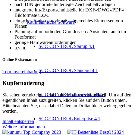
nach DIN genormte hinterlegte Zeichenblattvorlagen
integrierte Im-/Exportschnittstelle für DXF-/DWG-/PDF-/
Bildformate u.s.w.
einfaches Einlesen und maßstabgerechtes Einmessen von
Kaufmännische Software
Plänen
Planung auf importierten Grundrissen / Ansichten, auch im
Fotoformat
geringe Hardwareanforderungen
SCC-CONTROL Startup 4.1
u.v.m.
Online-Präsentation
SCC-CONTROL Standard 4.1
Terminvereinbarung
Kupfernotierung
SCC-CONTROL Professionell 4.1
Sie sehen gerade einen Platzhalterinhalt von
Standard
. Um auf den
eigentlichen Inhalt zuzugreifen, klicken Sie auf den Button unten.
Bitte beachten Sie, dass dabei Daten an Drittanbieter weitergegeben
werden.
SCC-CONTROL Enterprise 4.1
Inhalt entsperren
Weitere Informationen