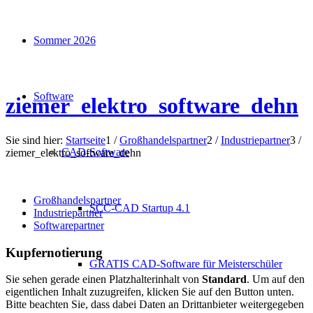
Sommer 2026
Software
ziemer_elektro_software_dehn
Sie sind hier:
Startseite
1
/
Großhandelspartner
2
/
Industriepartner
3
/
CAD-Software
ziemer_elektro_software_dehn
Großhandelspartner
SCC-CAD Startup 4.1
Industriepartner
Softwarepartner
Kupfernotierung
GRATIS CAD-Software für Meisterschüler
Sie sehen gerade einen Platzhalterinhalt von
Standard
. Um auf den
eigentlichen Inhalt zuzugreifen, klicken Sie auf den Button unten.
Bitte beachten Sie, dass dabei Daten an Drittanbieter weitergegeben