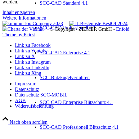
werden.
SCC-CAD Standard 4.1
Inhalt entsperren
Weitere Informationen
SCC-CAD Professionell 4.1
© Copyright - ZIEMER GmbH -
Enfold
Theme by Kriesi
Link zu Facebook
Link zu Youtube
SCC-CAD Enterprise 4.1
Link zu X
Link zu Instagram
Link zu LinkedIn
Link zu Xing
SCC-Blitzkugelverfahren
Impressum
Datenschutz
Datenschutz SCC-MOBIL
AGB
SCC-CAD Enterprise Blitzschutz 4.1
Widerrufsbelehrung
Nach oben scrollen
SCC-CAD Professionell Blitzschutz 4.1