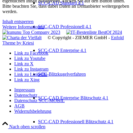
eigentlichen Inhalt zuzugreifen, klicken Sie auf den Button unten.
SCC-CAD Standard 4.1
Bitte beachten Sie, dass dabei Daten an Drittanbieter weitergegeben
werden.
Inhalt entsperren
SCC-CAD Professionell 4.1
Weitere Informationen
© Copyright - ZIEMER GmbH -
Enfold
Theme by Kriesi
SCC-CAD Enterprise 4.1
Link zu Facebook
Link zu Youtube
Link zu X
Link zu Instagram
SCC-Blitzkugelverfahren
Link zu LinkedIn
Link zu Xing
Impressum
Datenschutz
SCC-CAD Enterprise Blitzschutz 4.1
Datenschutz SCC-MOBIL
AGB
Widerrufsbelehrung
SCC-CAD Professionell Blitzschutz 4.1
Nach oben scrollen