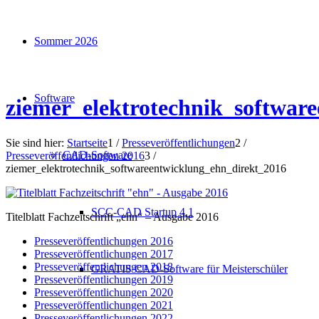
Sommer 2026
Software
ziemer_elektrotechnik_softwar
Sie sind hier:
Startseite
1
/
Presseveröffentlichungen
2
/
CAD-Software
Presseveröffentlichungen 2016
3
/
ziemer_elektrotechnik_softwareentwicklung_ehn_direkt_2016
SCC-CAD Startup 4.1
Titelblatt Fachzeitschrift „ehn“ – Ausgabe 2016
Presseveröffentlichungen 2016
Presseveröffentlichungen 2017
Presseveröffentlichungen 2018
GRATIS CAD-Software für Meisterschüler
Presseveröffentlichungen 2019
Presseveröffentlichungen 2020
Presseveröffentlichungen 2021
Presseveröffentlichungen 2022