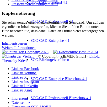
SCC-CAD Standard 4.1
Presseveröffentlichungen 2023
Kupfernotierung
SCC-CAD Professionell 4.1
Sie sehen gerade einen Platzhalterinhalt von
Standard
. Um auf den
eigentlichen Inhalt zuzugreifen, klicken Sie auf den Button unten.
Bitte beachten Sie, dass dabei Daten an Drittanbieter weitergegeben
werden.
SCC-CAD Enterprise 4.1
Inhalt entsperren
Weitere Informationen
© Copyright - ZIEMER GmbH -
Enfold
SCC-Blitzkugelverfahren
Theme by Kriesi
Link zu Facebook
Link zu Youtube
Link zu X
SCC-CAD Enterprise Blitzschutz 4.1
Link zu Instagram
Link zu LinkedIn
Link zu Xing
SCC-CAD Professionell Blitzschutz 4.1
Impressum
Datenschutz
Datenschutz SCC-MOBIL