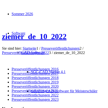
Sommer 2026
Software
ziemer_de_10_2022
Sie sind hier:
Startseite
1
/
Presseveröffentlichungen
2
/
CAD-Software
Presseveröffentlichungen 2022
3
/
ziemer_de_10_2022
Presseveröffentlichungen 2016
SCC-CAD Startup 4.1
Presseveröffentlichungen 2017
Presseveröffentlichungen 2018
Presseveröffentlichungen 2019
Presseveröffentlichungen 2020
Presseveröffentlichungen 2021
GRATIS CAD-Software für Meisterschüler
Presseveröffentlichungen 2022
Presseveröffentlichungen 2023