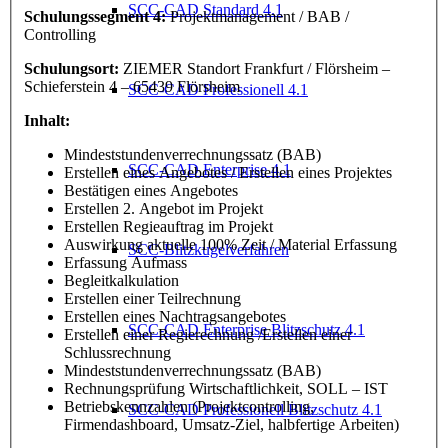
SCC-CAD Standard 4.1
Schulungssegment 4:
Projektmanagement / BAB /
Controlling
Schulungsort:
ZIEMER Standort Frankfurt / Flörsheim –
Schieferstein 4 – 65439 Flörsheim
SCC-CAD Professionell 4.1
Inhalt:
Mindeststundenverrechnungssatz (BAB)
SCC-CAD Enterprise 4.1
Erstellen eines Angebotes / Erstellen eines Projektes
Bestätigen eines Angebotes
Erstellen 2. Angebot im Projekt
Erstellen Regieauftrag im Projekt
Auswirkung aktuelle 100% Zeit / Material Erfassung
SCC-Blitzkugelverfahren
Erfassung Aufmass
Begleitkalkulation
Erstellen einer Teilrechnung
Erstellen eines Nachtragsangebotes
SCC-CAD Enterprise Blitzschutz 4.1
Erstellen einer Regierechnung /Erstellen einer
Schlussrechnung
Mindeststundenverrechnungssatz (BAB)
Rechnungsprüfung Wirtschaftlichkeit, SOLL – IST
Betriebskennzahlen (Projektcontrolling,
SCC-CAD Professionell Blitzschutz 4.1
Firmendashboard, Umsatz-Ziel, halbfertige Arbeiten)