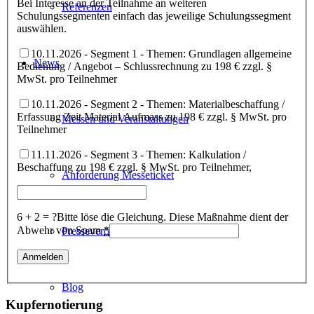
Bei Interesse an der Teilnahme an weiteren
Referenzen
Schulungssegmenten einfach das jeweilige Schulungssegment
auswählen.
10.11.2026 - Segment 1 - Themen: Grundlagen allgemeine
News
Bedienung / Angebot – Schlussrechnung zu 198 € zzgl. §
MwSt. pro Teilnehmer
10.11.2026 - Segment 2 - Themen: Materialbeschaffung /
Erfassung Zeit Material Aufmass zu 198 € zzgl. § MwSt. pro
Messen und Veranstaltungen
Teilnehmer
11.11.2026 - Segment 3 - Themen: Kalkulation /
Beschaffung zu 198 € zzgl. § MwSt. pro Teilnehmer,
Anforderung Messeticket
6 + 2 = ?
Bitte löse die Gleichung. Diese Maßnahme dient der
Abwehr von Spam
*
Presseveröffentlichungen
Blog
Kupfernotierung