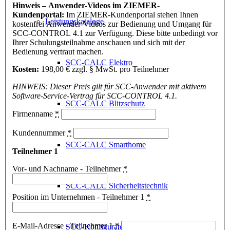
Hinweis – Anwender-Videos im ZIEMER-
Kundenportal:
Im ZIEMER-Kundenportal stehen Ihnen
Leistungskataloge
kostenfrei Anwender-Videos zur Bedienung und Umgang für
SCC-CONTROL 4.1 zur Verfügung. Diese bitte unbedingt vor
Ihrer Schulungsteilnahme anschauen und sich mit der
Bedienung vertraut machen.
SCC-CALC Elektro
Kosten:
198,00 € zzgl. § MwSt. pro Teilnehmer
HINWEIS:
Dieser Preis gilt für SCC-Anwender mit aktivem
Software-Service-Vertrag für SCC-CONTROL 4.1.
SCC-CALC Blitzschutz
Firmenname
*
Kundennummer
*
SCC-CALC Smarthome
Teilnehmer 1
Vor- und Nachname - Teilnehmer
*
SCC-CALC Sicherheitstechnik
Position im Unternehmen - Teilnehmer 1
*
E-Mail-Adresse - Teilnehmer 1
*
SCC-Konfigurator