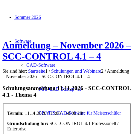
Sommer 2026
Software
Anmeldung – November 2026 –
SCC-CONTROL 4.1 – 4
CAD-Software
Sie sind hier:
Startseite
1
/
Schulungen und Webinare
2
/
Anmeldung
– November 2026 – SCC-CONTROL 4.1 – 4
Schulungsanmeldung 11.11.2026 - SCC-CONTROL
SCC-CAD Startup 4.1
4.1 - Thema 4
GRATIS CAD-Software für Meisterschüler
Termin:
11.11.2026 / 14:00 – 18:00 Uhr
Grundschulung für:
SCC-CONTROL 4.1 Professionell /
Enterprise