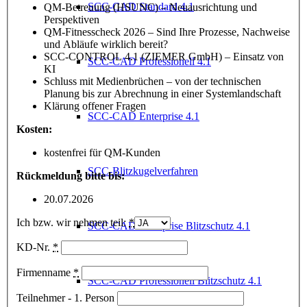
SCC-CAD Standard 4.1
QM-Betreuung (HSUNC) – Neuausrichtung und
Perspektiven
QM-Fitnesscheck 2026 – Sind Ihre Prozesse, Nachweise
und Abläufe wirklich bereit?
SCC-CONTROL 4.1 (ZIEMER GmbH) – Einsatz von
SCC-CAD Professionell 4.1
KI
Schluss mit Medienbrüchen – von der technischen
Planung bis zur Abrechnung in einer Systemlandschaft
Klärung offener Fragen
SCC-CAD Enterprise 4.1
Kosten:
kostenfrei für QM-Kunden
SCC-Blitzkugelverfahren
Rückmeldung bitte bis:
20.07.2026
Ich bzw. wir nehmen teil:
*
SCC-CAD Enterprise Blitzschutz 4.1
KD-Nr.
*
Firmenname
*
SCC-CAD Professionell Blitzschutz 4.1
Teilnehmer - 1. Person