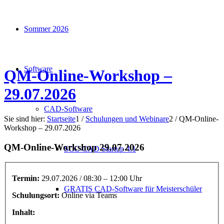
Sommer 2026
Software
QM-Online-Workshop –
29.07.2026
CAD-Software
Sie sind hier:
Startseite
1
/
Schulungen und Webinare
2
/
QM-Online-
Workshop – 29.07.2026
QM-Online-Workshop 29.07.2026
SCC-CAD Startup 4.1
Termin:
29.07.2026 / 08:30 – 12:00 Uhr
GRATIS CAD-Software für Meisterschüler
Schulungsort:
Online via Teams
Inhalt: