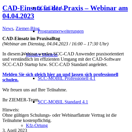
CAD-Einsatz in der Praxis – Webinar am
SCC-EMA 4.1
04.04.2023
News
,
Ziemer-Blog
Programmerweiterungen
CAD-Einsatz im Praxisalltag
(Webinar am Dienstag, 04.04.2023 / 16:00 – 17:30 Uhr)
In diesem Webinar werden SCC-CAD Anwender praxisorientiert
Mobiler Monteur
und verständlich im effizienten Umgang mit der CAD-Software
SCC-CAD Startup bzw. SCC-CAD Standard angeleitet.
Melden Sie sich gleich hier an und lassen sich professionell
SCC-MOBIL Professionell 4.1
schulen.
Wir freuen uns auf Ihre Teilnahme.
Ihr ZIEMER-Team
SCC-MOBIL Standard 4.1
Hinweis:
Ohne gültigen Schulungs- oder Webinarflatrate Vertrag ist die
Teilnahme kostenpflichtig.
Kfz-Ortung
3. April 2023