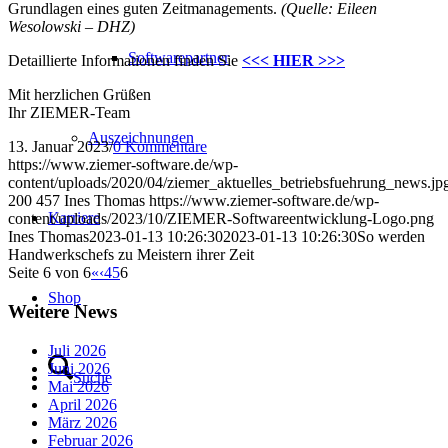
Grundlagen eines guten Zeitmanagements.
(Quelle: Eileen
Wesolowski – DHZ)
Softwarepartner
Detaillierte Informationen finden Sie
<<< HIER >>>
Mit herzlichen Grüßen
Ihr ZIEMER-Team
Auszeichnungen
13. Januar 2023
/
0 Kommentare
https://www.ziemer-software.de/wp-
content/uploads/2020/04/ziemer_aktuelles_betriebsfuehrung_news.jp
200
457
Ines Thomas
https://www.ziemer-software.de/wp-
Karriere
content/uploads/2023/10/ZIEMER-Softwareentwicklung-Logo.png
Ines Thomas
2023-01-13 10:26:30
2023-01-13 10:26:30
So werden
Handwerkschefs zu Meistern ihrer Zeit
Seite 6 von 6
«
‹
4
5
6
Shop
Weitere News
Juli 2026
Juni 2026
Suche
Mai 2026
April 2026
März 2026
Februar 2026