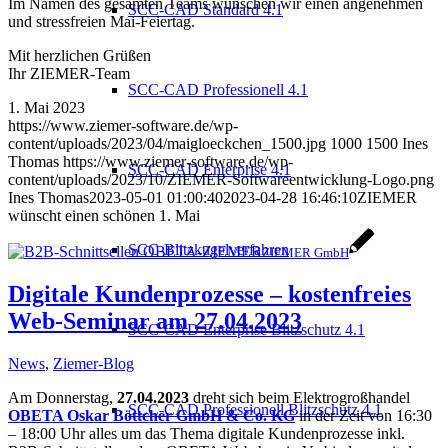
Im Namen des gesamten Teams wünschen wir einen angenehmen
SCC-CAD Standard 4.1
und stressfreien Mai-Feiertag.
Mit herzlichen Grüßen
Ihr ZIEMER-Team
SCC-CAD Professionell 4.1
1. Mai 2023
https://www.ziemer-software.de/wp-
content/uploads/2023/04/maigloeckchen_1500.jpg
1000
1500
Ines
Thomas
https://www.ziemer-software.de/wp-
SCC-CAD Enterprise 4.1
content/uploads/2023/10/ZIEMER-Softwareentwicklung-Logo.png
Ines Thomas
2023-05-01 01:00:40
2023-04-28 16:46:10
ZIEMER
wünscht einen schönen 1. Mai
SCC-Blitzkugelverfahren
ZIEMER GmbH
Digitale Kundenprozesse – kostenfreies
Web-Seminar am 27.04.2023
SCC-CAD Enterprise Blitzschutz 4.1
News
,
Ziemer-Blog
Am Donnerstag,
27.04.2023
dreht sich beim Elektrogroßhandel
SCC-CAD Professionell Blitzschutz 4.1
OBETA Oskar Böttcher GmbH & Co. KG
in der Zeit von 16:30
– 18:00 Uhr alles um das Thema digitale Kundenprozesse inkl.