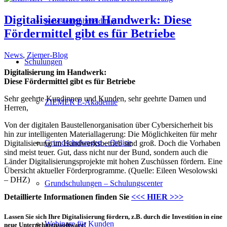
Digitalisierung im Handwerk: Diese
Newsletterabmeldung
Fördermittel gibt es für Betriebe
News
,
Ziemer-Blog
Schulungen
Digitalisierung im Handwerk:
Diese Fördermittel gibt es für Betriebe
Sehr geehrte Kundinnen und Kunden, sehr geehrte Damen und
ZIEMER E-Akademie
Herren,
Von der digitalen Baustellenorganisation über Cybersicherheit bis
hin zur intelligenten Materiallagerung: Die Möglichkeiten für mehr
Grundschulungen – Online
Digitalisierung im Handwerksbetrieb sind groß. Doch die Vorhaben
sind meist teuer. Gut, dass nicht nur der Bund, sondern auch die
Länder Digitalisierungsprojekte mit hohen Zuschüssen fördern. Eine
Übersicht aktueller Förderprogramme. (Quelle: Eileen Wesolowski
– DHZ)
Grundschulungen – Schulungscenter
Detaillierte Informationen finden Sie
<<< HIER >>>
Lassen Sie sich Ihre Digitalisierung fördern, z.B. durch die Investition in eine
Webinare für Kunden
neue Unternehmenssoftware!