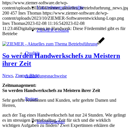
https://www.ziemer-software.de/wp-
Unternehmensphilosophie
content/uploads/2020/04/ziemer_aktuelles_betriebsfuehrung_news.jp
200
457
Ines Thomas
https://www.ziemer-software.de/wp-
content/uploads/2023/10/ZIEMER-Softwareentwicklung-Logo.png
Ines Thomas
2023-02-08 11:16:54
2023-02-08
11:23:46
Digitalisierung im Handwerk: Diese Fördermittel gibt es für
ZIEMER-Lösung
Betriebe
Qualität
So werden Handwerkschefs zu Meistern
ihrer Zeit
News
,
Ziemer-Blog
Ausbildungsnachweise
Zeitmanagement:
So werden Handwerkschefs zu Meistern ihrer Zeit
Partner
Sehr geehrte Kundinnen und Kunden, sehr geehrte Damen und
Herren,
auch der Tag eines Handwerkschefs hat nur 24 Stunden. Wie gelingt
es im stressigen Betriebsalltag, Zeit für sich und die wirklich
Industriepartner
wichtigen Aufgaben zu finden? Zwei Expertinnen erklären die