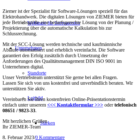
Ziemer ist der Spezialist für Software-Lösungen speziell für das
Elektrohandwerk. Die digitalen Lösungen von ZIEMER bieten für
jede Betriebsgröße eine bedarfsgerechte Lösung von der Planung /
Webinare für Interessenten
Projektierung über die automatische Kalkulation bis zur
Schlussrechnung.
Mit der SCC-Lösung werden technische und kaufmännische
Unternehmen
Abläufe automatisiert und erheblich vereinfacht. Die Software
garantiert den Erfolg zusätzlich durch Umsetzung der
Anforderungen des Qualitätsmanagement DIN ISO 9001 im
Unternehmen digital.
Standorte
Unser Vertriebsteam unterstützt Sie gerne bei allen Fragen.
Lassen Sie sich von uns kostenfrei und unverbindlich beraten. Wir
unterstützen Sie aktiv.
Leitbild
Vereinbaren Sie Ihren kostenfreien Online-Präsentationstermin
einfach unter unserem
<<< Kontaktformular >>>
oder
telefonisch
08651 / 9823-33
.
Mit herzlichen Grüßen
Stärken
Ihr ZIEMER-Team
8. Februar 2023
/
0 Kommentare