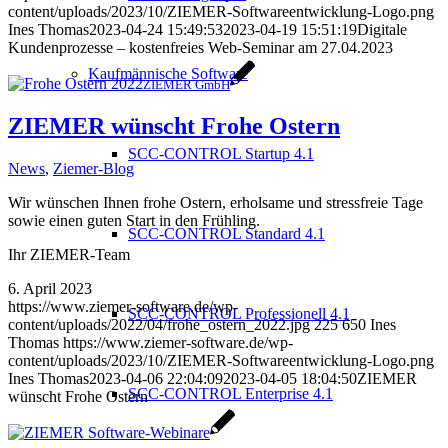
content/uploads/2023/10/ZIEMER-Softwareentwicklung-Logo.png
Ines Thomas
2023-04-24 15:49:53
2023-04-19 15:51:19
Digitale
Kundenprozesse – kostenfreies Web-Seminar am 27.04.2023
Kaufmännische Software
ZIEMER GmbH
ZIEMER wünscht Frohe Ostern
SCC-CONTROL Startup 4.1
News
,
Ziemer-Blog
Wir wünschen Ihnen frohe Ostern, erholsame und stressfreie Tage
sowie einen guten Start in den Frühling.
SCC-CONTROL Standard 4.1
Ihr ZIEMER-Team
6. April 2023
https://www.ziemer-software.de/wp-
SCC-CONTROL Professionell 4.1
content/uploads/2022/04/frohe_ostern_2022.jpg
225
650
Ines
Thomas
https://www.ziemer-software.de/wp-
content/uploads/2023/10/ZIEMER-Softwareentwicklung-Logo.png
Ines Thomas
2023-04-06 22:04:09
2023-04-05 18:04:50
ZIEMER
SCC-CONTROL Enterprise 4.1
wünscht Frohe Ostern