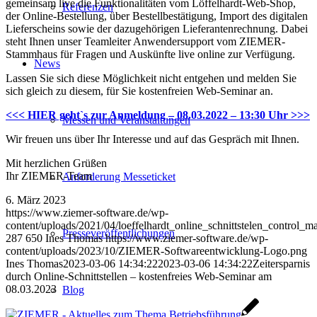
gemeinsam live die Funktionalitäten vom Löffelhardt-Web-Shop,
Referenzen
der Online-Bestellung, über Bestellbestätigung, Import des digitalen
Lieferscheins sowie der dazugehörigen Lieferantenrechnung. Dabei
steht Ihnen unser Teamleiter Anwendersupport vom ZIEMER-
Stammhaus für Fragen und Auskünfte live online zur Verfügung.
News
Lassen Sie sich diese Möglichkeit nicht entgehen und melden Sie
sich gleich zu diesem, für Sie kostenfreien Web-Seminar an.
<<< HIER geht`s zur Anmeldung – 08.03.2022 – 13:30 Uhr >>>
Messen und Veranstaltungen
Wir freuen uns über Ihr Interesse und auf das Gespräch mit Ihnen.
Mit herzlichen Grüßen
Ihr ZIEMER-Team
Anforderung Messeticket
6. März 2023
https://www.ziemer-software.de/wp-
content/uploads/2021/04/loeffelhardt_online_schnittstelen_control_ma
Presseveröffentlichungen
287
650
Ines Thomas
https://www.ziemer-software.de/wp-
content/uploads/2023/10/ZIEMER-Softwareentwicklung-Logo.png
Ines Thomas
2023-03-06 14:34:22
2023-03-06 14:34:22
Zeitersparnis
durch Online-Schnittstellen – kostenfreies Web-Seminar am
08.03.2023
Blog