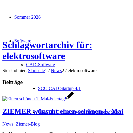
Sommer 2026
Software
Schlagwortarchiv für:
elektrosoftware
CAD-Software
Sie sind hier:
Startseite
1
/
News
2
/
elektrosoftware
Beiträge
SCC-CAD Startup 4.1
ZIEMER wünscht einen schönen 1. Mai
GRATIS CAD-Software für Meisterschüler
News
,
Ziemer-Blog