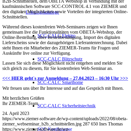
B2B-Schnittstellen, dem OBETA Webshop in Verbindung mit der
kaufmännischen Software SCC-CONTROL 4.1 von ZIEMER und
den digitalen Möglichkeiten sowie Vorteilen der integrierten Online-
Leistungskataloge
Schnittstellen.
Während dieses kostenfreien Web-Seminares zeigen wir Ihnen
gemeinsam live die Funktionalitäten vom OBETA-Webshop, der
SCC-CALC Elektro
Online-Bestellung, über Bestellbestätigung, Import des digitalen
Lieferscheins sowie der dazugehörigen Lieferantenrechnung. Dabei
steht Ihnen ein Mitarbeiter des ZIEMER-Teams für Fragen und
Auskünfte live online zur Verfügung.
SCC-CALC Blitzschutz
Lassen Sie sich diese Möglichkeit nicht entgehen und melden Sie
sich gleich zu diesem, für Sie kostenfreien Web-Seminar an.
<<< HIER geht`s zur Anmeldung – 27.04.2023 – 16:30 Uhr >>>
SCC-CALC Smarthome
Wir freuen uns über Ihr Interesse und auf das Gespräch mit Ihnen.
Mit herzlichen Grüßen
Ihr ZIEMER-Team
SCC-CALC Sicherheitstechnik
24. April 2023
https://www.ziemer-software.de/wp-content/uploads/2022/08/obeta-
ziemer_webseminar_b2b_schnittstellen.jpg
287
650
Ines Thomas
https://www.ziemer-software.de/wp-
SCC-Konfigurator