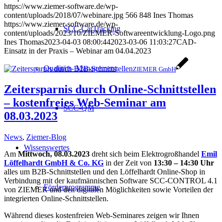
https://www.ziemer-software.de/wp-
content/uploads/2018/07/webinare.jpg
566
848
Ines Thomas
https://www.ziemer-software.de/wp-
SCC-CarTracking
content/uploads/2023/10/ZIEMER-Softwareentwicklung-Logo.png
Ines Thomas
2023-04-03 08:00:44
2023-03-06 11:03:27
CAD-
Einsatz in der Praxis – Webinar am 04.04.2023
Qualitäts- Management
ZIEMER GmbH
Zeitersparnis durch Online-Schnittstellen
– kostenfreies Web-Seminar am
SCC-QM
08.03.2023
News
,
Ziemer-Blog
Wissenswertes
Am
Mittwoch, 08.03.2023
dreht sich beim Elektrogroßhandel
Emil
Löffelhardt GmbH & Co. KG
in der Zeit von
13:30 – 14:30 Uhr
alles um B2B-Schnittstellen und den Löffelhardt Online-Shop in
Verbindung mit der kaufmännischen Software SCC-CONTROL 4.1
Förderprogramme
von ZIEMER und den digitalen Möglichkeiten sowie Vorteilen der
integrierten Online-Schnittstellen.
Während dieses kostenfreien Web-Seminares zeigen wir Ihnen