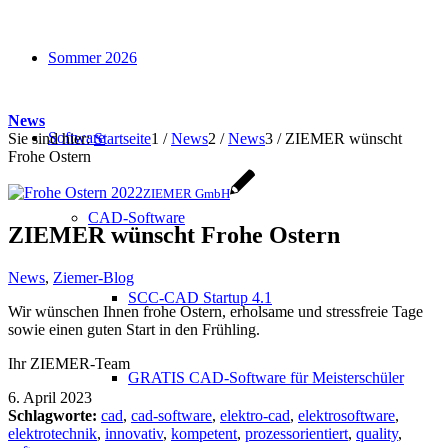
Sommer 2026
News
Software
Sie sind hier:
Startseite
1
/
News
2
/
News
3
/
ZIEMER wünscht
Frohe Ostern
ZIEMER GmbH
CAD-Software
ZIEMER wünscht Frohe Ostern
News
,
Ziemer-Blog
SCC-CAD Startup 4.1
Wir wünschen Ihnen frohe Ostern, erholsame und stressfreie Tage
sowie einen guten Start in den Frühling.
Ihr ZIEMER-Team
GRATIS CAD-Software für Meisterschüler
6. April 2023
Schlagworte:
cad
,
cad-software
,
elektro-cad
,
elektrosoftware
,
elektrotechnik
,
innovativ
,
kompetent
,
prozessorientiert
,
quality
,