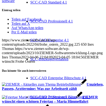
software
SCC-CAD Standard 4.1
Eintrag teilen
Teilen auf Facebook
SCC-CAD Professionell 4.1
Teilen auf X
Auf WhatsApp teilen
Per E-Mail teilen
SCC-CAD Enterprise 4.1
https://www.ziemer-software.de/wp-
content/uploads/2022/04/frohe_ostern_2022.jpg
225
650
Ines
Thomas
https://www.ziemer-software.de/wp-
content/uploads/2023/10/ZIEMER-Softwareentwicklung-Logo.png
Ines Thomas
2023-04-06 22:04:09
2023-04-05 18:04:50
ZIEMER
SCC-Blitzkugelverfahren
wünscht Frohe Ostern
Das könnte Sie auch interessieren
SCC-CAD Enterprise Blitzschutz 4.1
Umziehen,
Pausen, Arzttermine: Was zur Arbeitszeit zählt
SCC-CAD Professionell Blitzschutz 4.1
ZIEMER
ZIEMER GmbH
wünscht einen schönen Feiertag – Maria Himmelfahrt