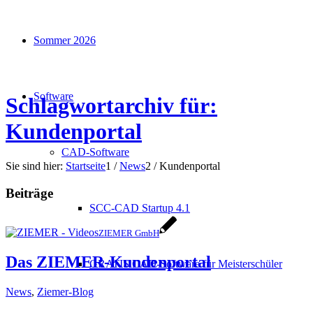
Sommer 2026
Software
Schlagwortarchiv für:
Kundenportal
CAD-Software
Sie sind hier:
Startseite
1
/
News
2
/
Kundenportal
Beiträge
SCC-CAD Startup 4.1
ZIEMER GmbH
Das ZIEMER-Kundenportal
GRATIS CAD-Software für Meisterschüler
News
,
Ziemer-Blog