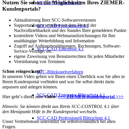
Nutzen Sie schon die
Möglichkeiten
Ihres
ZIEMER-
SCC-CAD Standard 4.1
Kundenportals
?
Aktualisierung Ihrer SCC-Softwareversionen
Supportanfragen erstellen mit dem Vorteil der
SCC-CAD Professionell 4.1
Nachvollziehbarkeit und des Standes Ihrer gemeldeten Punkte
kostenfreie Videos und Webinaraufzeichnungen für Ihre
unabhängige Weiterbildung und Information
Zugriff auf Auftragsbestätigungen, Rechnungen, Software-
SCC-CAD Enterprise 4.1
Service-Verträge, etc.
eigene Zuweisung von Benutzerrechten für jeden Mitarbeiter
Vereinbarung von Terminen
Schon reingeschaut?
SCC-Blitzkugelverfahren
In unserem Video geben wir Ihnen einen Überblick was Sie alles in
Ihrem Kundenportal vorfinden und was Sie selbst direkt darin
anpassen und anlegen können.
SCC-CAD Enterprise Blitzschutz 4.1
Hier geht´s direkt zum
Video
:
<<< ZIEMER-Kundenportal >>>
Hinweis: Sie können direkt aus Ihrem SCC-CONTROL 4.1 über
den Menüpunkt Hilfe in Ihr Kundenportal wechseln.
SCC-CAD Professionell Blitzschutz 4.1
Unser Vertriebsteam unterstützt Sie selbstverständlich bei allen
Fragen.