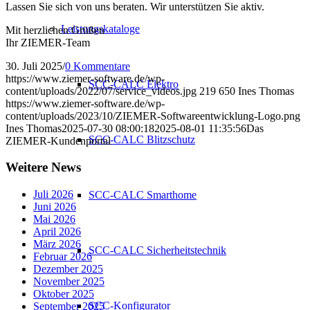
Lassen Sie sich von uns beraten. Wir unterstützen Sie aktiv.
Leistungskataloge
Mit herzlichen Grüßen
Ihr ZIEMER-Team
30. Juli 2025
/
0 Kommentare
https://www.ziemer-software.de/wp-
SCC-CALC Elektro
content/uploads/2022/07/service_videos.jpg
219
650
Ines Thomas
https://www.ziemer-software.de/wp-
content/uploads/2023/10/ZIEMER-Softwareentwicklung-Logo.png
Ines Thomas
2025-07-30 08:00:18
2025-08-01 11:35:56
Das
SCC-CALC Blitzschutz
ZIEMER-Kundenportal
Weitere News
Juli 2026
SCC-CALC Smarthome
Juni 2026
Mai 2026
April 2026
März 2026
SCC-CALC Sicherheitstechnik
Februar 2026
Dezember 2025
November 2025
Oktober 2025
SCC-Konfigurator
September 2025