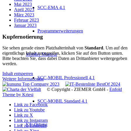
Mai 2023
SCC-EMA 4.1
April 2023
März 2023
Februar 2023
Januar 2023
Programmerweiterungen
Kupfernotierung
Sie sehen gerade einen Platzhalterinhalt von
Standard
. Um auf den
eigentlichen Inhalt zuzugreifen, klicken Sie auf den Button unten.
Mobiler Monteur
Bitte beachten Sie, dass dabei Daten an Drittanbieter weitergegeben
werden.
Inhalt entsperren
SCC-MOBIL Professionell 4.1
Weitere Informationen
© Copyright - ZIEMER GmbH -
Enfold
Theme by Kriesi
SCC-MOBIL Standard 4.1
Link zu Facebook
Link zu Youtube
Link zu X
Link zu Instagram
Kfz-Ortung
Link zu LinkedIn
Link zu Xing