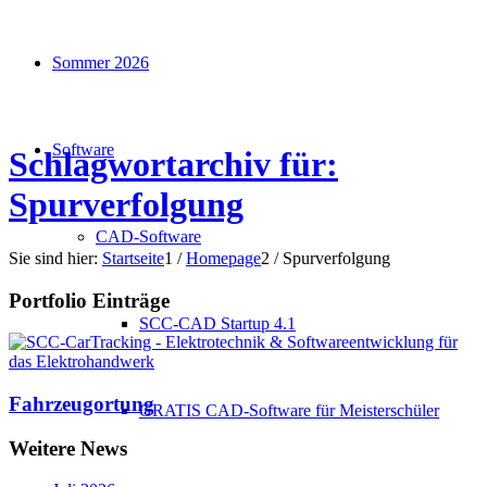
Sommer 2026
Software
Schlagwortarchiv für:
Spurverfolgung
CAD-Software
Sie sind hier:
Startseite
1
/
Homepage
2
/
Spurverfolgung
Portfolio Einträge
SCC-CAD Startup 4.1
Fahrzeugortung
GRATIS CAD-Software für Meisterschüler
Weitere News