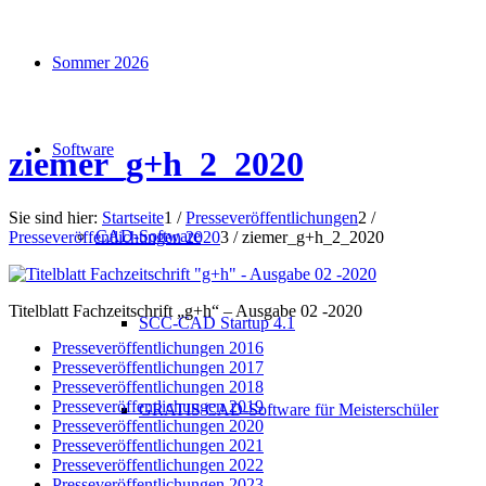
Sommer 2026
Software
ziemer_g+h_2_2020
Sie sind hier:
Startseite
1
/
Presseveröffentlichungen
2
/
CAD-Software
Presseveröffentlichungen 2020
3
/
ziemer_g+h_2_2020
Titelblatt Fachzeitschrift „g+h“ – Ausgabe 02 -2020
SCC-CAD Startup 4.1
Presseveröffentlichungen 2016
Presseveröffentlichungen 2017
Presseveröffentlichungen 2018
Presseveröffentlichungen 2019
GRATIS CAD-Software für Meisterschüler
Presseveröffentlichungen 2020
Presseveröffentlichungen 2021
Presseveröffentlichungen 2022
Presseveröffentlichungen 2023