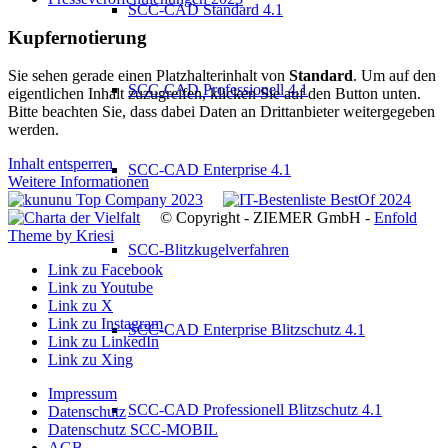
SCC-CAD Standard 4.1
Kupfernotierung
Sie sehen gerade einen Platzhalterinhalt von
Standard
. Um auf den
SCC-CAD Professionell 4.1
eigentlichen Inhalt zuzugreifen, klicken Sie auf den Button unten.
Bitte beachten Sie, dass dabei Daten an Drittanbieter weitergegeben
werden.
Inhalt entsperren
SCC-CAD Enterprise 4.1
Weitere Informationen
© Copyright - ZIEMER GmbH -
Enfold
Theme by Kriesi
SCC-Blitzkugelverfahren
Link zu Facebook
Link zu Youtube
Link zu X
Link zu Instagram
SCC-CAD Enterprise Blitzschutz 4.1
Link zu LinkedIn
Link zu Xing
Impressum
SCC-CAD Professionell Blitzschutz 4.1
Datenschutz
Datenschutz SCC-MOBIL
AGB