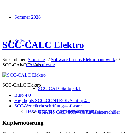
Sommer 2026
Software
SCC-CALC Elektro
Sie sind hier:
Startseite
1
/
Software für das Elektrohandwerk
2
/
CAD-Software
SCC-CALC Elektro
SCC-CALC Elektro
SCC-CAD Startup 4.1
Büro 4.0
Highlights SCC-CONTROL Startup 4.1
SCC-Verteilerbeschriftungssoftware
Bestellung SCC-Verteilerbeschriftung
GRATIS CAD-Software für Meisterschüler
Kupfernotierung