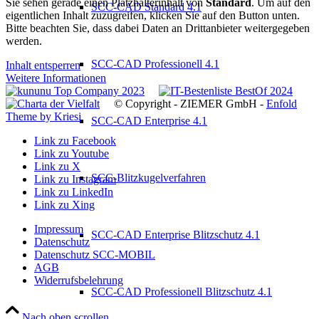
Sie sehen gerade einen Platzhalterinhalt von
Standard
. Um auf den
SCC-CAD Standard 4.1
eigentlichen Inhalt zuzugreifen, klicken Sie auf den Button unten.
Bitte beachten Sie, dass dabei Daten an Drittanbieter weitergegeben
werden.
SCC-CAD Professionell 4.1
Inhalt entsperren
Weitere Informationen
© Copyright - ZIEMER GmbH -
Enfold
Theme by Kriesi
SCC-CAD Enterprise 4.1
Link zu Facebook
Link zu Youtube
Link zu X
SCC-Blitzkugelverfahren
Link zu Instagram
Link zu LinkedIn
Link zu Xing
Impressum
SCC-CAD Enterprise Blitzschutz 4.1
Datenschutz
Datenschutz SCC-MOBIL
AGB
Widerrufsbelehrung
SCC-CAD Professionell Blitzschutz 4.1
Nach oben scrollen