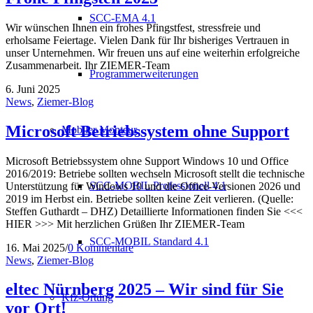
SCC-EMA 4.1
Wir wünschen Ihnen ein frohes Pfingstfest, stressfreie und
erholsame Feiertage. Vielen Dank für Ihr bisheriges Vertrauen in
unser Unternehmen. Wir freuen uns auf eine weiterhin erfolgreiche
Zusammenarbeit. Ihr ZIEMER-Team
Programmerweiterungen
6. Juni 2025
News
,
Ziemer-Blog
Microsoft Betriebssystem ohne Support
Mobiler Monteur
Microsoft Betriebssystem ohne Support Windows 10 und Office
2016/2019: Betriebe sollten wechseln Microsoft stellt die technische
SCC-MOBIL Professionell 4.1
Unterstützung für Windows 10 und die Office-Versionen 2026 und
2019 im Herbst ein. Betriebe sollten keine Zeit verlieren. (Quelle:
Steffen Guthardt – DHZ) Detaillierte Informationen finden Sie <<<
HIER >>> Mit herzlichen Grüßen Ihr ZIEMER-Team
SCC-MOBIL Standard 4.1
16. Mai 2025
/
0 Kommentare
News
,
Ziemer-Blog
eltec Nürnberg 2025 – Wir sind für Sie
Kfz-Ortung
vor Ort!