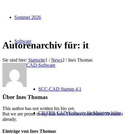
Sommer 2026
Software
Autorenarchiv für: it
Sie sind hier:
Startseite
1
/
News
2
/
Ines Thomas
CAD-Software
SCC-CAD Startup 4.1
Über
Ines Thomas
This author has not written his bio yet.
GRATIS CAD-Software für Meisterschüler
But we are proud to say that
Ines Thomas
contributed 59 entries
already.
Einträge von Ines Thomas