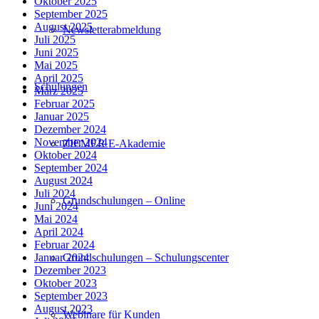
Oktober 2025
September 2025
August 2025
Newsletterabmeldung
Juli 2025
Juni 2025
Mai 2025
April 2025
Schulungen
März 2025
Februar 2025
Januar 2025
Dezember 2024
November 2024
ZIEMER E-Akademie
Oktober 2024
September 2024
August 2024
Juli 2024
Grundschulungen – Online
Juni 2024
Mai 2024
April 2024
Februar 2024
Grundschulungen – Schulungscenter
Januar 2024
Dezember 2023
Oktober 2023
September 2023
August 2023
Webinare für Kunden