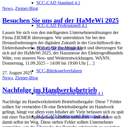
SCC-CAD Standard 4.1
News
,
Ziemer-Blog
Besuchen Sie uns auf der HaMeWi 2025
SCC-CAD Professionell 4.1
Lassen Sie sich von den intelligenten Unternehmenslösungen der
Firma ZIEMER überzeugen. Wir unterstützen Sie bei den
Herausforderungen der digitalen Zukunft in der Geschäftswelt des
Elektrohandwerks. Nutzen Sie die Möglichkeit und überzeugen Sie
SCC-CAD Enterprise 4.1
sich auf der HaMeWi 2025, der Hausmesse des Elektrogroßhandels
Witte, von unseren Neu- und Weiterentwicklungen. WANN:
Donnerstag, 11.09.2025 – 14:00 bis 19:00 Uhr […]
SCC-Blitzkugelverfahren
27. August 2025
News
,
Ziemer-Blog
Nachfolge im Handwerksbetrieb
SCC-CAD Enterprise Blitzschutz 4.1
Nachfolge im Handwerksbetrieb Betriebsübergabe: Diese 7 Fehler
sollten Sie vermeiden Ob eine Betriebsübergabe im Handwerk
gelingt, hängt vor allem vom Inhaber ab: Viele befassen sich zu spät
SCC-CAD Professionell Blitzschutz 4.1
mit einer Nachfolgeregelung, handeln unflexibel – und stehen sich
damit selbst im Weg. Diese sieben Fehler sollten Unternehmer