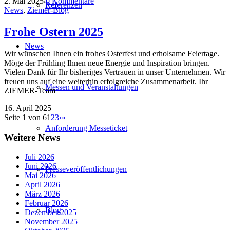
2. Mai 2025
/
0 Kommentare
Referenzen
News
,
Ziemer-Blog
Frohe Ostern 2025
News
Wir wünschen Ihnen ein frohes Osterfest und erholsame Feiertage.
Möge der Frühling Ihnen neue Energie und Inspiration bringen.
Vielen Dank für Ihr bisheriges Vertrauen in unser Unternehmen. Wir
freuen uns auf eine weiterhin erfolgreiche Zusammenarbeit. Ihr
Messen und Veranstaltungen
ZIEMER-Team
16. April 2025
Seite 1 von 6
1
2
3
›
»
Anforderung Messeticket
Weitere News
Juli 2026
Juni 2026
Presseveröffentlichungen
Mai 2026
April 2026
März 2026
Februar 2026
Blog
Dezember 2025
November 2025