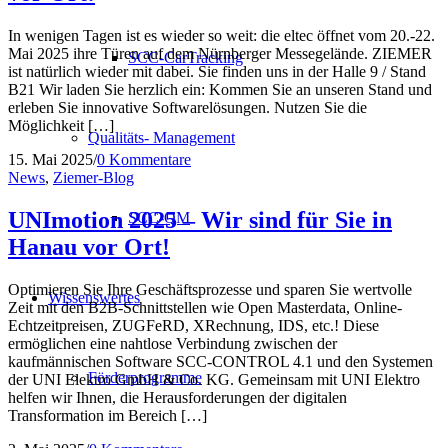
In wenigen Tagen ist es wieder so weit: die eltec öffnet vom 20.-22.
Mai 2025 ihre Türen auf dem Nürnberger Messegelände. ZIEMER
SCC-CarTracking
ist natürlich wieder mit dabei. Sie finden uns in der Halle 9 / Stand
B21 Wir laden Sie herzlich ein: Kommen Sie an unseren Stand und
erleben Sie innovative Softwarelösungen. Nutzen Sie die
Möglichkeit […]
Qualitäts- Management
15. Mai 2025
/
0 Kommentare
News
,
Ziemer-Blog
UNImotion 2025 – Wir sind für Sie in
SCC-QM
Hanau vor Ort!
Optimieren Sie Ihre Geschäftsprozesse und sparen Sie wertvolle
Wissenswertes
Zeit mit den B2B-Schnittstellen wie Open Masterdata, Online-
Echtzeitpreisen, ZUGFeRD, XRechnung, IDS, etc.! Diese
ermöglichen eine nahtlose Verbindung zwischen der
kaufmännischen Software SCC-CONTROL 4.1 und den Systemen
Förderprogramme
der UNI Elektro GmbH & Co. KG. Gemeinsam mit UNI Elektro
helfen wir Ihnen, die Herausforderungen der digitalen
Transformation im Bereich […]