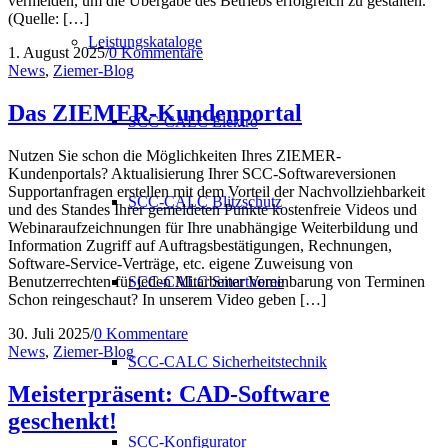
vermeiden, um die Übergabe des Betriebs erfolgreich zu gestalten.
(Quelle: […]
Leistungskataloge
1. August 2025
/
0 Kommentare
News
,
Ziemer-Blog
Das ZIEMER-Kundenportal
SCC-CALC Elektro
Nutzen Sie schon die Möglichkeiten Ihres ZIEMER-
Kundenportals? Aktualisierung Ihrer SCC-Softwareversionen
Supportanfragen erstellen mit dem Vorteil der Nachvollziehbarkeit
SCC-CALC Blitzschutz
und des Standes Ihrer gemeldeten Punkte kostenfreie Videos und
Webinaraufzeichnungen für Ihre unabhängige Weiterbildung und
Information Zugriff auf Auftragsbestätigungen, Rechnungen,
Software-Service-Verträge, etc. eigene Zuweisung von
SCC-CALC Smarthome
Benutzerrechten für jeden Mitarbeiter Vereinbarung von Terminen
Schon reingeschaut? In unserem Video geben […]
30. Juli 2025
/
0 Kommentare
News
,
Ziemer-Blog
SCC-CALC Sicherheitstechnik
Meisterpräsent: CAD-Software
geschenkt!
SCC-Konfigurator