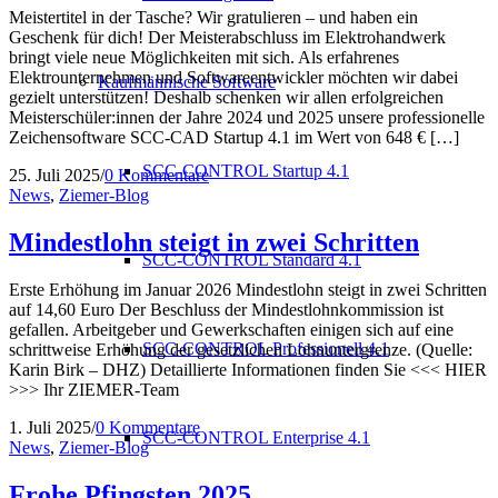
Meistertitel in der Tasche? Wir gratulieren – und haben ein
Geschenk für dich! Der Meisterabschluss im Elektrohandwerk
bringt viele neue Möglichkeiten mit sich. Als erfahrenes
Elektrounternehmen und Softwareentwickler möchten wir dabei
Kaufmännische Software
gezielt unterstützen! Deshalb schenken wir allen erfolgreichen
Meisterschüler:innen der Jahre 2024 und 2025 unsere professionelle
Zeichensoftware SCC-CAD Startup 4.1 im Wert von 648 € […]
SCC-CONTROL Startup 4.1
25. Juli 2025
/
0 Kommentare
News
,
Ziemer-Blog
Mindestlohn steigt in zwei Schritten
SCC-CONTROL Standard 4.1
Erste Erhöhung im Januar 2026 Mindestlohn steigt in zwei Schritten
auf 14,60 Euro Der Beschluss der Mindestlohnkommission ist
gefallen. Arbeitgeber und Gewerkschaften einigen sich auf eine
SCC-CONTROL Professionell 4.1
schrittweise Erhöhung der gesetzlichen Lohnuntergrenze. (Quelle:
Karin Birk – DHZ) Detaillierte Informationen finden Sie <<< HIER
>>> Ihr ZIEMER-Team
1. Juli 2025
/
0 Kommentare
SCC-CONTROL Enterprise 4.1
News
,
Ziemer-Blog
Frohe Pfingsten 2025