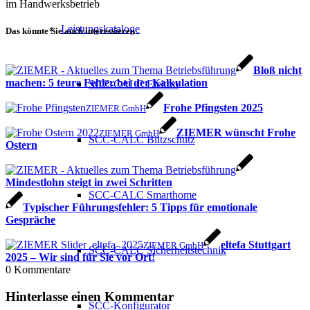
im Handwerksbetrieb
Leistungskataloge
Das könnte Sie auch interessieren
Bloß nicht
machen: 5 teure Fehler bei der Kalkulation
SCC-CALC Elektro
Frohe Pfingsten 2025
ZIEMER GmbH
ZIEMER wünscht Frohe
ZIEMER GmbH
SCC-CALC Blitzschutz
Ostern
Mindestlohn steigt in zwei Schritten
SCC-CALC Smarthome
Typischer Führungsfehler: 5 Tipps für emotionale
Gespräche
eltefa Stuttgart
ZIEMER GmbH
SCC-CALC Sicherheitstechnik
2025 – Wir sind für Sie vor Ort!
0
Kommentare
Hinterlasse einen Kommentar
SCC-Konfigurator