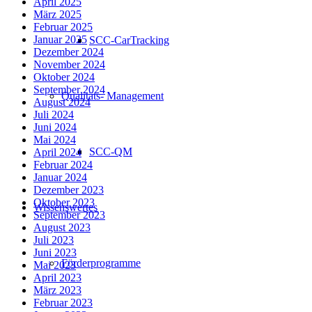
April 2025
März 2025
Februar 2025
Januar 2025
SCC-CarTracking
Dezember 2024
November 2024
Oktober 2024
September 2024
Qualitäts- Management
August 2024
Juli 2024
Juni 2024
Mai 2024
SCC-QM
April 2024
Februar 2024
Januar 2024
Dezember 2023
Oktober 2023
Wissenswertes
September 2023
August 2023
Juli 2023
Juni 2023
Förderprogramme
Mai 2023
April 2023
März 2023
Februar 2023