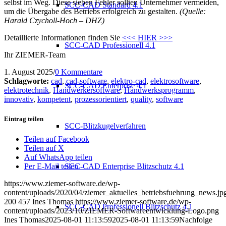
selbst im Weg. Diese sieben Fehler sollten Unternehmer vermeiden,
SCC-CAD Standard 4.1
um die Übergabe des Betriebs erfolgreich zu gestalten.
(Quelle:
Harald Czycholl-Hoch – DHZ)
Detaillierte Informationen finden Sie
<<< HIER >>>
SCC-CAD Professionell 4.1
Ihr ZIEMER-Team
1. August 2025
/
0 Kommentare
Schlagworte:
cad
,
cad-software
,
elektro-cad
,
elektrosoftware
,
SCC-CAD Enterprise 4.1
elektrotechnik
,
Handwerkersoftware
,
Handwerksprogramm
,
innovativ
,
kompetent
,
prozessorientiert
,
quality
,
software
Eintrag teilen
SCC-Blitzkugelverfahren
Teilen auf Facebook
Teilen auf X
Auf WhatsApp teilen
Per E-Mail teilen
SCC-CAD Enterprise Blitzschutz 4.1
https://www.ziemer-software.de/wp-
content/uploads/2020/04/ziemer_aktuelles_betriebsfuehrung_news.jp
200
457
Ines Thomas
https://www.ziemer-software.de/wp-
SCC-CAD Professionell Blitzschutz 4.1
content/uploads/2023/10/ZIEMER-Softwareentwicklung-Logo.png
Ines Thomas
2025-08-01 11:13:59
2025-08-01 11:13:59
Nachfolge