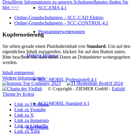
Detaillierte Informationen zu unseren Schulungsflatrates finden Sie
hier >>>
SCC-EMA 4.1
Online-Grundschulungen – SCC-CAD Elektro
Online-Grundschulungen – SCC-CONTROL 4.1
Programmerweiterungen
Kupfernotierung
Sie sehen gerade einen Platzhalterinhalt von
Standard
. Um auf den
eigentlichen Inhalt zuzugreifen, klicken Sie auf den Button unten.
Mobiler Monteur
Bitte beachten Sie, dass dabei Daten an Drittanbieter weitergegeben
werden.
Inhalt entsperren
Weitere Informationen
SCC-MOBIL Professionell 4.1
© Copyright - ZIEMER GmbH -
Enfold
Theme by Kriesi
SCC-MOBIL Standard 4.1
Link zu Facebook
Link zu Youtube
Link zu X
Link zu Instagram
Link zu LinkedIn
Kfz-Ortung
Link zu Xing