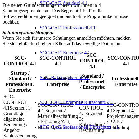
SCC-CAD Standard 4.1
Die neuen Grundschulungen bieten wir Ihnen in 4
Schulungssegmenten an. Das Segment 1 ist für alle
Softwareeditionen geeignet und auch ohne Programmkenntnisse
buchbar.
SCC-CAD Professionell 4.1
Schulungsanmeldungen:
Wenn Sie sich für unsere Schulungen anmelden möchten, melden
Sie sich einfach mit einem Klick auf das jeweilige Datum an.
SCC-CAD Enterprise 4.1
SCC-
SCC-
SCC-CONTROL
SCC-CONTR
CONTROL
CONTROL 4.1
4.1
4.1
4.1
Startup /
Standard /
SCC-Blitzkugelverfahren
Standard /
Professionell /
Professionell 
Professionell
Professionell /
Enterprise
Enterprise
/ Enterprise
Enterprise
SCC-CAD Enterprise Blitzschutz 4.1
Segment 1:
Segment 2:
Segment 4:
Grundlagen
Segment
Materialbeschaffung
Projektmanagem
allgemeine
3:
/ Erfassung Zeit,
/ BAB /
Bedienung /
Kalkulation /
SCC-CAD Professionell Blitzschutz 4.1
Material, Aufmass
Controlling
Angebot –
Beschaffung
Schlussrechnung