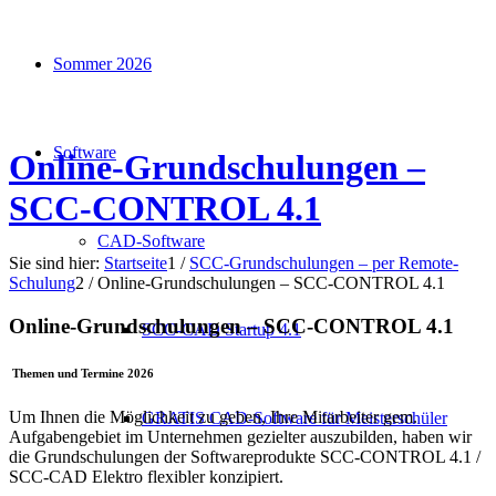
Sommer 2026
Software
Online-Grundschulungen –
SCC-CONTROL 4.1
CAD-Software
Sie sind hier:
Startseite
1
/
SCC-Grundschulungen – per Remote-
Schulung
2
/
Online-Grundschulungen – SCC-CONTROL 4.1
Online-Grundschulungen – SCC-CONTROL 4.1
SCC-CAD Startup 4.1
Themen und Termine 2026
Um Ihnen die Möglichkeit zu geben, Ihre Mitarbeiter gem.
GRATIS CAD-Software für Meisterschüler
Aufgabengebiet im Unternehmen gezielter auszubilden, haben wir
die Grundschulungen der Softwareprodukte SCC-CONTROL 4.1 /
SCC-CAD Elektro flexibler konzipiert.