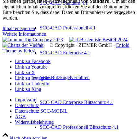
Sie sehen gerade einen Platzhalterinhalt von
Standard
. Um auf den
SCC-CAD Standard 4.1
eigentlichen Inhalt zuzugreifen, klicken Sie auf den Button unten.
Bitte beachten Sie, dass dabei Daten an Drittanbieter weitergegeben
werden.
SCC-CAD Professionell 4.1
Inhalt entsperren
Weitere Informationen
© Copyright - ZIEMER GmbH -
Enfold
Theme by Kriesi
SCC-CAD Enterprise 4.1
Link zu Facebook
Link zu Youtube
Link zu X
SCC-Blitzkugelverfahren
Link zu Instagram
Link zu LinkedIn
Link zu Xing
Impressum
SCC-CAD Enterprise Blitzschutz 4.1
Datenschutz
Datenschutz SCC-MOBIL
AGB
Widerrufsbelehrung
SCC-CAD Professionell Blitzschutz 4.1
Nach oben scrollen