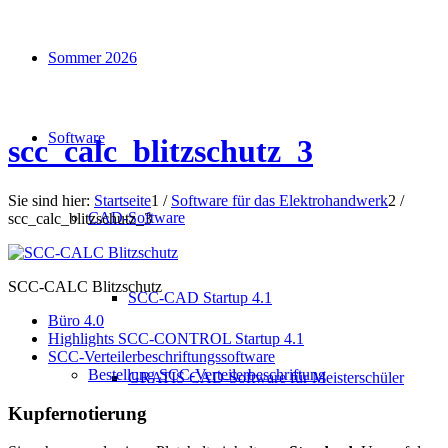
Sommer 2026
Software
scc_calc_blitzschutz_3
Sie sind hier:
Startseite
1
/
Software für das Elektrohandwerk
2
/
CAD-Software
scc_calc_blitzschutz_3
SCC-CALC Blitzschutz
SCC-CAD Startup 4.1
Büro 4.0
Highlights SCC-CONTROL Startup 4.1
SCC-Verteilerbeschriftungssoftware
Bestellung SCC-Verteilerbeschriftung
GRATIS CAD-Software für Meisterschüler
Kupfernotierung