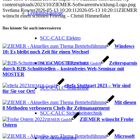
content/uploads/2023/10/ZIEMER-Softwareentwicklung-Logo.png
Svetlana Rowter
2026-05-13 10:20:11
2026-05-13 10:20:11
ZIEMER
Leistungskataloge
wünscht einen schönen Feiertag – Christi Himmelfahrt
Das könnte Sie auch interessieren
SCC-CALC Elektro
Windows
10: Es bleibt noch Zeit für einen Wechsel
Zeitersparnis
SCC-CALC Blitzschutz
ZIEMER GmbH
durch B2B-Schnittstellen – kostenfreies Web-Seminar mit
MOSTER
eltefa Stuttgart 2023 – Wir sind
ZIEMER GmbH
SCC-CALC Smarthome
für Sie vor Ort!
Mit diesen
8 Methoden verbessern Chefs ihr Zeitmanagement
SCC-CALC Sicherheitstechnik
ZIEMER wünscht Frohe
ZIEMER GmbH
Ostern
Microsoft
SCC-Konfigurator