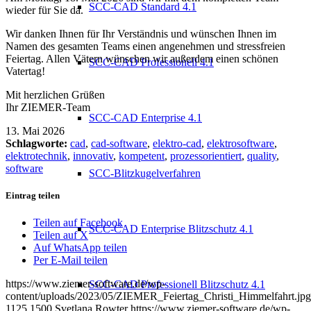
SCC-CAD Standard 4.1
wieder für Sie da.
Wir danken Ihnen für Ihr Verständnis und wünschen Ihnen im
Namen des gesamten Teams einen angenehmen und stressfreien
Feiertag. Allen Vätern wünschen wir außerdem einen schönen
SCC-CAD Professionell 4.1
Vatertag!
Mit herzlichen Grüßen
Ihr ZIEMER-Team
SCC-CAD Enterprise 4.1
13. Mai 2026
Schlagworte:
cad
,
cad-software
,
elektro-cad
,
elektrosoftware
,
elektrotechnik
,
innovativ
,
kompetent
,
prozessorientiert
,
quality
,
software
SCC-Blitzkugelverfahren
Eintrag teilen
Teilen auf Facebook
SCC-CAD Enterprise Blitzschutz 4.1
Teilen auf X
Auf WhatsApp teilen
Per E-Mail teilen
https://www.ziemer-software.de/wp-
SCC-CAD Professionell Blitzschutz 4.1
content/uploads/2023/05/ZIEMER_Feiertag_Christi_Himmelfahrt.jpg
1125
1500
Svetlana Rowter
https://www.ziemer-software.de/wp-