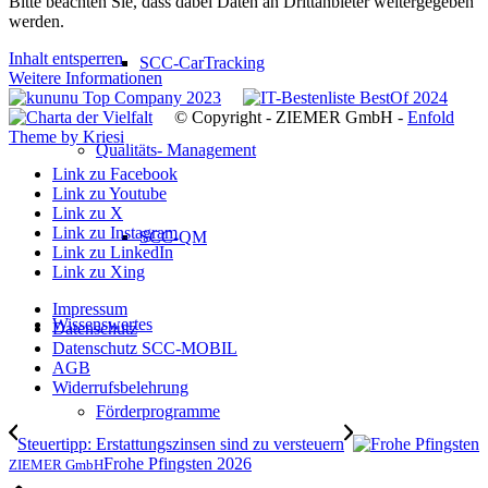
Bitte beachten Sie, dass dabei Daten an Drittanbieter weitergegeben
werden.
Inhalt entsperren
SCC-CarTracking
Weitere Informationen
© Copyright - ZIEMER GmbH -
Enfold
Theme by Kriesi
Qualitäts- Management
Link zu Facebook
Link zu Youtube
Link zu X
Link zu Instagram
SCC-QM
Link zu LinkedIn
Link zu Xing
Impressum
Wissenswertes
Datenschutz
Datenschutz SCC-MOBIL
AGB
Widerrufsbelehrung
Förderprogramme
Steuertipp: Erstattungszinsen sind zu versteuern
Frohe Pfingsten 2026
ZIEMER GmbH