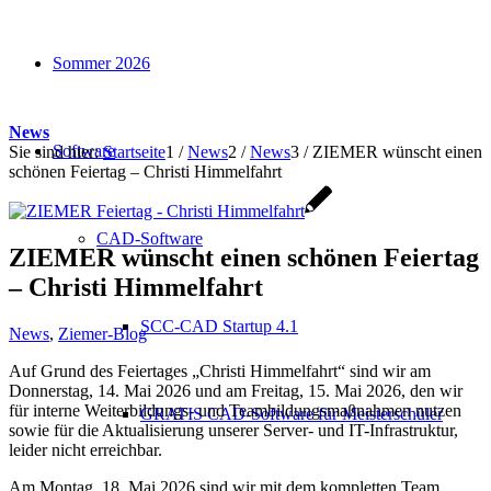
Sommer 2026
News
Software
Sie sind hier:
Startseite
1
/
News
2
/
News
3
/
ZIEMER wünscht einen
schönen Feiertag – Christi Himmelfahrt
CAD-Software
ZIEMER wünscht einen schönen Feiertag
– Christi Himmelfahrt
SCC-CAD Startup 4.1
News
,
Ziemer-Blog
Auf Grund des Feiertages „Christi Himmelfahrt“ sind wir am
Donnerstag, 14. Mai 2026 und am Freitag, 15. Mai 2026, den wir
für interne Weiterbildungs- und Teambildungsmaßnahmen nutzen
GRATIS CAD-Software für Meisterschüler
sowie für die Aktualisierung unserer Server- und IT-Infrastruktur,
leider nicht erreichbar.
Am Montag, 18. Mai 2026 sind wir mit dem kompletten Team