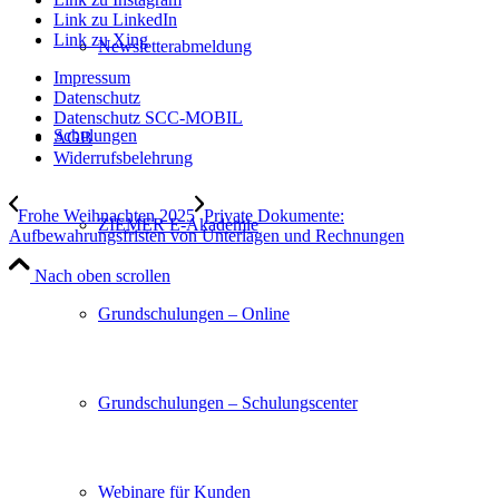
Link zu LinkedIn
Link zu Xing
Newsletterabmeldung
Impressum
Datenschutz
Datenschutz SCC-MOBIL
Schulungen
AGB
Widerrufsbelehrung
Frohe Weihnachten 2025
Private Dokumente:
ZIEMER E-Akademie
Aufbewahrungsfristen von Unterlagen und Rechnungen
Nach oben scrollen
Grundschulungen – Online
Grundschulungen – Schulungscenter
Webinare für Kunden