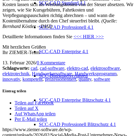
SCC-CAD Standard 4.1
Kosten lassen sich als Werbungskosten von der Steuer absetzen. Wir
zeigen, wie Sie Kursgebühren, Fahrtkosten und
Verpflegungspauschalen richtig abrechnen – und wann die
Kostenübernahme durch den Chef steuerfrei bleibt.
(Quelle:
Bernhard Köstler – DHZ)
SCC-CAD Professionell 4.1
Detaillierte Informationen finden Sie
<<< HIER >>>
Mit herzlichen Grüßen
SCC-CAD Enterprise 4.1
Ihr ZIEMER-Team
13. Februar 2026
/
0 Kommentare
Schlagworte:
cad
,
cad-software
,
elektro-cad
,
elektrosoftware
,
elektrotechnik
,
Handwerkersoftware
,
Handwerksprogramm
,
SCC-Blitzkugelverfahren
innovativ
,
kompetent
,
prozessorientiert
,
quality
,
software
Eintrag teilen
SCC-CAD Enterprise Blitzschutz 4.1
Teilen auf Facebook
Teilen auf X
Auf WhatsApp teilen
Per E-Mail teilen
SCC-CAD Professionell Blitzschutz 4.1
https://www.ziemer-software.de/wp-
content/uploads/2026/02/Social-Media-Post-Unternehmer-News-