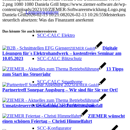
2.png
1080
1080
Daniela Grill
https://www.ziemer-software.de/wp-
content/uploads/2023/10/ZIEMER-Softwareentwicklung-Logo.png
Leistungskataloge
Daniela Grill
2026-02-13 10:21:08
2026-02-13 10:26:55
Meisterkurs
steuerlich absetzen: Was das Finanzamt anerkennt
Das könnte Sie auch interessieren
SCC-CALC Elektro
Digitale
ZIEMER GmbH
Lösungen für´s Elektrohandwerk – kostenfreies Seminar am
10.05.2023
SCC-CALC Blitzschutz
13 Tipps
zum Start ins Steuerjahr
SCC-CALC Smarthome
ZIEMER GmbH
Partnertreff Sonepar Augsburg – Wir sind für Sie vor Ort!
SCC-CALC Sicherheitstechnik
Umsatzsteuerrückerstattung bei Forderungsausfall
ZIEMER wünscht
einen schönen Feiertag – Christi Himmelfahrt
SCC-Konfigurator