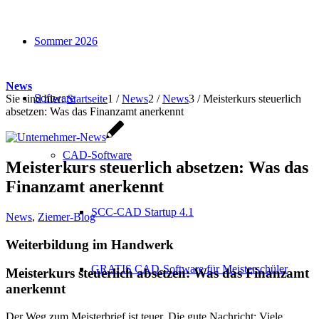
Sommer 2026
News
Software
Sie sind hier:
Startseite
1
/
News
2
/
News
3
/
Meisterkurs steuerlich
absetzen: Was das Finanzamt anerkennt
CAD-Software
Meisterkurs steuerlich absetzen: Was das
Finanzamt anerkennt
SCC-CAD Startup 4.1
News
,
Ziemer-Blog
Weiterbildung im Handwerk
GRATIS CAD-Software für Meisterschüler
Meisterkurs steuerlich absetzen: Was das Finanzamt
anerkennt
Der Weg zum Meisterbrief ist teuer. Die gute Nachricht: Viele