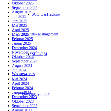
Oktober 2025
September 2025
August 2025
SCC-CarTracking
Juli 2025
Juni 2025
Mai 2025
April 2025
Qualitäts- Management
März 2025
Februar 2025
Januar 2025
Dezember 2024
November 2024
SCC-QM
Oktober 2024
September 2024
August 2024
Juli 2024
Wissenswertes
Juni 2024
Mai 2024
April 2024
Februar 2024
Januar 2024
Förderprogramme
Dezember 2023
Oktober 2023
September 2023
August 2023