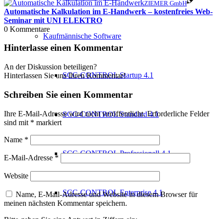
ZIEMER GmbH
Automatische Kalkulation im E-Handwerk – kostenfreies Web-
Seminar mit UNI ELEKTRO
0
Kommentare
Kaufmännische Software
Hinterlasse einen Kommentar
An der Diskussion beteiligen?
SCC-CONTROL Startup 4.1
Hinterlassen Sie uns Ihren Kommentar!
Schreiben Sie einen Kommentar
Ihre E-Mail-Adresse wird nicht veröffentlicht.
Erforderliche Felder
SCC-CONTROL Standard 4.1
sind mit
*
markiert
Name
*
SCC-CONTROL Professionell 4.1
E-Mail-Adresse
*
Website
SCC-CONTROL Enterprise 4.1
Name, E-Mail-Adresse und Website in diesem Browser für
meinen nächsten Kommentar speichern.