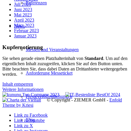
Referenzen
Juli 2023
Juni 2023
Mai 2023
April 2023
März 2023
News
Februar 2023
Januar 2023
Kupfernotierung
Messen und Veranstaltungen
Sie sehen gerade einen Platzhalterinhalt von
Standard
. Um auf den
eigentlichen Inhalt zuzugreifen, klicken Sie auf den Button unten.
Bitte beachten Sie, dass dabei Daten an Drittanbieter weitergegeben
Anforderung Messeticket
werden.
Inhalt entsperren
Weitere Informationen
Presseveröffentlichungen
© Copyright - ZIEMER GmbH -
Enfold
Theme by Kriesi
Link zu Facebook
Blog
Link zu Youtube
Link zu X
Link zu Instagram