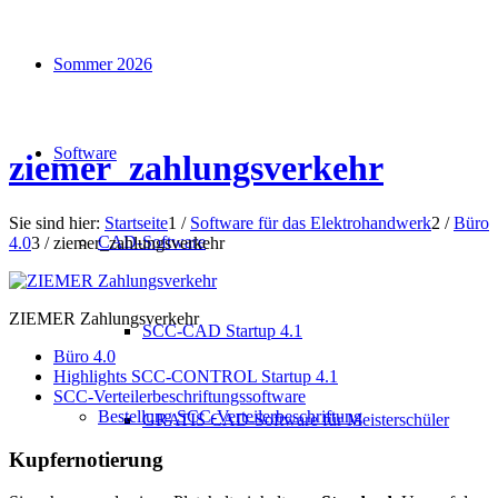
Sommer 2026
Software
ziemer_zahlungsverkehr
Sie sind hier:
Startseite
1
/
Software für das Elektrohandwerk
2
/
Büro
CAD-Software
4.0
3
/
ziemer_zahlungsverkehr
ZIEMER Zahlungsverkehr
SCC-CAD Startup 4.1
Büro 4.0
Highlights SCC-CONTROL Startup 4.1
SCC-Verteilerbeschriftungssoftware
Bestellung SCC-Verteilerbeschriftung
GRATIS CAD-Software für Meisterschüler
Kupfernotierung