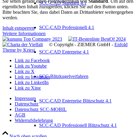
Sie sehen gerade einen Platzhalterinhalt von
Standard
. Um auf den
SCC-CAD Standard 4.1
eigentlichen Inhalt zuzugreifen, klicken Sie auf den Button unten.
Bitte beachten Sie, dass dabei Daten an Drittanbieter weitergegeben
werden.
SCC-CAD Professionell 4.1
Inhalt entsperren
Weitere Informationen
© Copyright - ZIEMER GmbH -
Enfold
Theme by Kriesi
SCC-CAD Enterprise 4.1
Link zu Facebook
Link zu Youtube
Link zu X
SCC-Blitzkugelverfahren
Link zu Instagram
Link zu LinkedIn
Link zu Xing
Impressum
SCC-CAD Enterprise Blitzschutz 4.1
Datenschutz
Datenschutz SCC-MOBIL
AGB
Widerrufsbelehrung
SCC-CAD Professionell Blitzschutz 4.1
Nach oben scrollen