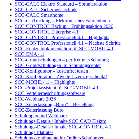
SCC-CALC Elektro Standard – Sommeraktion
SCC-CALC Sicherheitstechnik
SCC-CALC Smarthome
SCC-CarTracking – Elektronisches Fahrtenbuch
SCC-CONTROL Backup – Frühlingsaktion 2026
SCC-CONTROL Enterprise 4.1
SCC-CONTROL Professionell 4.1 – Highlights
SCC-CONTROL Professionell 4.1 – Nächste Schritte
SCC-Echtzeitdokumentation für SCC-MOBIL 4.1
SCC-EMA 4.1
SCC-Grundschulungen – per Remote-Schulung
SCC-Grundschulungen im Schulungscenter
SCC-Konfigurator – kostenfrei testen
SCC-Konfigurator – Zweite Lizenz geschenkt!
SCC-MOBIL 4.1 – Highlights
SCC-Projektassistent für SCC-MOBIL 4.1
SCC-Verteilerbeschriftungssoftware
SCC-Webinare 2026
SCC-Zeiterfassung „Büro“ – Bestellung
SCC-Zeiterfassung Büro
Schulungen und Webinare
Schulungs-Details / Inhalte SCC-CAD Elektro
Schulungs-Details / Inhalte SCC-CONTROL 4.1
Schulungs-Flatrates
Schulungskontingente für Online-Schulungen