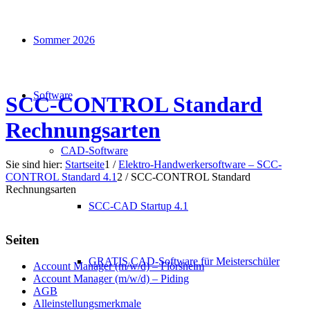
Sommer 2026
Software
SCC-CONTROL Standard
Rechnungsarten
CAD-Software
Sie sind hier:
Startseite
1
/
Elektro-Handwerkersoftware – SCC-
CONTROL Standard 4.1
2
/
SCC-CONTROL Standard
Rechnungsarten
SCC-CAD Startup 4.1
Seiten
GRATIS CAD-Software für Meisterschüler
Account Manager (m/w/d) – Flörsheim
Account Manager (m/w/d) – Piding
AGB
Alleinstellungsmerkmale