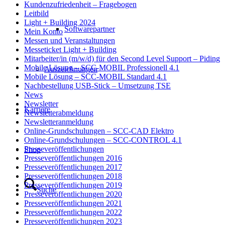
Kundenzufriedenheit – Fragebogen
Leitbild
Light + Building 2024
Softwarepartner
Mein Konto
Messen und Veranstaltungen
Messeticket Light + Building
Mitarbeiter/in (m/w/d) für den Second Level Support – Piding
Mobile Lösung – SCC-MOBIL Professionell 4.1
Auszeichnungen
Mobile Lösung – SCC-MOBIL Standard 4.1
Nachbestellung USB-Stick – Umsetzung TSE
News
Newsletter
Karriere
Newsletterabmeldung
Newsletteranmeldung
Online-Grundschulungen – SCC-CAD Elektro
Online-Grundschulungen – SCC-CONTROL 4.1
Presseveröffentlichungen
Shop
Presseveröffentlichungen 2016
Presseveröffentlichungen 2017
Presseveröffentlichungen 2018
Presseveröffentlichungen 2019
Suche
Presseveröffentlichungen 2020
Presseveröffentlichungen 2021
Presseveröffentlichungen 2022
Presseveröffentlichungen 2023