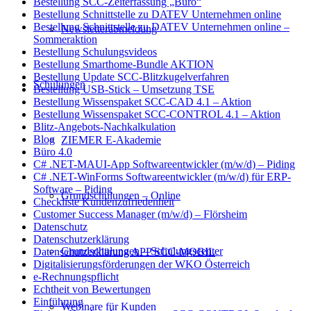
Bestellung SCC-Zeiterfassung „Büro“
Bestellung Schnittstelle zu DATEV Unternehmen online
Bestellung Schnittstelle zu DATEV Unternehmen online –
Newsletterabmeldung
Sommeraktion
Bestellung Schulungsvideos
Bestellung Smarthome-Bundle AKTION
Bestellung Update SCC-Blitzkugelverfahren
Schulungen
Bestellung USB-Stick – Umsetzung TSE
Bestellung Wissenspaket SCC-CAD 4.1 – Aktion
Bestellung Wissenspaket SCC-CONTROL 4.1 – Aktion
Blitz-Angebots-Nachkalkulation
Blog
ZIEMER E-Akademie
Büro 4.0
C# .NET-MAUI-App Softwareentwickler (m/w/d) – Piding
C# .NET-WinForms Softwareentwickler (m/w/d) für ERP-
Software – Piding
Grundschulungen – Online
Checkliste Kundenzufriedenheit
Customer Success Manager (m/w/d) – Flörsheim
Datenschutz
Datenschutzerklärung
Grundschulungen – Schulungscenter
Datenschutzerklärung APP SCC-MOBIL
Digitalisierungsförderungen der WKO Österreich
e-Rechnungspflicht
Echtheit von Bewertungen
Einführung
Webinare für Kunden