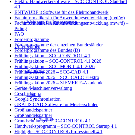
Elektro-Handwerkersoftware – SCC-CONTROL Standard
4.1
ENTWURF it Software für das Elektrohandwerk
Fachinformatiker/in für Anwendungsentwicklung (m/d/w)
Webinare für Interessenten
Fachinformatiker/in für Anwendungsentwicklung (m/w/d) –
Piding
FAQ
Förderprogramme
Förderprogramme der einzelnen Bundesländer
Unternehmen
Förderprogramme des Bundes (D)
Frühlingsaktion – SCC-CONTROL 4.1
Frühlingsaktion – SCC-CONTROL 4.1 2026
Frühlingsaktion – SCC-MOBIL 4.1_2026
Standorte
Frühlingsaktion 2026 – SCC-CAD 4.1
Frühlingsaktion 2026 – SCC-CALC Elektro
Frühlingsaktion 2026 – ZIEMER E-Akademie
Geräte-/Maschinenverwaltung
Geschichte
Leitbild
Google Synchronisation
GRATIS CAD-Software für Meisterschüler
Großhandelspartner
Großhandelspartner
Stärken
Grundschulungen SCC-CONTROL 4.1
Handwerksprogramm – SCC-CONTROL Startup 4.1
Highlights SCC-CONTROL Professionell 4.1