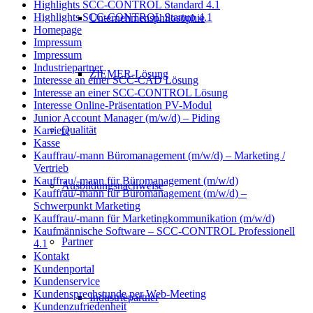
Highlights SCC-CONTROL Standard 4.1
Highlights SCC-CONTROL Startup 4.1
Unternehmensphilosophie
Homepage
Impressum
Impressum
Industriepartner
ZIEMER-Lösung
Interesse an einer SCC-CAD Lösung
Interesse an einer SCC-CONTROL Lösung
Interesse Online-Präsentation PV-Modul
Junior Account Manager (m/w/d) – Piding
Qualität
Karriere
Kasse
Kauffrau/-mann Büromanagement (m/w/d) – Marketing /
Vertrieb
Kauffrau/-mann für Büromanagement (m/w/d)
Ausbildungsnachweise
Kauffrau/-mann für Büromanagement (m/w/d) –
Schwerpunkt Marketing
Kauffrau/-mann für Marketingkommunikation (m/w/d)
Kaufmännische Software – SCC-CONTROL Professionell
Partner
4.1
Kontakt
Kundenportal
Kundenservice
Kundensprechstunde per Web-Meeting
Industriepartner
Kundenzufriedenheit