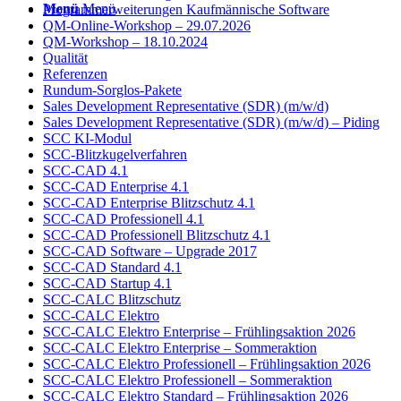
Menü
Menü
Programmerweiterungen Kaufmännische Software
QM-Online-Workshop – 29.07.2026
QM-Workshop – 18.10.2024
Qualität
Referenzen
Rundum-Sorglos-Pakete
Sales Development Representative (SDR) (m/w/d)
Sales Development Representative (SDR) (m/w/d) – Piding
SCC KI-Modul
SCC-Blitzkugelverfahren
SCC-CAD 4.1
SCC-CAD Enterprise 4.1
SCC-CAD Enterprise Blitzschutz 4.1
SCC-CAD Professionell 4.1
SCC-CAD Professionell Blitzschutz 4.1
SCC-CAD Software – Upgrade 2017
SCC-CAD Standard 4.1
SCC-CAD Startup 4.1
SCC-CALC Blitzschutz
SCC-CALC Elektro
SCC-CALC Elektro Enterprise – Frühlingsaktion 2026
SCC-CALC Elektro Enterprise – Sommeraktion
SCC-CALC Elektro Professionell – Frühlingsaktion 2026
SCC-CALC Elektro Professionell – Sommeraktion
SCC-CALC Elektro Standard – Frühlingsaktion 2026