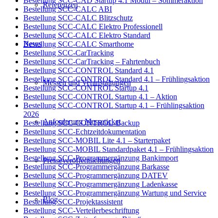
Bestellung SCC-CAD Startup 4.1 Modul – Sommeraktion
Referenzen
Bestellung SCC-CALC ABI
Bestellung SCC-CALC Blitzschutz
Bestellung SCC-CALC Elektro Professionell
Bestellung SCC-CALC Elektro Standard
News
Bestellung SCC-CALC Smarthome
Bestellung SCC-CarTracking
Bestellung SCC-CarTracking – Fahrtenbuch
Bestellung SCC-CONTROL Standard 4.1
Bestellung SCC-CONTROL Standard 4.1 – Frühlingsaktion
Messen und Veranstaltungen
Bestellung SCC-CONTROL Startup 4.1
Bestellung SCC-CONTROL Startup 4.1 – Aktion
Bestellung SCC-CONTROL Startup 4.1 – Frühlingsaktion
2026
Anforderung Messeticket
Bestellung SCC-CONTROL-Backup
Bestellung SCC-Echtzeitdokumentation
Bestellung SCC-MOBIL Lite 4.1 – Starterpaket
Bestellung SCC-MOBIL Standardpaket 4.1 – Frühlingsaktion
Bestellung SCC-Programmergänzung Bankimport
Presseveröffentlichungen
Bestellung SCC-Programmergänzung Barkasse
Bestellung SCC-Programmergänzung DATEV
Bestellung SCC-Programmergänzung Ladenkasse
Bestellung SCC-Programmergänzung Wartung und Service
Blog
Bestellung SCC-Projektassistent
Bestellung SCC-Verteilerbeschriftung