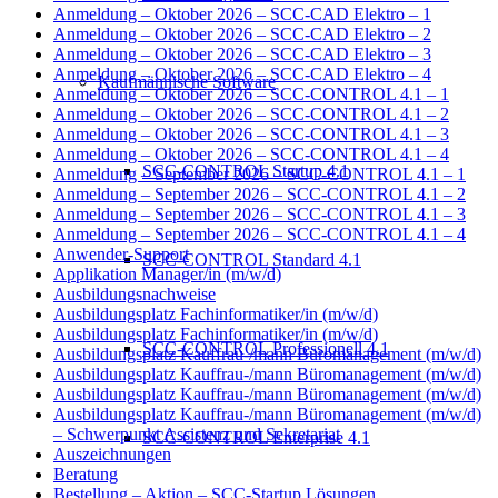
Anmeldung – Oktober 2026 – SCC-CAD Elektro – 1
Anmeldung – Oktober 2026 – SCC-CAD Elektro – 2
Anmeldung – Oktober 2026 – SCC-CAD Elektro – 3
Anmeldung – Oktober 2026 – SCC-CAD Elektro – 4
Kaufmännische Software
Anmeldung – Oktober 2026 – SCC-CONTROL 4.1 – 1
Anmeldung – Oktober 2026 – SCC-CONTROL 4.1 – 2
Anmeldung – Oktober 2026 – SCC-CONTROL 4.1 – 3
Anmeldung – Oktober 2026 – SCC-CONTROL 4.1 – 4
SCC-CONTROL Startup 4.1
Anmeldung – September 2026 – SCC-CONTROL 4.1 – 1
Anmeldung – September 2026 – SCC-CONTROL 4.1 – 2
Anmeldung – September 2026 – SCC-CONTROL 4.1 – 3
Anmeldung – September 2026 – SCC-CONTROL 4.1 – 4
Anwender-Support
SCC-CONTROL Standard 4.1
Applikation Manager/in (m/w/d)
Ausbildungsnachweise
Ausbildungsplatz Fachinformatiker/in (m/w/d)
Ausbildungsplatz Fachinformatiker/in (m/w/d)
SCC-CONTROL Professionell 4.1
Ausbildungsplatz Kauffrau-/mann Büromanagement (m/w/d)
Ausbildungsplatz Kauffrau-/mann Büromanagement (m/w/d)
Ausbildungsplatz Kauffrau-/mann Büromanagement (m/w/d)
Ausbildungsplatz Kauffrau-/mann Büromanagement (m/w/d)
– Schwerpunkt Assistenz und Sekretariat
SCC-CONTROL Enterprise 4.1
Auszeichnungen
Beratung
Bestellung – Aktion – SCC-Startup Lösungen