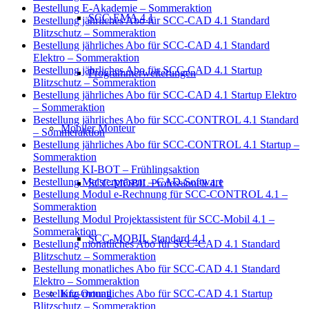
Bestellung E-Akademie – Sommeraktion
SCC-EMA 4.1
Bestellung jährliches Abo für SCC-CAD 4.1 Standard
Blitzschutz – Sommeraktion
Bestellung jährliches Abo für SCC-CAD 4.1 Standard
Elektro – Sommeraktion
Bestellung jährliches Abo für SCC-CAD 4.1 Startup
Programmerweiterungen
Blitzschutz – Sommeraktion
Bestellung jährliches Abo für SCC-CAD 4.1 Startup Elektro
– Sommeraktion
Bestellung jährliches Abo für SCC-CONTROL 4.1 Standard
Mobiler Monteur
– Sommeraktion
Bestellung jährliches Abo für SCC-CONTROL 4.1 Startup –
Sommeraktion
Bestellung KI-BOT – Frühlingsaktion
Bestellung Meisterpräsent – CAD-Software
SCC-MOBIL Professionell 4.1
Bestellung Modul e-Rechnung für SCC-CONTROL 4.1 –
Sommeraktion
Bestellung Modul Projektassistent für SCC-Mobil 4.1 –
Sommeraktion
SCC-MOBIL Standard 4.1
Bestellung monatliches Abo für SCC-CAD 4.1 Standard
Blitzschutz – Sommeraktion
Bestellung monatliches Abo für SCC-CAD 4.1 Standard
Elektro – Sommeraktion
Kfz-Ortung
Bestellung monatliches Abo für SCC-CAD 4.1 Startup
Blitzschutz – Sommeraktion