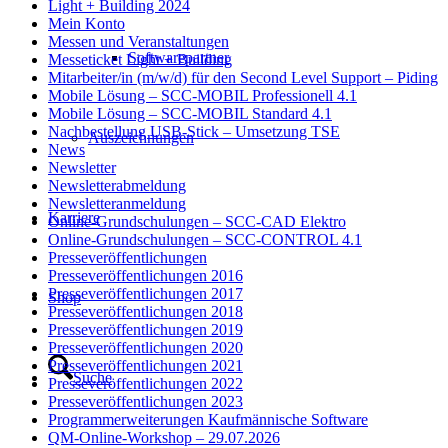
Light + Building 2024
Mein Konto
Messen und Veranstaltungen
Softwarepartner
Messeticket Light + Building
Mitarbeiter/in (m/w/d) für den Second Level Support – Piding
Mobile Lösung – SCC-MOBIL Professionell 4.1
Mobile Lösung – SCC-MOBIL Standard 4.1
Nachbestellung USB-Stick – Umsetzung TSE
Auszeichnungen
News
Newsletter
Newsletterabmeldung
Newsletteranmeldung
Karriere
Online-Grundschulungen – SCC-CAD Elektro
Online-Grundschulungen – SCC-CONTROL 4.1
Presseveröffentlichungen
Presseveröffentlichungen 2016
Presseveröffentlichungen 2017
Shop
Presseveröffentlichungen 2018
Presseveröffentlichungen 2019
Presseveröffentlichungen 2020
Presseveröffentlichungen 2021
Suche
Presseveröffentlichungen 2022
Presseveröffentlichungen 2023
Programmerweiterungen Kaufmännische Software
QM-Online-Workshop – 29.07.2026