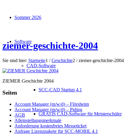
Sommer 2026
Software
ziemer-geschichte-2004
Sie sind hier:
Startseite
1
/
Geschichte
2
/
ziemer-geschichte-2004
CAD-Software
ZIEMER Geschichte 2004
SCC-CAD Startup 4.1
Seiten
Account Manager (m/w/d) – Flörsheim
Account Manager (m/w/d) – Piding
GRATIS CAD-Software für Meisterschüler
AGB
Alleinstellungsmerkmale
Anforderung kostenfreies Messeticket
Anfrage Lizenzpakete für SCC-MOBIL 4.1