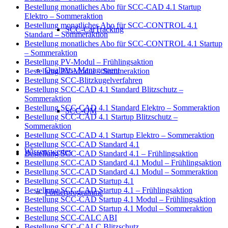
Bestellung monatliches Abo für SCC-CAD 4.1 Startup
Elektro – Sommeraktion
Bestellung monatliches Abo für SCC-CONTROL 4.1
SCC-CarTracking
Standard – Sommeraktion
Bestellung monatliches Abo für SCC-CONTROL 4.1 Startup
– Sommeraktion
Bestellung PV-Modul – Frühlingsaktion
Qualitäts- Management
Bestellung PV-Modul – Sommeraktion
Bestellung SCC-Blitzkugelverfahren
Bestellung SCC-CAD 4.1 Standard Blitzschutz –
Sommeraktion
Bestellung SCC-CAD 4.1 Standard Elektro – Sommeraktion
SCC-QM
Bestellung SCC-CAD 4.1 Startup Blitzschutz –
Sommeraktion
Bestellung SCC-CAD 4.1 Startup Elektro – Sommeraktion
Bestellung SCC-CAD Standard 4.1
Wissenswertes
Bestellung SCC-CAD Standard 4.1 – Frühlingsaktion
Bestellung SCC-CAD Standard 4.1 Modul – Frühlingsaktion
Bestellung SCC-CAD Standard 4.1 Modul – Sommeraktion
Bestellung SCC-CAD Startup 4.1
Bestellung SCC-CAD Startup 4.1 – Frühlingsaktion
Förderprogramme
Bestellung SCC-CAD Startup 4.1 Modul – Frühlingsaktion
Bestellung SCC-CAD Startup 4.1 Modul – Sommeraktion
Bestellung SCC-CALC ABI
Bestellung SCC-CALC Blitzschutz