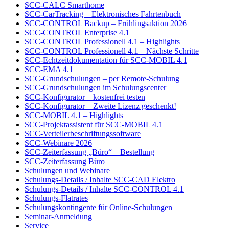
SCC-CALC Smarthome
SCC-CarTracking – Elektronisches Fahrtenbuch
SCC-CONTROL Backup – Frühlingsaktion 2026
SCC-CONTROL Enterprise 4.1
SCC-CONTROL Professionell 4.1 – Highlights
SCC-CONTROL Professionell 4.1 – Nächste Schritte
SCC-Echtzeitdokumentation für SCC-MOBIL 4.1
SCC-EMA 4.1
SCC-Grundschulungen – per Remote-Schulung
SCC-Grundschulungen im Schulungscenter
SCC-Konfigurator – kostenfrei testen
SCC-Konfigurator – Zweite Lizenz geschenkt!
SCC-MOBIL 4.1 – Highlights
SCC-Projektassistent für SCC-MOBIL 4.1
SCC-Verteilerbeschriftungssoftware
SCC-Webinare 2026
SCC-Zeiterfassung „Büro“ – Bestellung
SCC-Zeiterfassung Büro
Schulungen und Webinare
Schulungs-Details / Inhalte SCC-CAD Elektro
Schulungs-Details / Inhalte SCC-CONTROL 4.1
Schulungs-Flatrates
Schulungskontingente für Online-Schulungen
Seminar-Anmeldung
Service