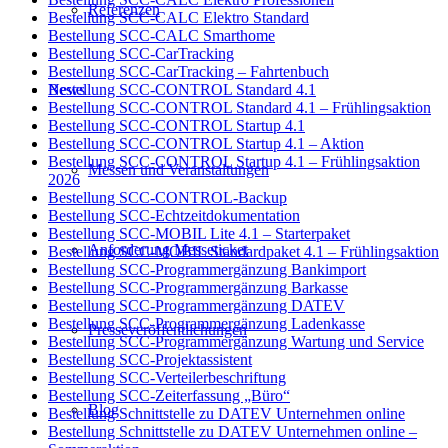
Referenzen
Bestellung SCC-CALC Elektro Standard
Bestellung SCC-CALC Smarthome
Bestellung SCC-CarTracking
Bestellung SCC-CarTracking – Fahrtenbuch
News
Bestellung SCC-CONTROL Standard 4.1
Bestellung SCC-CONTROL Standard 4.1 – Frühlingsaktion
Bestellung SCC-CONTROL Startup 4.1
Bestellung SCC-CONTROL Startup 4.1 – Aktion
Bestellung SCC-CONTROL Startup 4.1 – Frühlingsaktion
Messen und Veranstaltungen
2026
Bestellung SCC-CONTROL-Backup
Bestellung SCC-Echtzeitdokumentation
Bestellung SCC-MOBIL Lite 4.1 – Starterpaket
Anforderung Messeticket
Bestellung SCC-MOBIL Standardpaket 4.1 – Frühlingsaktion
Bestellung SCC-Programmergänzung Bankimport
Bestellung SCC-Programmergänzung Barkasse
Bestellung SCC-Programmergänzung DATEV
Bestellung SCC-Programmergänzung Ladenkasse
Presseveröffentlichungen
Bestellung SCC-Programmergänzung Wartung und Service
Bestellung SCC-Projektassistent
Bestellung SCC-Verteilerbeschriftung
Bestellung SCC-Zeiterfassung „Büro“
Blog
Bestellung Schnittstelle zu DATEV Unternehmen online
Bestellung Schnittstelle zu DATEV Unternehmen online –