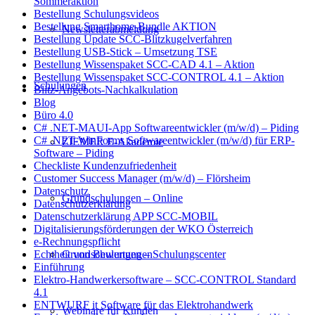
Sommeraktion
Bestellung Schulungsvideos
Bestellung Smarthome-Bundle AKTION
Newsletterabmeldung
Bestellung Update SCC-Blitzkugelverfahren
Bestellung USB-Stick – Umsetzung TSE
Bestellung Wissenspaket SCC-CAD 4.1 – Aktion
Bestellung Wissenspaket SCC-CONTROL 4.1 – Aktion
Schulungen
Blitz-Angebots-Nachkalkulation
Blog
Büro 4.0
C# .NET-MAUI-App Softwareentwickler (m/w/d) – Piding
C# .NET-WinForms Softwareentwickler (m/w/d) für ERP-
ZIEMER E-Akademie
Software – Piding
Checkliste Kundenzufriedenheit
Customer Success Manager (m/w/d) – Flörsheim
Datenschutz
Grundschulungen – Online
Datenschutzerklärung
Datenschutzerklärung APP SCC-MOBIL
Digitalisierungsförderungen der WKO Österreich
e-Rechnungspflicht
Grundschulungen – Schulungscenter
Echtheit von Bewertungen
Einführung
Elektro-Handwerkersoftware – SCC-CONTROL Standard
4.1
ENTWURF it Software für das Elektrohandwerk
Webinare für Kunden