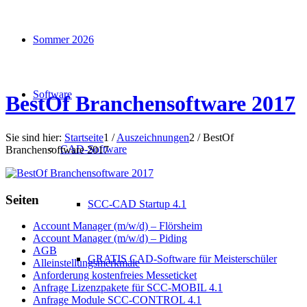
Sommer 2026
Software
BestOf Branchensoftware 2017
Sie sind hier:
Startseite
1
/
Auszeichnungen
2
/
BestOf
CAD-Software
Branchensoftware 2017
Seiten
SCC-CAD Startup 4.1
Account Manager (m/w/d) – Flörsheim
Account Manager (m/w/d) – Piding
AGB
GRATIS CAD-Software für Meisterschüler
Alleinstellungsmerkmale
Anforderung kostenfreies Messeticket
Anfrage Lizenzpakete für SCC-MOBIL 4.1
Anfrage Module SCC-CONTROL 4.1