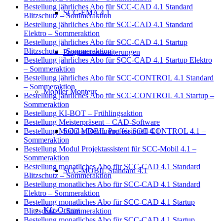
Bestellung jährliches Abo für SCC-CAD 4.1 Standard
SCC-EMA 4.1
Blitzschutz – Sommeraktion
Bestellung jährliches Abo für SCC-CAD 4.1 Standard
Elektro – Sommeraktion
Bestellung jährliches Abo für SCC-CAD 4.1 Startup
Blitzschutz – Sommeraktion
Programmerweiterungen
Bestellung jährliches Abo für SCC-CAD 4.1 Startup Elektro
– Sommeraktion
Bestellung jährliches Abo für SCC-CONTROL 4.1 Standard
– Sommeraktion
Mobiler Monteur
Bestellung jährliches Abo für SCC-CONTROL 4.1 Startup –
Sommeraktion
Bestellung KI-BOT – Frühlingsaktion
Bestellung Meisterpräsent – CAD-Software
SCC-MOBIL Professionell 4.1
Bestellung Modul e-Rechnung für SCC-CONTROL 4.1 –
Sommeraktion
Bestellung Modul Projektassistent für SCC-Mobil 4.1 –
Sommeraktion
Bestellung monatliches Abo für SCC-CAD 4.1 Standard
SCC-MOBIL Standard 4.1
Blitzschutz – Sommeraktion
Bestellung monatliches Abo für SCC-CAD 4.1 Standard
Elektro – Sommeraktion
Bestellung monatliches Abo für SCC-CAD 4.1 Startup
Kfz-Ortung
Blitzschutz – Sommeraktion
Bestellung monatliches Abo für SCC-CAD 4.1 Startup