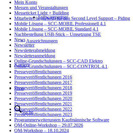
Mein Konto
Messen und Veranstaltungen
Messeticket Light + Building
Softwarepartner
Mitarbeiter/in (m/w/d) für den Second Level Support – Piding
Mobile Lösung – SCC-MOBIL Professionell 4.1
Mobile Lösung – SCC-MOBIL Standard 4.1
Nachbestellung USB-Stick – Umsetzung TSE
News
Auszeichnungen
Newsletter
Newsletterabmeldung
Newsletteranmeldung
Online-Grundschulungen – SCC-CAD Elektro
Karriere
Online-Grundschulungen – SCC-CONTROL 4.1
Presseveröffentlichungen
Presseveröffentlichungen 2016
Presseveröffentlichungen 2017
Presseveröffentlichungen 2018
Shop
Presseveröffentlichungen 2019
Presseveröffentlichungen 2020
Presseveröffentlichungen 2021
Presseveröffentlichungen 2022
Suche
Presseveröffentlichungen 2023
Programmerweiterungen Kaufmännische Software
QM-Online-Workshop – 29.07.2026
QM-Workshop – 18.10.2024