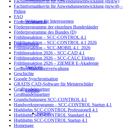
Fachinformatiker/in für Anwendungsentwicklung (m/d/w)
Fachinformatiker/in für Anwendungsentwicklung (m/w/d) –
Piding
FAQ
Webinare für Interessenten
Förderprogramme
Förderprogramme der einzelnen Bundesländer
Förderprogramme des Bundes (D)
Frühlingsaktion – SCC-CONTROL 4.1
Frühlingsaktion – SCC-CONTROL 4.1 2026
Unternehmen
Frühlingsaktion – SCC-MOBIL 4.1_2026
Frühlingsaktion 2026 – SCC-CAD 4.1
Frühlingsaktion 2026 – SCC-CALC Elektro
Frühlingsaktion 2026 – ZIEMER E-Akademie
Standorte
Geräte-/Maschinenverwaltung
Geschichte
Google Synchronisation
GRATIS CAD-Software für Meisterschüler
Großhandelspartner
Leitbild
Großhandelspartner
Grundschulungen SCC-CONTROL 4.1
Handwerksprogramm – SCC-CONTROL Startup 4.1
Highlights SCC-CONTROL Professionell 4.1
Stärken
Highlights SCC-CONTROL Standard 4.1
Highlights SCC-CONTROL Startup 4.1
Homepage