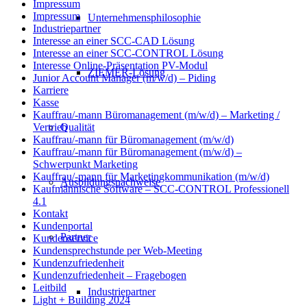
Impressum
Impressum
Unternehmensphilosophie
Industriepartner
Interesse an einer SCC-CAD Lösung
Interesse an einer SCC-CONTROL Lösung
Interesse Online-Präsentation PV-Modul
ZIEMER-Lösung
Junior Account Manager (m/w/d) – Piding
Karriere
Kasse
Kauffrau/-mann Büromanagement (m/w/d) – Marketing /
Qualität
Vertrieb
Kauffrau/-mann für Büromanagement (m/w/d)
Kauffrau/-mann für Büromanagement (m/w/d) –
Schwerpunkt Marketing
Kauffrau/-mann für Marketingkommunikation (m/w/d)
Ausbildungsnachweise
Kaufmännische Software – SCC-CONTROL Professionell
4.1
Kontakt
Kundenportal
Partner
Kundenservice
Kundensprechstunde per Web-Meeting
Kundenzufriedenheit
Kundenzufriedenheit – Fragebogen
Leitbild
Industriepartner
Light + Building 2024