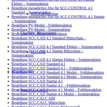
Elektro – Sommeraktion
Bestellung monatliches Abo für SCC-CONTROL 4.1
Standard – Sommeraktion
SCC-CarTracking
Bestellung monatliches Abo für SCC-CONTROL 4.1 Startup
– Sommeraktion
Bestellung PV-Modul – Frühlingsaktion
Bestellung PV-Modul – Sommeraktion
Qualitäts- Management
Bestellung SCC-Blitzkugelverfahren
Bestellung SCC-CAD 4.1 Standard Blitzschutz –
Sommeraktion
Bestellung SCC-CAD 4.1 Standard Elektro – Sommeraktion
Bestellung SCC-CAD 4.1 Startup Blitzschutz –
SCC-QM
Sommeraktion
Bestellung SCC-CAD 4.1 Startup Elektro – Sommeraktion
Bestellung SCC-CAD Standard 4.1
Bestellung SCC-CAD Standard 4.1 – Frühlingsaktion
Wissenswertes
Bestellung SCC-CAD Standard 4.1 Modul – Frühlingsaktion
Bestellung SCC-CAD Standard 4.1 Modul – Sommeraktion
Bestellung SCC-CAD Startup 4.1
Bestellung SCC-CAD Startup 4.1 – Frühlingsaktion
Bestellung SCC-CAD Startup 4.1 Modul – Frühlingsaktion
Förderprogramme
Bestellung SCC-CAD Startup 4.1 Modul – Sommeraktion
Bestellung SCC-CALC ABI
Bestellung SCC-CALC Blitzschutz
Bestellung SCC-CALC Elektro Professionell