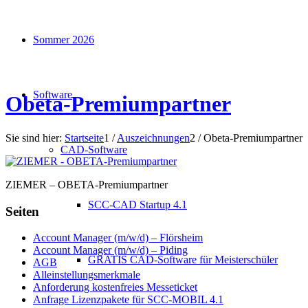
Sommer 2026
Software
Obeta-Premiumpartner
Sie sind hier:
Startseite
1
/
Auszeichnungen
2
/
Obeta-Premiumpartner
CAD-Software
ZIEMER – OBETA-Premiumpartner
SCC-CAD Startup 4.1
Seiten
Account Manager (m/w/d) – Flörsheim
Account Manager (m/w/d) – Piding
GRATIS CAD-Software für Meisterschüler
AGB
Alleinstellungsmerkmale
Anforderung kostenfreies Messeticket
Anfrage Lizenzpakete für SCC-MOBIL 4.1