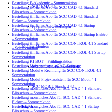
Bestellung E-Akademie – Sommeraktion
SCC-EMA 4.1
Bestellung jährliches Abo für SCC-CAD 4.1 Standard
Blitzschutz – Sommeraktion
Bestellung jährliches Abo für SCC-CAD 4.1 Standard
Elektro – Sommeraktion
Bestellung jährliches Abo für SCC-CAD 4.1 Startup
Programmerweiterungen
Blitzschutz – Sommeraktion
Bestellung jährliches Abo für SCC-CAD 4.1 Startup Elektro
– Sommeraktion
Bestellung jährliches Abo für SCC-CONTROL 4.1 Standard
Mobiler Monteur
– Sommeraktion
Bestellung jährliches Abo für SCC-CONTROL 4.1 Startup –
Sommeraktion
Bestellung KI-BOT – Frühlingsaktion
Bestellung Meisterpräsent – CAD-Software
SCC-MOBIL Professionell 4.1
Bestellung Modul e-Rechnung für SCC-CONTROL 4.1 –
Sommeraktion
Bestellung Modul Projektassistent für SCC-Mobil 4.1 –
Sommeraktion
SCC-MOBIL Standard 4.1
Bestellung monatliches Abo für SCC-CAD 4.1 Standard
Blitzschutz – Sommeraktion
Bestellung monatliches Abo für SCC-CAD 4.1 Standard
Elektro – Sommeraktion
Kfz-Ortung
Bestellung monatliches Abo für SCC-CAD 4.1 Startup
Blitzschutz – Sommeraktion