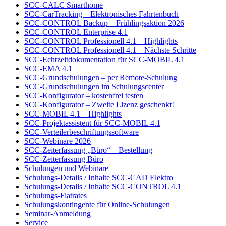
SCC-CALC Smarthome
SCC-CarTracking – Elektronisches Fahrtenbuch
SCC-CONTROL Backup – Frühlingsaktion 2026
SCC-CONTROL Enterprise 4.1
SCC-CONTROL Professionell 4.1 – Highlights
SCC-CONTROL Professionell 4.1 – Nächste Schritte
SCC-Echtzeitdokumentation für SCC-MOBIL 4.1
SCC-EMA 4.1
SCC-Grundschulungen – per Remote-Schulung
SCC-Grundschulungen im Schulungscenter
SCC-Konfigurator – kostenfrei testen
SCC-Konfigurator – Zweite Lizenz geschenkt!
SCC-MOBIL 4.1 – Highlights
SCC-Projektassistent für SCC-MOBIL 4.1
SCC-Verteilerbeschriftungssoftware
SCC-Webinare 2026
SCC-Zeiterfassung „Büro“ – Bestellung
SCC-Zeiterfassung Büro
Schulungen und Webinare
Schulungs-Details / Inhalte SCC-CAD Elektro
Schulungs-Details / Inhalte SCC-CONTROL 4.1
Schulungs-Flatrates
Schulungskontingente für Online-Schulungen
Seminar-Anmeldung
Service