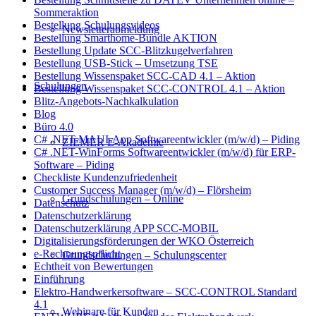
Sommeraktion
Bestellung Schulungsvideos
Newsletterabmeldung
Bestellung Smarthome-Bundle AKTION
Bestellung Update SCC-Blitzkugelverfahren
Bestellung USB-Stick – Umsetzung TSE
Bestellung Wissenspaket SCC-CAD 4.1 – Aktion
Schulungen
Bestellung Wissenspaket SCC-CONTROL 4.1 – Aktion
Blitz-Angebots-Nachkalkulation
Blog
Büro 4.0
C# .NET-MAUI-App Softwareentwickler (m/w/d) – Piding
ZIEMER E-Akademie
C# .NET-WinForms Softwareentwickler (m/w/d) für ERP-
Software – Piding
Checkliste Kundenzufriedenheit
Customer Success Manager (m/w/d) – Flörsheim
Grundschulungen – Online
Datenschutz
Datenschutzerklärung
Datenschutzerklärung APP SCC-MOBIL
Digitalisierungsförderungen der WKO Österreich
e-Rechnungspflicht
Grundschulungen – Schulungscenter
Echtheit von Bewertungen
Einführung
Elektro-Handwerkersoftware – SCC-CONTROL Standard
4.1
Webinare für Kunden