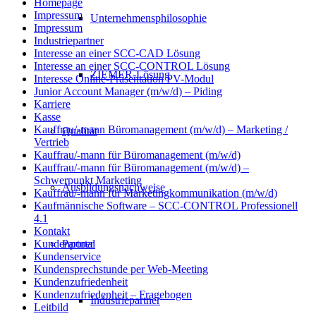
Homepage
Impressum
Unternehmensphilosophie
Impressum
Industriepartner
Interesse an einer SCC-CAD Lösung
Interesse an einer SCC-CONTROL Lösung
ZIEMER-Lösung
Interesse Online-Präsentation PV-Modul
Junior Account Manager (m/w/d) – Piding
Karriere
Kasse
Kauffrau/-mann Büromanagement (m/w/d) – Marketing /
Qualität
Vertrieb
Kauffrau/-mann für Büromanagement (m/w/d)
Kauffrau/-mann für Büromanagement (m/w/d) –
Schwerpunkt Marketing
Ausbildungsnachweise
Kauffrau/-mann für Marketingkommunikation (m/w/d)
Kaufmännische Software – SCC-CONTROL Professionell
4.1
Kontakt
Partner
Kundenportal
Kundenservice
Kundensprechstunde per Web-Meeting
Kundenzufriedenheit
Kundenzufriedenheit – Fragebogen
Industriepartner
Leitbild