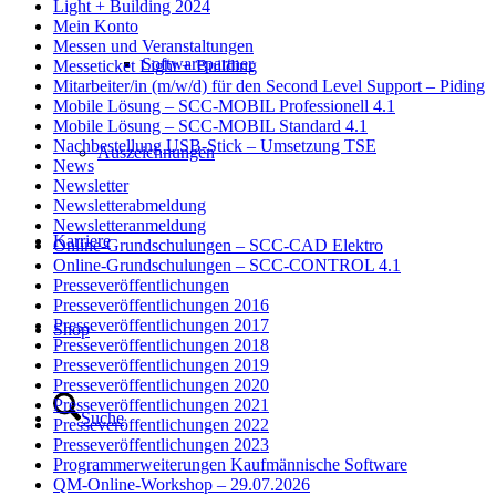
Light + Building 2024
Mein Konto
Messen und Veranstaltungen
Softwarepartner
Messeticket Light + Building
Mitarbeiter/in (m/w/d) für den Second Level Support – Piding
Mobile Lösung – SCC-MOBIL Professionell 4.1
Mobile Lösung – SCC-MOBIL Standard 4.1
Nachbestellung USB-Stick – Umsetzung TSE
Auszeichnungen
News
Newsletter
Newsletterabmeldung
Newsletteranmeldung
Karriere
Online-Grundschulungen – SCC-CAD Elektro
Online-Grundschulungen – SCC-CONTROL 4.1
Presseveröffentlichungen
Presseveröffentlichungen 2016
Presseveröffentlichungen 2017
Shop
Presseveröffentlichungen 2018
Presseveröffentlichungen 2019
Presseveröffentlichungen 2020
Presseveröffentlichungen 2021
Suche
Presseveröffentlichungen 2022
Presseveröffentlichungen 2023
Programmerweiterungen Kaufmännische Software
QM-Online-Workshop – 29.07.2026