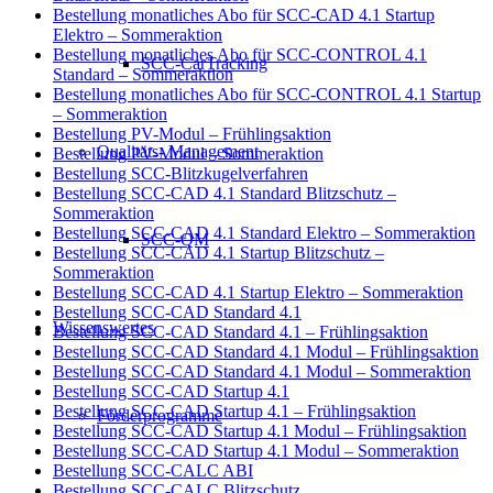
Bestellung monatliches Abo für SCC-CAD 4.1 Startup
Elektro – Sommeraktion
Bestellung monatliches Abo für SCC-CONTROL 4.1
SCC-CarTracking
Standard – Sommeraktion
Bestellung monatliches Abo für SCC-CONTROL 4.1 Startup
– Sommeraktion
Bestellung PV-Modul – Frühlingsaktion
Qualitäts- Management
Bestellung PV-Modul – Sommeraktion
Bestellung SCC-Blitzkugelverfahren
Bestellung SCC-CAD 4.1 Standard Blitzschutz –
Sommeraktion
Bestellung SCC-CAD 4.1 Standard Elektro – Sommeraktion
SCC-QM
Bestellung SCC-CAD 4.1 Startup Blitzschutz –
Sommeraktion
Bestellung SCC-CAD 4.1 Startup Elektro – Sommeraktion
Bestellung SCC-CAD Standard 4.1
Wissenswertes
Bestellung SCC-CAD Standard 4.1 – Frühlingsaktion
Bestellung SCC-CAD Standard 4.1 Modul – Frühlingsaktion
Bestellung SCC-CAD Standard 4.1 Modul – Sommeraktion
Bestellung SCC-CAD Startup 4.1
Bestellung SCC-CAD Startup 4.1 – Frühlingsaktion
Förderprogramme
Bestellung SCC-CAD Startup 4.1 Modul – Frühlingsaktion
Bestellung SCC-CAD Startup 4.1 Modul – Sommeraktion
Bestellung SCC-CALC ABI
Bestellung SCC-CALC Blitzschutz