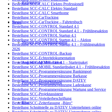
Referenzen
Bestellung SCC-CALC Elektro Professionell
Bestellung SCC-CALC Elektro Standard
Bestellung SCC-CALC Smarthome
Bestellung SCC-CarTracking
Bestellung SCC-CarTracking – Fahrtenbuch
News
Bestellung SCC-CONTROL Standard 4.1
Bestellung SCC-CONTROL Standard 4.1 – Frühlingsaktion
Bestellung SCC-CONTROL Startup 4.1
Bestellung SCC-CONTROL Startup 4.1 – Aktion
Messen und Veranstaltungen
Bestellung SCC-CONTROL Startup 4.1 – Frühlingsaktion
2026
Bestellung SCC-CONTROL-Backup
Bestellung SCC-Echtzeitdokumentation
Anforderung Messeticket
Bestellung SCC-MOBIL Lite 4.1 – Starterpaket
Bestellung SCC-MOBIL Standardpaket 4.1 – Frühlingsaktion
Bestellung SCC-Programmergänzung Bankimport
Bestellung SCC-Programmergänzung Barkasse
Bestellung SCC-Programmergänzung DATEV
Presseveröffentlichungen
Bestellung SCC-Programmergänzung Ladenkasse
Bestellung SCC-Programmergänzung Wartung und Service
Bestellung SCC-Projektassistent
Bestellung SCC-Verteilerbeschriftung
Blog
Bestellung SCC-Zeiterfassung „Büro“
Bestellung Schnittstelle zu DATEV Unternehmen online
Bestellung Schnittstelle zu DATEV Unternehmen online –