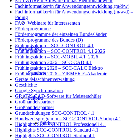
ENTWURF it Software für das Elektrohandwerk
Fachinformatiker/in für Anwendungsentwicklung (m/d/w)
Fachinformatiker/in für Anwendungsentwicklung (m/w/d) –
Piding
Webinare für Interessenten
FAQ
Förderprogramme
Förderprogramme der einzelnen Bundesländer
Förderprogramme des Bundes (D)
Frühlingsaktion – SCC-CONTROL 4.1
Unternehmen
Frühlingsaktion – SCC-CONTROL 4.1 2026
Frühlingsaktion – SCC-MOBIL 4.1_2026
Frühlingsaktion 2026 – SCC-CAD 4.1
Frühlingsaktion 2026 – SCC-CALC Elektro
Standorte
Frühlingsaktion 2026 – ZIEMER E-Akademie
Geräte-/Maschinenverwaltung
Geschichte
Google Synchronisation
GRATIS CAD-Software für Meisterschüler
Leitbild
Großhandelspartner
Großhandelspartner
Grundschulungen SCC-CONTROL 4.1
Handwerksprogramm – SCC-CONTROL Startup 4.1
Stärken
Highlights SCC-CONTROL Professionell 4.1
Highlights SCC-CONTROL Standard 4.1
Highlights SCC-CONTROL Startup 4.1