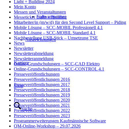
Light + Building 2024
Mein Konto
Messen und Veranstaltungen
Softwarepartner
Messeticket Light + Building
Mitarbeiter/in (m/w/d) für den Second Level Support – Piding
Mobile Lösung – SCC-MOBIL Professionell 4.1
Mobile Lösung – SCC-MOBIL Standard 4.1
Nachbestellung USB-Stick – Umsetzung TSE
Auszeichnungen
News
Newsletter
Newsletterabmeldung
Newsletteranmeldung
Karriere
Online-Grundschulungen – SCC-CAD Elektro
Online-Grundschulungen – SCC-CONTROL 4.1
Presseveröffentlichungen
Presseveröffentlichungen 2016
Presseveröffentlichungen 2017
Shop
Presseveröffentlichungen 2018
Presseveröffentlichungen 2019
Presseveröffentlichungen 2020
Presseveröffentlichungen 2021
Suche
Presseveröffentlichungen 2022
Presseveröffentlichungen 2023
Programmerweiterungen Kaufmännische Software
QM-Online-Workshop – 29.07.2026