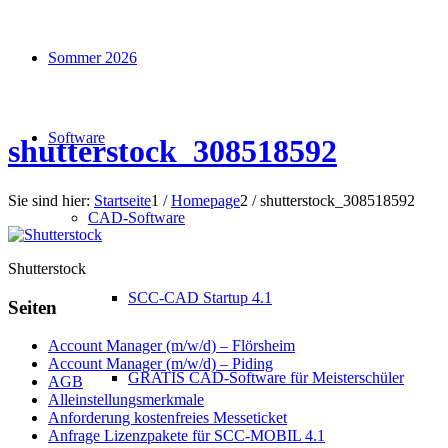
Sommer 2026
Software
shutterstock_308518592
Sie sind hier:
Startseite
1
/
Homepage
2
/
shutterstock_308518592
CAD-Software
Shutterstock
SCC-CAD Startup 4.1
Seiten
Account Manager (m/w/d) – Flörsheim
Account Manager (m/w/d) – Piding
GRATIS CAD-Software für Meisterschüler
AGB
Alleinstellungsmerkmale
Anforderung kostenfreies Messeticket
Anfrage Lizenzpakete für SCC-MOBIL 4.1