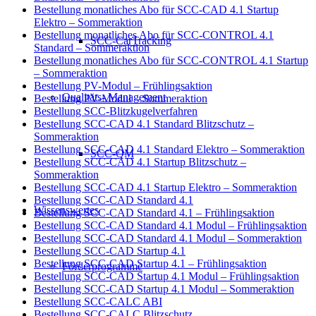
Bestellung monatliches Abo für SCC-CAD 4.1 Startup
Elektro – Sommeraktion
Bestellung monatliches Abo für SCC-CONTROL 4.1
SCC-CarTracking
Standard – Sommeraktion
Bestellung monatliches Abo für SCC-CONTROL 4.1 Startup
– Sommeraktion
Bestellung PV-Modul – Frühlingsaktion
Qualitäts- Management
Bestellung PV-Modul – Sommeraktion
Bestellung SCC-Blitzkugelverfahren
Bestellung SCC-CAD 4.1 Standard Blitzschutz –
Sommeraktion
Bestellung SCC-CAD 4.1 Standard Elektro – Sommeraktion
SCC-QM
Bestellung SCC-CAD 4.1 Startup Blitzschutz –
Sommeraktion
Bestellung SCC-CAD 4.1 Startup Elektro – Sommeraktion
Bestellung SCC-CAD Standard 4.1
Wissenswertes
Bestellung SCC-CAD Standard 4.1 – Frühlingsaktion
Bestellung SCC-CAD Standard 4.1 Modul – Frühlingsaktion
Bestellung SCC-CAD Standard 4.1 Modul – Sommeraktion
Bestellung SCC-CAD Startup 4.1
Bestellung SCC-CAD Startup 4.1 – Frühlingsaktion
Förderprogramme
Bestellung SCC-CAD Startup 4.1 Modul – Frühlingsaktion
Bestellung SCC-CAD Startup 4.1 Modul – Sommeraktion
Bestellung SCC-CALC ABI
Bestellung SCC-CALC Blitzschutz