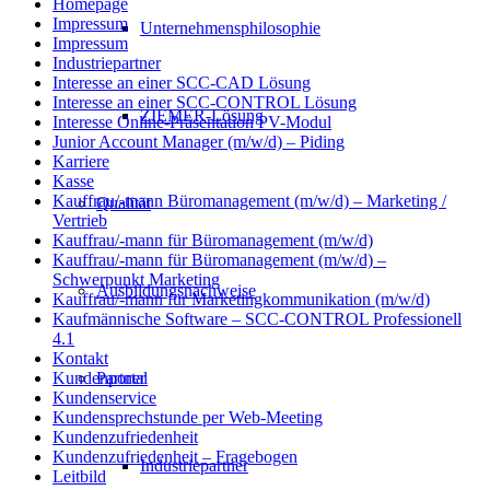
Homepage
Impressum
Unternehmensphilosophie
Impressum
Industriepartner
Interesse an einer SCC-CAD Lösung
Interesse an einer SCC-CONTROL Lösung
ZIEMER-Lösung
Interesse Online-Präsentation PV-Modul
Junior Account Manager (m/w/d) – Piding
Karriere
Kasse
Kauffrau/-mann Büromanagement (m/w/d) – Marketing /
Qualität
Vertrieb
Kauffrau/-mann für Büromanagement (m/w/d)
Kauffrau/-mann für Büromanagement (m/w/d) –
Schwerpunkt Marketing
Ausbildungsnachweise
Kauffrau/-mann für Marketingkommunikation (m/w/d)
Kaufmännische Software – SCC-CONTROL Professionell
4.1
Kontakt
Partner
Kundenportal
Kundenservice
Kundensprechstunde per Web-Meeting
Kundenzufriedenheit
Kundenzufriedenheit – Fragebogen
Industriepartner
Leitbild