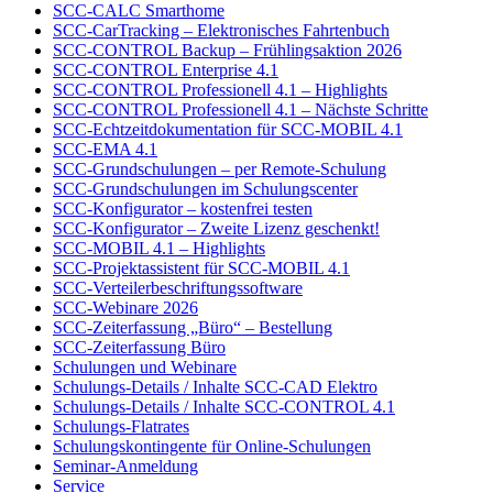
SCC-CALC Smarthome
SCC-CarTracking – Elektronisches Fahrtenbuch
SCC-CONTROL Backup – Frühlingsaktion 2026
SCC-CONTROL Enterprise 4.1
SCC-CONTROL Professionell 4.1 – Highlights
SCC-CONTROL Professionell 4.1 – Nächste Schritte
SCC-Echtzeitdokumentation für SCC-MOBIL 4.1
SCC-EMA 4.1
SCC-Grundschulungen – per Remote-Schulung
SCC-Grundschulungen im Schulungscenter
SCC-Konfigurator – kostenfrei testen
SCC-Konfigurator – Zweite Lizenz geschenkt!
SCC-MOBIL 4.1 – Highlights
SCC-Projektassistent für SCC-MOBIL 4.1
SCC-Verteilerbeschriftungssoftware
SCC-Webinare 2026
SCC-Zeiterfassung „Büro“ – Bestellung
SCC-Zeiterfassung Büro
Schulungen und Webinare
Schulungs-Details / Inhalte SCC-CAD Elektro
Schulungs-Details / Inhalte SCC-CONTROL 4.1
Schulungs-Flatrates
Schulungskontingente für Online-Schulungen
Seminar-Anmeldung
Service