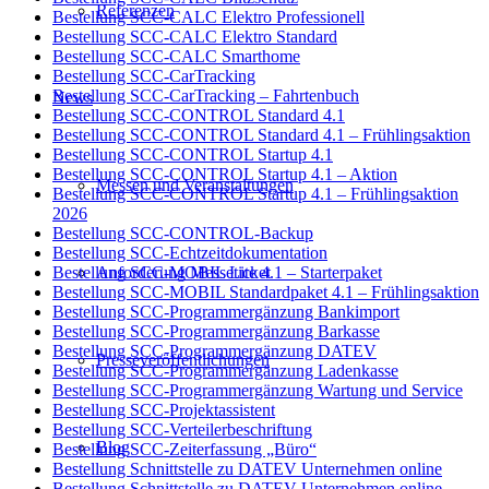
Referenzen
Bestellung SCC-CALC Elektro Professionell
Bestellung SCC-CALC Elektro Standard
Bestellung SCC-CALC Smarthome
Bestellung SCC-CarTracking
Bestellung SCC-CarTracking – Fahrtenbuch
News
Bestellung SCC-CONTROL Standard 4.1
Bestellung SCC-CONTROL Standard 4.1 – Frühlingsaktion
Bestellung SCC-CONTROL Startup 4.1
Bestellung SCC-CONTROL Startup 4.1 – Aktion
Messen und Veranstaltungen
Bestellung SCC-CONTROL Startup 4.1 – Frühlingsaktion
2026
Bestellung SCC-CONTROL-Backup
Bestellung SCC-Echtzeitdokumentation
Anforderung Messeticket
Bestellung SCC-MOBIL Lite 4.1 – Starterpaket
Bestellung SCC-MOBIL Standardpaket 4.1 – Frühlingsaktion
Bestellung SCC-Programmergänzung Bankimport
Bestellung SCC-Programmergänzung Barkasse
Bestellung SCC-Programmergänzung DATEV
Presseveröffentlichungen
Bestellung SCC-Programmergänzung Ladenkasse
Bestellung SCC-Programmergänzung Wartung und Service
Bestellung SCC-Projektassistent
Bestellung SCC-Verteilerbeschriftung
Blog
Bestellung SCC-Zeiterfassung „Büro“
Bestellung Schnittstelle zu DATEV Unternehmen online
Bestellung Schnittstelle zu DATEV Unternehmen online –