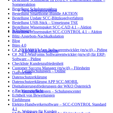
Sommeraktion
Bestellung Schulungsvideos
Newsletterabmeldung
Bestellung Smarthome-Bundle AKTION
Bestellung Update SCC-Blitzkugelverfahren
Bestellung USB-Stick – Umsetzung TSE
Bestellung Wissenspaket SCC-CAD 4.1 – Aktion
Schulungen
Bestellung Wissenspaket SCC-CONTROL 4.1 – Aktion
Blitz-Angebots-Nachkalkulation
Blog
Büro 4.0
C# .NET-MAUI-App Softwareentwickler (m/w/d) – Piding
ZIEMER E-Akademie
C# .NET-WinForms Softwareentwickler (m/w/d) für ERP-
Software – Piding
Checkliste Kundenzufriedenheit
Customer Success Manager (m/w/d) – Flörsheim
Grundschulungen – Online
Datenschutz
Datenschutzerklärung
Datenschutzerklärung APP SCC-MOBIL
Digitalisierungsförderungen der WKO Österreich
e-Rechnungspflicht
Grundschulungen – Schulungscenter
Echtheit von Bewertungen
Einführung
Elektro-Handwerkersoftware – SCC-CONTROL Standard
4.1
Webinare für Kunden