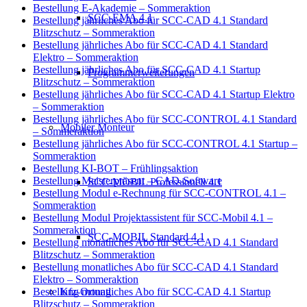
Bestellung E-Akademie – Sommeraktion
SCC-EMA 4.1
Bestellung jährliches Abo für SCC-CAD 4.1 Standard
Blitzschutz – Sommeraktion
Bestellung jährliches Abo für SCC-CAD 4.1 Standard
Elektro – Sommeraktion
Bestellung jährliches Abo für SCC-CAD 4.1 Startup
Programmerweiterungen
Blitzschutz – Sommeraktion
Bestellung jährliches Abo für SCC-CAD 4.1 Startup Elektro
– Sommeraktion
Bestellung jährliches Abo für SCC-CONTROL 4.1 Standard
Mobiler Monteur
– Sommeraktion
Bestellung jährliches Abo für SCC-CONTROL 4.1 Startup –
Sommeraktion
Bestellung KI-BOT – Frühlingsaktion
Bestellung Meisterpräsent – CAD-Software
SCC-MOBIL Professionell 4.1
Bestellung Modul e-Rechnung für SCC-CONTROL 4.1 –
Sommeraktion
Bestellung Modul Projektassistent für SCC-Mobil 4.1 –
Sommeraktion
SCC-MOBIL Standard 4.1
Bestellung monatliches Abo für SCC-CAD 4.1 Standard
Blitzschutz – Sommeraktion
Bestellung monatliches Abo für SCC-CAD 4.1 Standard
Elektro – Sommeraktion
Kfz-Ortung
Bestellung monatliches Abo für SCC-CAD 4.1 Startup
Blitzschutz – Sommeraktion