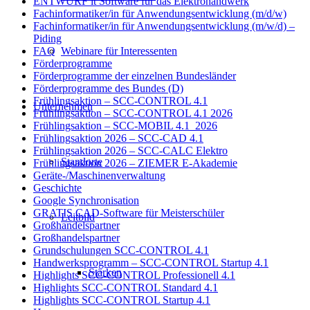
ENTWURF it Software für das Elektrohandwerk
Fachinformatiker/in für Anwendungsentwicklung (m/d/w)
Fachinformatiker/in für Anwendungsentwicklung (m/w/d) –
Piding
Webinare für Interessenten
FAQ
Förderprogramme
Förderprogramme der einzelnen Bundesländer
Förderprogramme des Bundes (D)
Frühlingsaktion – SCC-CONTROL 4.1
Unternehmen
Frühlingsaktion – SCC-CONTROL 4.1 2026
Frühlingsaktion – SCC-MOBIL 4.1_2026
Frühlingsaktion 2026 – SCC-CAD 4.1
Frühlingsaktion 2026 – SCC-CALC Elektro
Standorte
Frühlingsaktion 2026 – ZIEMER E-Akademie
Geräte-/Maschinenverwaltung
Geschichte
Google Synchronisation
GRATIS CAD-Software für Meisterschüler
Leitbild
Großhandelspartner
Großhandelspartner
Grundschulungen SCC-CONTROL 4.1
Handwerksprogramm – SCC-CONTROL Startup 4.1
Stärken
Highlights SCC-CONTROL Professionell 4.1
Highlights SCC-CONTROL Standard 4.1
Highlights SCC-CONTROL Startup 4.1