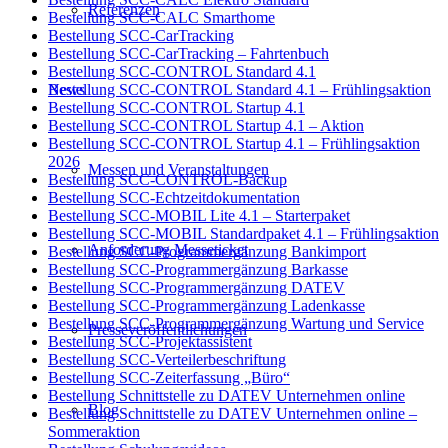
Referenzen
Bestellung SCC-CALC Smarthome
Bestellung SCC-CarTracking
Bestellung SCC-CarTracking – Fahrtenbuch
Bestellung SCC-CONTROL Standard 4.1
News
Bestellung SCC-CONTROL Standard 4.1 – Frühlingsaktion
Bestellung SCC-CONTROL Startup 4.1
Bestellung SCC-CONTROL Startup 4.1 – Aktion
Bestellung SCC-CONTROL Startup 4.1 – Frühlingsaktion
2026
Messen und Veranstaltungen
Bestellung SCC-CONTROL-Backup
Bestellung SCC-Echtzeitdokumentation
Bestellung SCC-MOBIL Lite 4.1 – Starterpaket
Bestellung SCC-MOBIL Standardpaket 4.1 – Frühlingsaktion
Anforderung Messeticket
Bestellung SCC-Programmergänzung Bankimport
Bestellung SCC-Programmergänzung Barkasse
Bestellung SCC-Programmergänzung DATEV
Bestellung SCC-Programmergänzung Ladenkasse
Bestellung SCC-Programmergänzung Wartung und Service
Presseveröffentlichungen
Bestellung SCC-Projektassistent
Bestellung SCC-Verteilerbeschriftung
Bestellung SCC-Zeiterfassung „Büro“
Bestellung Schnittstelle zu DATEV Unternehmen online
Blog
Bestellung Schnittstelle zu DATEV Unternehmen online –
Sommeraktion