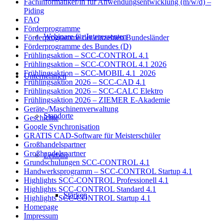
Fachinformatiker/in für Anwendungsentwicklung (m/w/d) –
Piding
FAQ
Förderprogramme
Webinare für Interessenten
Förderprogramme der einzelnen Bundesländer
Förderprogramme des Bundes (D)
Frühlingsaktion – SCC-CONTROL 4.1
Frühlingsaktion – SCC-CONTROL 4.1 2026
Frühlingsaktion – SCC-MOBIL 4.1_2026
Unternehmen
Frühlingsaktion 2026 – SCC-CAD 4.1
Frühlingsaktion 2026 – SCC-CALC Elektro
Frühlingsaktion 2026 – ZIEMER E-Akademie
Geräte-/Maschinenverwaltung
Standorte
Geschichte
Google Synchronisation
GRATIS CAD-Software für Meisterschüler
Großhandelspartner
Großhandelspartner
Leitbild
Grundschulungen SCC-CONTROL 4.1
Handwerksprogramm – SCC-CONTROL Startup 4.1
Highlights SCC-CONTROL Professionell 4.1
Highlights SCC-CONTROL Standard 4.1
Stärken
Highlights SCC-CONTROL Startup 4.1
Homepage
Impressum