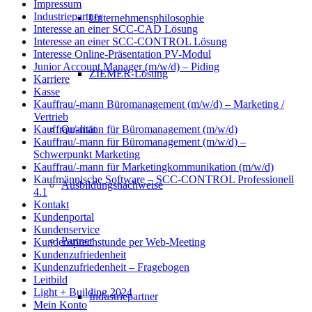
Impressum
Industriepartner
Unternehmensphilosophie
Interesse an einer SCC-CAD Lösung
Interesse an einer SCC-CONTROL Lösung
Interesse Online-Präsentation PV-Modul
Junior Account Manager (m/w/d) – Piding
ZIEMER-Lösung
Karriere
Kasse
Kauffrau/-mann Büromanagement (m/w/d) – Marketing /
Vertrieb
Qualität
Kauffrau/-mann für Büromanagement (m/w/d)
Kauffrau/-mann für Büromanagement (m/w/d) –
Schwerpunkt Marketing
Kauffrau/-mann für Marketingkommunikation (m/w/d)
Kaufmännische Software – SCC-CONTROL Professionell
Ausbildungsnachweise
4.1
Kontakt
Kundenportal
Kundenservice
Partner
Kundensprechstunde per Web-Meeting
Kundenzufriedenheit
Kundenzufriedenheit – Fragebogen
Leitbild
Light + Building 2024
Industriepartner
Mein Konto