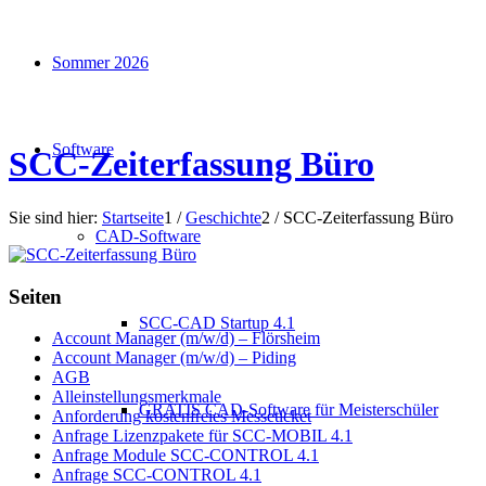
Sommer 2026
Software
SCC-Zeiterfassung Büro
Sie sind hier:
Startseite
1
/
Geschichte
2
/
SCC-Zeiterfassung Büro
CAD-Software
Seiten
SCC-CAD Startup 4.1
Account Manager (m/w/d) – Flörsheim
Account Manager (m/w/d) – Piding
AGB
Alleinstellungsmerkmale
GRATIS CAD-Software für Meisterschüler
Anforderung kostenfreies Messeticket
Anfrage Lizenzpakete für SCC-MOBIL 4.1
Anfrage Module SCC-CONTROL 4.1
Anfrage SCC-CONTROL 4.1