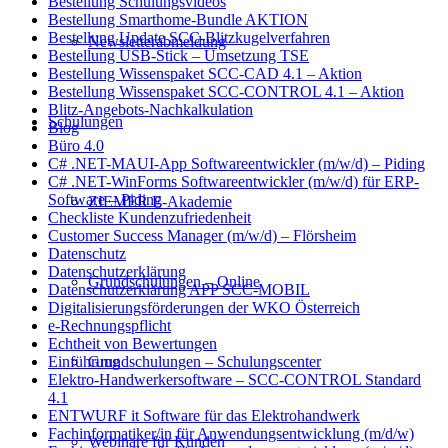
Bestellung Schulungsvideos
Bestellung Smarthome-Bundle AKTION
Bestellung Update SCC-Blitzkugelverfahren
Newsletterabmeldung
Bestellung USB-Stick – Umsetzung TSE
Bestellung Wissenspaket SCC-CAD 4.1 – Aktion
Bestellung Wissenspaket SCC-CONTROL 4.1 – Aktion
Blitz-Angebots-Nachkalkulation
Schulungen
Blog
Büro 4.0
C# .NET-MAUI-App Softwareentwickler (m/w/d) – Piding
C# .NET-WinForms Softwareentwickler (m/w/d) für ERP-
Software – Piding
ZIEMER E-Akademie
Checkliste Kundenzufriedenheit
Customer Success Manager (m/w/d) – Flörsheim
Datenschutz
Datenschutzerklärung
Grundschulungen – Online
Datenschutzerklärung APP SCC-MOBIL
Digitalisierungsförderungen der WKO Österreich
e-Rechnungspflicht
Echtheit von Bewertungen
Grundschulungen – Schulungscenter
Einführung
Elektro-Handwerkersoftware – SCC-CONTROL Standard
4.1
ENTWURF it Software für das Elektrohandwerk
Fachinformatiker/in für Anwendungsentwicklung (m/d/w)
Webinare für Kunden