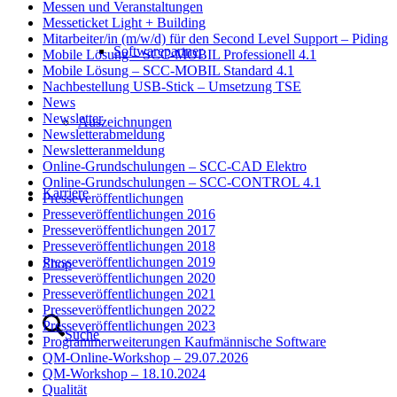
Messen und Veranstaltungen
Messeticket Light + Building
Mitarbeiter/in (m/w/d) für den Second Level Support – Piding
Softwarepartner
Mobile Lösung – SCC-MOBIL Professionell 4.1
Mobile Lösung – SCC-MOBIL Standard 4.1
Nachbestellung USB-Stick – Umsetzung TSE
News
Newsletter
Auszeichnungen
Newsletterabmeldung
Newsletteranmeldung
Online-Grundschulungen – SCC-CAD Elektro
Online-Grundschulungen – SCC-CONTROL 4.1
Karriere
Presseveröffentlichungen
Presseveröffentlichungen 2016
Presseveröffentlichungen 2017
Presseveröffentlichungen 2018
Presseveröffentlichungen 2019
Shop
Presseveröffentlichungen 2020
Presseveröffentlichungen 2021
Presseveröffentlichungen 2022
Presseveröffentlichungen 2023
Suche
Programmerweiterungen Kaufmännische Software
QM-Online-Workshop – 29.07.2026
QM-Workshop – 18.10.2024
Qualität