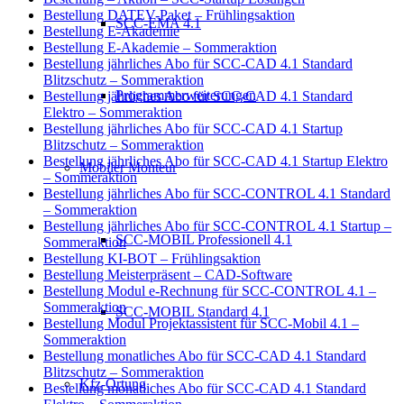
Bestellung DATEV-Paket – Frühlingsaktion
SCC-EMA 4.1
Bestellung E-Akademie
Bestellung E-Akademie – Sommeraktion
Bestellung jährliches Abo für SCC-CAD 4.1 Standard
Blitzschutz – Sommeraktion
Programmerweiterungen
Bestellung jährliches Abo für SCC-CAD 4.1 Standard
Elektro – Sommeraktion
Bestellung jährliches Abo für SCC-CAD 4.1 Startup
Blitzschutz – Sommeraktion
Bestellung jährliches Abo für SCC-CAD 4.1 Startup Elektro
Mobiler Monteur
– Sommeraktion
Bestellung jährliches Abo für SCC-CONTROL 4.1 Standard
– Sommeraktion
Bestellung jährliches Abo für SCC-CONTROL 4.1 Startup –
SCC-MOBIL Professionell 4.1
Sommeraktion
Bestellung KI-BOT – Frühlingsaktion
Bestellung Meisterpräsent – CAD-Software
Bestellung Modul e-Rechnung für SCC-CONTROL 4.1 –
Sommeraktion
SCC-MOBIL Standard 4.1
Bestellung Modul Projektassistent für SCC-Mobil 4.1 –
Sommeraktion
Bestellung monatliches Abo für SCC-CAD 4.1 Standard
Blitzschutz – Sommeraktion
Kfz-Ortung
Bestellung monatliches Abo für SCC-CAD 4.1 Standard