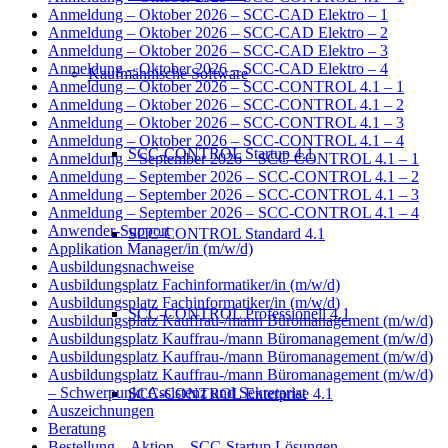
Anmeldung – Oktober 2026 – SCC-CAD Elektro – 1
Anmeldung – Oktober 2026 – SCC-CAD Elektro – 2
Anmeldung – Oktober 2026 – SCC-CAD Elektro – 3
Anmeldung – Oktober 2026 – SCC-CAD Elektro – 4
Kaufmännische Software
Anmeldung – Oktober 2026 – SCC-CONTROL 4.1 – 1
Anmeldung – Oktober 2026 – SCC-CONTROL 4.1 – 2
Anmeldung – Oktober 2026 – SCC-CONTROL 4.1 – 3
Anmeldung – Oktober 2026 – SCC-CONTROL 4.1 – 4
SCC-CONTROL Startup 4.1
Anmeldung – September 2026 – SCC-CONTROL 4.1 – 1
Anmeldung – September 2026 – SCC-CONTROL 4.1 – 2
Anmeldung – September 2026 – SCC-CONTROL 4.1 – 3
Anmeldung – September 2026 – SCC-CONTROL 4.1 – 4
Anwender-Support
SCC-CONTROL Standard 4.1
Applikation Manager/in (m/w/d)
Ausbildungsnachweise
Ausbildungsplatz Fachinformatiker/in (m/w/d)
Ausbildungsplatz Fachinformatiker/in (m/w/d)
SCC-CONTROL Professionell 4.1
Ausbildungsplatz Kauffrau-/mann Büromanagement (m/w/d)
Ausbildungsplatz Kauffrau-/mann Büromanagement (m/w/d)
Ausbildungsplatz Kauffrau-/mann Büromanagement (m/w/d)
Ausbildungsplatz Kauffrau-/mann Büromanagement (m/w/d)
– Schwerpunkt Assistenz und Sekretariat
SCC-CONTROL Enterprise 4.1
Auszeichnungen
Beratung
Bestellung – Aktion – SCC-Startup Lösungen