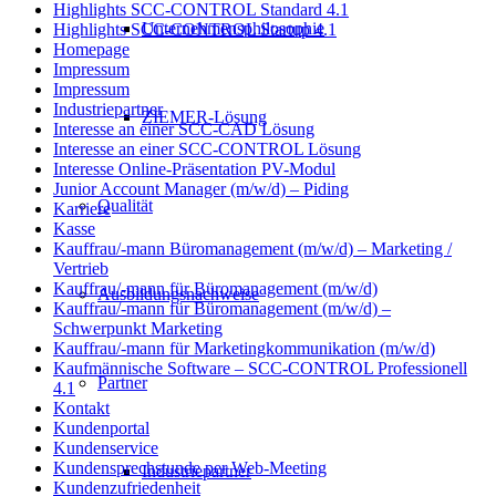
Highlights SCC-CONTROL Standard 4.1
Unternehmensphilosophie
Highlights SCC-CONTROL Startup 4.1
Homepage
Impressum
Impressum
Industriepartner
ZIEMER-Lösung
Interesse an einer SCC-CAD Lösung
Interesse an einer SCC-CONTROL Lösung
Interesse Online-Präsentation PV-Modul
Junior Account Manager (m/w/d) – Piding
Qualität
Karriere
Kasse
Kauffrau/-mann Büromanagement (m/w/d) – Marketing /
Vertrieb
Kauffrau/-mann für Büromanagement (m/w/d)
Ausbildungsnachweise
Kauffrau/-mann für Büromanagement (m/w/d) –
Schwerpunkt Marketing
Kauffrau/-mann für Marketingkommunikation (m/w/d)
Kaufmännische Software – SCC-CONTROL Professionell
Partner
4.1
Kontakt
Kundenportal
Kundenservice
Kundensprechstunde per Web-Meeting
Industriepartner
Kundenzufriedenheit