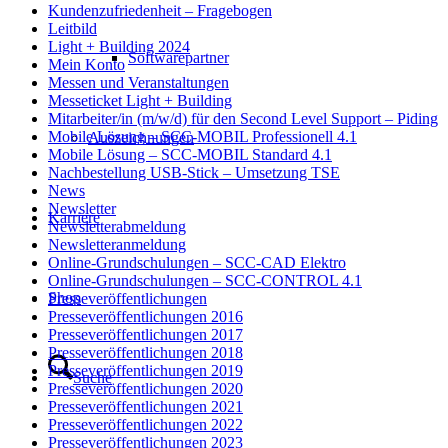
Kundenzufriedenheit – Fragebogen
Leitbild
Light + Building 2024
Softwarepartner
Mein Konto
Messen und Veranstaltungen
Messeticket Light + Building
Mitarbeiter/in (m/w/d) für den Second Level Support – Piding
Mobile Lösung – SCC-MOBIL Professionell 4.1
Auszeichnungen
Mobile Lösung – SCC-MOBIL Standard 4.1
Nachbestellung USB-Stick – Umsetzung TSE
News
Newsletter
Karriere
Newsletterabmeldung
Newsletteranmeldung
Online-Grundschulungen – SCC-CAD Elektro
Online-Grundschulungen – SCC-CONTROL 4.1
Shop
Presseveröffentlichungen
Presseveröffentlichungen 2016
Presseveröffentlichungen 2017
Presseveröffentlichungen 2018
Presseveröffentlichungen 2019
Suche
Presseveröffentlichungen 2020
Presseveröffentlichungen 2021
Presseveröffentlichungen 2022
Presseveröffentlichungen 2023