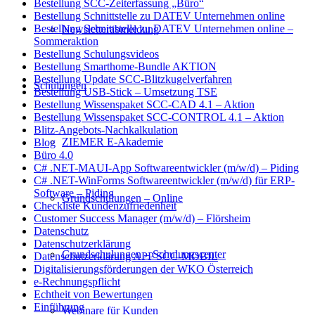
Bestellung SCC-Zeiterfassung „Büro“
Bestellung Schnittstelle zu DATEV Unternehmen online
Bestellung Schnittstelle zu DATEV Unternehmen online –
Newsletterabmeldung
Sommeraktion
Bestellung Schulungsvideos
Bestellung Smarthome-Bundle AKTION
Bestellung Update SCC-Blitzkugelverfahren
Schulungen
Bestellung USB-Stick – Umsetzung TSE
Bestellung Wissenspaket SCC-CAD 4.1 – Aktion
Bestellung Wissenspaket SCC-CONTROL 4.1 – Aktion
Blitz-Angebots-Nachkalkulation
ZIEMER E-Akademie
Blog
Büro 4.0
C# .NET-MAUI-App Softwareentwickler (m/w/d) – Piding
C# .NET-WinForms Softwareentwickler (m/w/d) für ERP-
Software – Piding
Grundschulungen – Online
Checkliste Kundenzufriedenheit
Customer Success Manager (m/w/d) – Flörsheim
Datenschutz
Datenschutzerklärung
Grundschulungen – Schulungscenter
Datenschutzerklärung APP SCC-MOBIL
Digitalisierungsförderungen der WKO Österreich
e-Rechnungspflicht
Echtheit von Bewertungen
Einführung
Webinare für Kunden