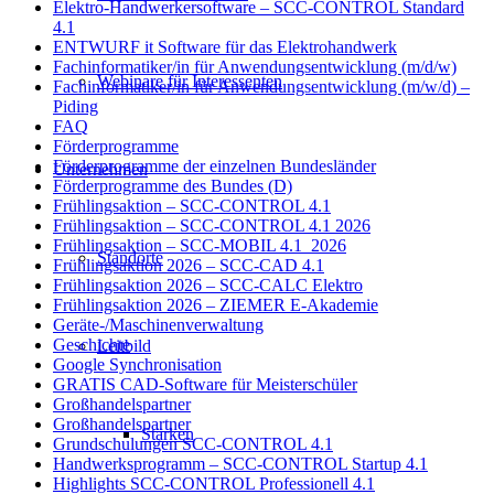
Elektro-Handwerkersoftware – SCC-CONTROL Standard
4.1
ENTWURF it Software für das Elektrohandwerk
Fachinformatiker/in für Anwendungsentwicklung (m/d/w)
Webinare für Interessenten
Fachinformatiker/in für Anwendungsentwicklung (m/w/d) –
Piding
FAQ
Förderprogramme
Förderprogramme der einzelnen Bundesländer
Unternehmen
Förderprogramme des Bundes (D)
Frühlingsaktion – SCC-CONTROL 4.1
Frühlingsaktion – SCC-CONTROL 4.1 2026
Frühlingsaktion – SCC-MOBIL 4.1_2026
Standorte
Frühlingsaktion 2026 – SCC-CAD 4.1
Frühlingsaktion 2026 – SCC-CALC Elektro
Frühlingsaktion 2026 – ZIEMER E-Akademie
Geräte-/Maschinenverwaltung
Geschichte
Leitbild
Google Synchronisation
GRATIS CAD-Software für Meisterschüler
Großhandelspartner
Großhandelspartner
Stärken
Grundschulungen SCC-CONTROL 4.1
Handwerksprogramm – SCC-CONTROL Startup 4.1
Highlights SCC-CONTROL Professionell 4.1