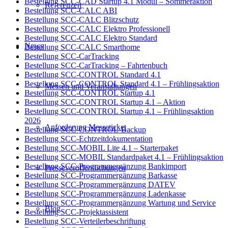
Bestellung SCC-CAD Startup 4.1 Modul – Sommeraktion
Referenzen
Bestellung SCC-CALC ABI
Bestellung SCC-CALC Blitzschutz
Bestellung SCC-CALC Elektro Professionell
Bestellung SCC-CALC Elektro Standard
News
Bestellung SCC-CALC Smarthome
Bestellung SCC-CarTracking
Bestellung SCC-CarTracking – Fahrtenbuch
Bestellung SCC-CONTROL Standard 4.1
Bestellung SCC-CONTROL Standard 4.1 – Frühlingsaktion
Messen und Veranstaltungen
Bestellung SCC-CONTROL Startup 4.1
Bestellung SCC-CONTROL Startup 4.1 – Aktion
Bestellung SCC-CONTROL Startup 4.1 – Frühlingsaktion
2026
Anforderung Messeticket
Bestellung SCC-CONTROL-Backup
Bestellung SCC-Echtzeitdokumentation
Bestellung SCC-MOBIL Lite 4.1 – Starterpaket
Bestellung SCC-MOBIL Standardpaket 4.1 – Frühlingsaktion
Bestellung SCC-Programmergänzung Bankimport
Presseveröffentlichungen
Bestellung SCC-Programmergänzung Barkasse
Bestellung SCC-Programmergänzung DATEV
Bestellung SCC-Programmergänzung Ladenkasse
Bestellung SCC-Programmergänzung Wartung und Service
Blog
Bestellung SCC-Projektassistent
Bestellung SCC-Verteilerbeschriftung