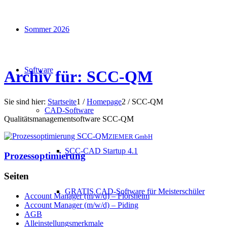
Sommer 2026
Software
Archiv für: SCC-QM
Sie sind hier:
Startseite
1
/
Homepage
2
/
SCC-QM
CAD-Software
Qualitätsmanagementsoftware SCC-QM
ZIEMER GmbH
SCC-CAD Startup 4.1
Prozessoptimierung
Seiten
GRATIS CAD-Software für Meisterschüler
Account Manager (m/w/d) – Flörsheim
Account Manager (m/w/d) – Piding
AGB
Alleinstellungsmerkmale