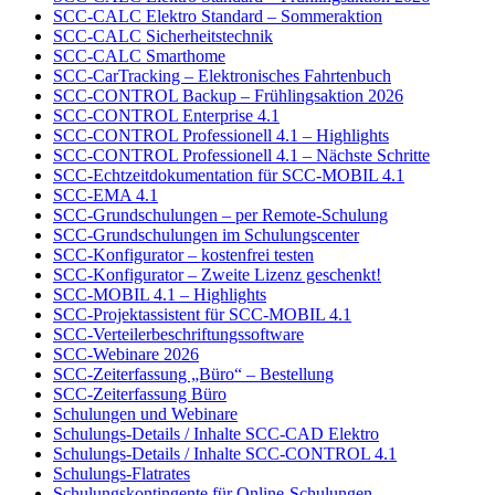
SCC-CALC Elektro Standard – Sommeraktion
SCC-CALC Sicherheitstechnik
SCC-CALC Smarthome
SCC-CarTracking – Elektronisches Fahrtenbuch
SCC-CONTROL Backup – Frühlingsaktion 2026
SCC-CONTROL Enterprise 4.1
SCC-CONTROL Professionell 4.1 – Highlights
SCC-CONTROL Professionell 4.1 – Nächste Schritte
SCC-Echtzeitdokumentation für SCC-MOBIL 4.1
SCC-EMA 4.1
SCC-Grundschulungen – per Remote-Schulung
SCC-Grundschulungen im Schulungscenter
SCC-Konfigurator – kostenfrei testen
SCC-Konfigurator – Zweite Lizenz geschenkt!
SCC-MOBIL 4.1 – Highlights
SCC-Projektassistent für SCC-MOBIL 4.1
SCC-Verteilerbeschriftungssoftware
SCC-Webinare 2026
SCC-Zeiterfassung „Büro“ – Bestellung
SCC-Zeiterfassung Büro
Schulungen und Webinare
Schulungs-Details / Inhalte SCC-CAD Elektro
Schulungs-Details / Inhalte SCC-CONTROL 4.1
Schulungs-Flatrates
Schulungskontingente für Online-Schulungen