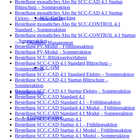
Bestellung monatliches Abo für SCC-CAD 4.1 Startup
Blitzschutz – Sommeraktion
Bestellung monatliches Abo für SCC-CAD 4.1 Startup
SCC-CarTracking
Elektro – Sommeraktion
Bestellung monatliches Abo für SCC-CONTROL 4.1
Standard – Sommeraktion
Bestellung monatliches Abo für SCC-CONTROL 4.1 Startup
– Sommeraktion
Qualitäts- Management
Bestellung PV-Modul – Frühlingsaktion
Bestellung PV-Modul – Sommeraktion
Bestellung SCC-Blitzkugelverfahren
Bestellung SCC-CAD 4.1 Standard Blitzschutz –
SCC-QM
Sommeraktion
Bestellung SCC-CAD 4.1 Standard Elektro – Sommeraktion
Bestellung SCC-CAD 4.1 Startup Blitzschutz –
Sommeraktion
Bestellung SCC-CAD 4.1 Startup Elektro – Sommeraktion
Wissenswertes
Bestellung SCC-CAD Standard 4.1
Bestellung SCC-CAD Standard 4.1 – Frühlingsaktion
Bestellung SCC-CAD Standard 4.1 Modul – Frühlingsaktion
Bestellung SCC-CAD Standard 4.1 Modul – Sommeraktion
Förderprogramme
Bestellung SCC-CAD Startup 4.1
Bestellung SCC-CAD Startup 4.1 – Frühlingsaktion
Bestellung SCC-CAD Startup 4.1 Modul – Frühlingsaktion
Bestellung SCC-CAD Startup 4.1 Modul – Sommeraktion