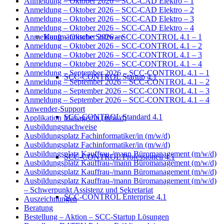
Anmeldung – Oktober 2026 – SCC-CAD Elektro – 1
Anmeldung – Oktober 2026 – SCC-CAD Elektro – 2
Anmeldung – Oktober 2026 – SCC-CAD Elektro – 3
Anmeldung – Oktober 2026 – SCC-CAD Elektro – 4
Kaufmännische Software
Anmeldung – Oktober 2026 – SCC-CONTROL 4.1 – 1
Anmeldung – Oktober 2026 – SCC-CONTROL 4.1 – 2
Anmeldung – Oktober 2026 – SCC-CONTROL 4.1 – 3
Anmeldung – Oktober 2026 – SCC-CONTROL 4.1 – 4
Anmeldung – September 2026 – SCC-CONTROL 4.1 – 1
SCC-CONTROL Startup 4.1
Anmeldung – September 2026 – SCC-CONTROL 4.1 – 2
Anmeldung – September 2026 – SCC-CONTROL 4.1 – 3
Anmeldung – September 2026 – SCC-CONTROL 4.1 – 4
Anwender-Support
SCC-CONTROL Standard 4.1
Applikation Manager/in (m/w/d)
Ausbildungsnachweise
Ausbildungsplatz Fachinformatiker/in (m/w/d)
Ausbildungsplatz Fachinformatiker/in (m/w/d)
Ausbildungsplatz Kauffrau-/mann Büromanagement (m/w/d)
SCC-CONTROL Professionell 4.1
Ausbildungsplatz Kauffrau-/mann Büromanagement (m/w/d)
Ausbildungsplatz Kauffrau-/mann Büromanagement (m/w/d)
Ausbildungsplatz Kauffrau-/mann Büromanagement (m/w/d)
– Schwerpunkt Assistenz und Sekretariat
SCC-CONTROL Enterprise 4.1
Auszeichnungen
Beratung
Bestellung – Aktion – SCC-Startup Lösungen