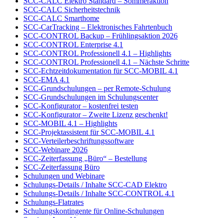
SCC-CALC Elektro Standard – Sommeraktion
SCC-CALC Sicherheitstechnik
SCC-CALC Smarthome
SCC-CarTracking – Elektronisches Fahrtenbuch
SCC-CONTROL Backup – Frühlingsaktion 2026
SCC-CONTROL Enterprise 4.1
SCC-CONTROL Professionell 4.1 – Highlights
SCC-CONTROL Professionell 4.1 – Nächste Schritte
SCC-Echtzeitdokumentation für SCC-MOBIL 4.1
SCC-EMA 4.1
SCC-Grundschulungen – per Remote-Schulung
SCC-Grundschulungen im Schulungscenter
SCC-Konfigurator – kostenfrei testen
SCC-Konfigurator – Zweite Lizenz geschenkt!
SCC-MOBIL 4.1 – Highlights
SCC-Projektassistent für SCC-MOBIL 4.1
SCC-Verteilerbeschriftungssoftware
SCC-Webinare 2026
SCC-Zeiterfassung „Büro“ – Bestellung
SCC-Zeiterfassung Büro
Schulungen und Webinare
Schulungs-Details / Inhalte SCC-CAD Elektro
Schulungs-Details / Inhalte SCC-CONTROL 4.1
Schulungs-Flatrates
Schulungskontingente für Online-Schulungen