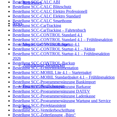
Bestellung SCC-CALC ABI
Referenzen
Bestellung SCC-CALC Blitzschutz
Bestellung SCC-CALC Elektro Professionell
Bestellung SCC-CALC Elektro Standard
Bestellung SCC-CALC Smarthome
News
Bestellung SCC-CarTracking
Bestellung SCC-CarTracking – Fahrtenbuch
Bestellung SCC-CONTROL Standard 4.1
Bestellung SCC-CONTROL Standard 4.1 – Frühlingsaktion
Messen und Veranstaltungen
Bestellung SCC-CONTROL Startup 4.1
Bestellung SCC-CONTROL Startup 4.1 – Aktion
Bestellung SCC-CONTROL Startup 4.1 – Frühlingsaktion
2026
Bestellung SCC-CONTROL-Backup
Anforderung Messeticket
Bestellung SCC-Echtzeitdokumentation
Bestellung SCC-MOBIL Lite 4.1 – Starterpaket
Bestellung SCC-MOBIL Standardpaket 4.1 – Frühlingsaktion
Bestellung SCC-Programmergänzung Bankimport
Presseveröffentlichungen
Bestellung SCC-Programmergänzung Barkasse
Bestellung SCC-Programmergänzung DATEV
Bestellung SCC-Programmergänzung Ladenkasse
Bestellung SCC-Programmergänzung Wartung und Service
Bestellung SCC-Projektassistent
Blog
Bestellung SCC-Verteilerbeschriftung
Bestellung SCC-Zeiterfassung „Büro“