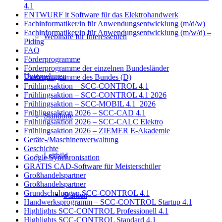
4.1
ENTWURF it Software für das Elektrohandwerk
Fachinformatiker/in für Anwendungsentwicklung (m/d/w)
Fachinformatiker/in für Anwendungsentwicklung (m/w/d) –
Webinare für Interessenten
Piding
FAQ
Förderprogramme
Förderprogramme der einzelnen Bundesländer
Unternehmen
Förderprogramme des Bundes (D)
Frühlingsaktion – SCC-CONTROL 4.1
Frühlingsaktion – SCC-CONTROL 4.1 2026
Frühlingsaktion – SCC-MOBIL 4.1_2026
Frühlingsaktion 2026 – SCC-CAD 4.1
Standorte
Frühlingsaktion 2026 – SCC-CALC Elektro
Frühlingsaktion 2026 – ZIEMER E-Akademie
Geräte-/Maschinenverwaltung
Geschichte
Leitbild
Google Synchronisation
GRATIS CAD-Software für Meisterschüler
Großhandelspartner
Großhandelspartner
Grundschulungen SCC-CONTROL 4.1
Stärken
Handwerksprogramm – SCC-CONTROL Startup 4.1
Highlights SCC-CONTROL Professionell 4.1
Highlights SCC-CONTROL Standard 4.1