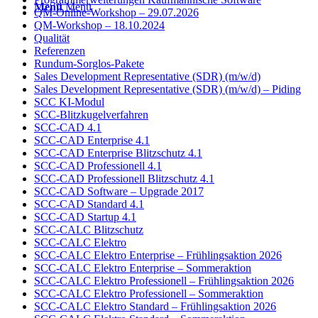
Menü
Menü
QM-Online-Workshop – 29.07.2026
QM-Workshop – 18.10.2024
Qualität
Referenzen
Rundum-Sorglos-Pakete
Sales Development Representative (SDR) (m/w/d)
Sales Development Representative (SDR) (m/w/d) – Piding
SCC KI-Modul
SCC-Blitzkugelverfahren
SCC-CAD 4.1
SCC-CAD Enterprise 4.1
SCC-CAD Enterprise Blitzschutz 4.1
SCC-CAD Professionell 4.1
SCC-CAD Professionell Blitzschutz 4.1
SCC-CAD Software – Upgrade 2017
SCC-CAD Standard 4.1
SCC-CAD Startup 4.1
SCC-CALC Blitzschutz
SCC-CALC Elektro
SCC-CALC Elektro Enterprise – Frühlingsaktion 2026
SCC-CALC Elektro Enterprise – Sommeraktion
SCC-CALC Elektro Professionell – Frühlingsaktion 2026
SCC-CALC Elektro Professionell – Sommeraktion
SCC-CALC Elektro Standard – Frühlingsaktion 2026