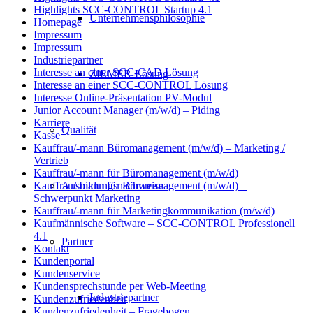
Highlights SCC-CONTROL Startup 4.1
Unternehmensphilosophie
Homepage
Impressum
Impressum
Industriepartner
Interesse an einer SCC-CAD Lösung
ZIEMER-Lösung
Interesse an einer SCC-CONTROL Lösung
Interesse Online-Präsentation PV-Modul
Junior Account Manager (m/w/d) – Piding
Karriere
Qualität
Kasse
Kauffrau/-mann Büromanagement (m/w/d) – Marketing /
Vertrieb
Kauffrau/-mann für Büromanagement (m/w/d)
Ausbildungsnachweise
Kauffrau/-mann für Büromanagement (m/w/d) –
Schwerpunkt Marketing
Kauffrau/-mann für Marketingkommunikation (m/w/d)
Kaufmännische Software – SCC-CONTROL Professionell
4.1
Partner
Kontakt
Kundenportal
Kundenservice
Kundensprechstunde per Web-Meeting
Industriepartner
Kundenzufriedenheit
Kundenzufriedenheit – Fragebogen