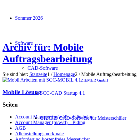
Sommer 2026
Software
Archiv für: Mobile
Auftragsbearbeitung
CAD-Software
Sie sind hier:
Startseite
1
/
Homepage
2
/
Mobile Auftragsbearbeitung
ZIEMER GmbH
Mobile Lösung
SCC-CAD Startup 4.1
Seiten
Account Manager (m/w/d) – Flörsheim
GRATIS CAD-Software für Meisterschüler
Account Manager (m/w/d) – Piding
AGB
Alleinstellungsmerkmale
Anforderung kostenfreies Messeticket