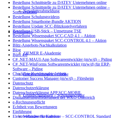
Bestellung Schnittstelle zu DATEV Unternehmen online
Bestellung Schnittstelle zu DATEV Unternehmen online –
Newsletterabmeldung
Sommeraktion
Bestellung Schulungsvideos
Bestellung Smarthome-Bundle AKTION
Bestellung Update SCC-Blitzkugelverfahren
Bestellung USB-Stick – Umsetzung TSE
Schulungen
Bestellung Wissenspaket SCC-CAD 4.1 – Aktion
Bestellung Wissenspaket SCC-CONTROL 4.1 – Aktion
Blitz-Angebots-Nachkalkulation
Blog
ZIEMER E-Akademie
Büro 4.0
C# .NET-MAUI-App Softwareentwickler (m/w/d) – Piding
C# .NET-WinForms Softwareentwickler (m/w/d) für ERP-
Software – Piding
Checkliste Kundenzufriedenheit
Grundschulungen – Online
Customer Success Manager (m/w/d) – Flörsheim
Datenschutz
Datenschutzerklärung
Datenschutzerklärung APP SCC-MOBIL
Grundschulungen – Schulungscenter
Digitalisierungsförderungen der WKO Österreich
e-Rechnungspflicht
Echtheit von Bewertungen
Einführung
Webinare für Kunden
Elektro-Handwerkersoftware – SCC-CONTROL Standard