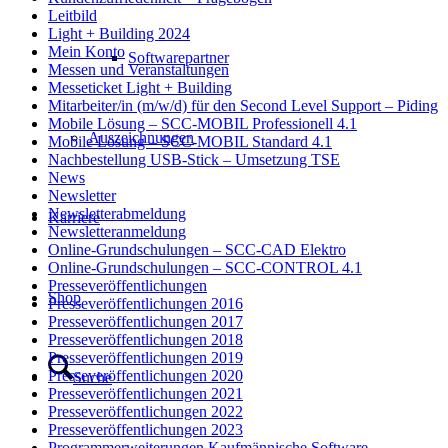
Leitbild
Light + Building 2024
Mein Konto
Softwarepartner
Messen und Veranstaltungen
Messeticket Light + Building
Mitarbeiter/in (m/w/d) für den Second Level Support – Piding
Mobile Lösung – SCC-MOBIL Professionell 4.1
Auszeichnungen
Mobile Lösung – SCC-MOBIL Standard 4.1
Nachbestellung USB-Stick – Umsetzung TSE
News
Newsletter
Newsletterabmeldung
Karriere
Newsletteranmeldung
Online-Grundschulungen – SCC-CAD Elektro
Online-Grundschulungen – SCC-CONTROL 4.1
Presseveröffentlichungen
Shop
Presseveröffentlichungen 2016
Presseveröffentlichungen 2017
Presseveröffentlichungen 2018
Presseveröffentlichungen 2019
Presseveröffentlichungen 2020
Suche
Presseveröffentlichungen 2021
Presseveröffentlichungen 2022
Presseveröffentlichungen 2023
Programmerweiterungen Kaufmännische Software