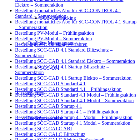
Elektro – Sommeraktion
Bestellung monatliches Abo für SCC-CONTROL 4.1
Standard – Sommeraktion
SCC-CarTracking
Bestellung monatliches Abo für SCC-CONTROL 4.1 Startup
– Sommeraktion
Bestellung PV-Modul – Frühlingsaktion
Bestellung PV-Modul – Sommeraktion
Qualitäts- Management
Bestellung SCC-Blitzkugelverfahren
Bestellung SCC-CAD 4.1 Standard Blitzschutz –
Sommeraktion
Bestellung SCC-CAD 4.1 Standard Elektro – Sommeraktion
Bestellung SCC-CAD 4.1 Startup Blitzschutz –
SCC-QM
Sommeraktion
Bestellung SCC-CAD 4.1 Startup Elektro – Sommeraktion
Bestellung SCC-CAD Standard 4.1
Bestellung SCC-CAD Standard 4.1 – Frühlingsaktion
Wissenswertes
Bestellung SCC-CAD Standard 4.1 Modul – Frühlingsaktion
Bestellung SCC-CAD Standard 4.1 Modul – Sommeraktion
Bestellung SCC-CAD Startup 4.1
Bestellung SCC-CAD Startup 4.1 – Frühlingsaktion
Bestellung SCC-CAD Startup 4.1 Modul – Frühlingsaktion
Förderprogramme
Bestellung SCC-CAD Startup 4.1 Modul – Sommeraktion
Bestellung SCC-CALC ABI
Bestellung SCC-CALC Blitzschutz
Bestellung SCC-CALC Elektro Professionell