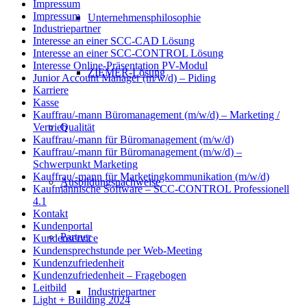
Impressum
Impressum
Unternehmensphilosophie
Industriepartner
Interesse an einer SCC-CAD Lösung
Interesse an einer SCC-CONTROL Lösung
Interesse Online-Präsentation PV-Modul
ZIEMER-Lösung
Junior Account Manager (m/w/d) – Piding
Karriere
Kasse
Kauffrau/-mann Büromanagement (m/w/d) – Marketing /
Qualität
Vertrieb
Kauffrau/-mann für Büromanagement (m/w/d)
Kauffrau/-mann für Büromanagement (m/w/d) –
Schwerpunkt Marketing
Kauffrau/-mann für Marketingkommunikation (m/w/d)
Ausbildungsnachweise
Kaufmännische Software – SCC-CONTROL Professionell
4.1
Kontakt
Kundenportal
Partner
Kundenservice
Kundensprechstunde per Web-Meeting
Kundenzufriedenheit
Kundenzufriedenheit – Fragebogen
Leitbild
Industriepartner
Light + Building 2024