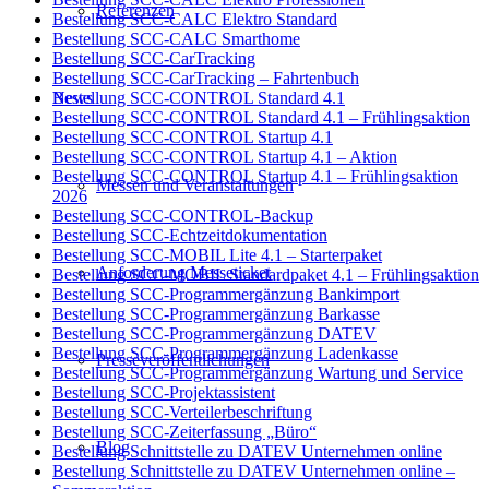
Referenzen
Bestellung SCC-CALC Elektro Standard
Bestellung SCC-CALC Smarthome
Bestellung SCC-CarTracking
Bestellung SCC-CarTracking – Fahrtenbuch
News
Bestellung SCC-CONTROL Standard 4.1
Bestellung SCC-CONTROL Standard 4.1 – Frühlingsaktion
Bestellung SCC-CONTROL Startup 4.1
Bestellung SCC-CONTROL Startup 4.1 – Aktion
Bestellung SCC-CONTROL Startup 4.1 – Frühlingsaktion
Messen und Veranstaltungen
2026
Bestellung SCC-CONTROL-Backup
Bestellung SCC-Echtzeitdokumentation
Bestellung SCC-MOBIL Lite 4.1 – Starterpaket
Anforderung Messeticket
Bestellung SCC-MOBIL Standardpaket 4.1 – Frühlingsaktion
Bestellung SCC-Programmergänzung Bankimport
Bestellung SCC-Programmergänzung Barkasse
Bestellung SCC-Programmergänzung DATEV
Bestellung SCC-Programmergänzung Ladenkasse
Presseveröffentlichungen
Bestellung SCC-Programmergänzung Wartung und Service
Bestellung SCC-Projektassistent
Bestellung SCC-Verteilerbeschriftung
Bestellung SCC-Zeiterfassung „Büro“
Blog
Bestellung Schnittstelle zu DATEV Unternehmen online
Bestellung Schnittstelle zu DATEV Unternehmen online –