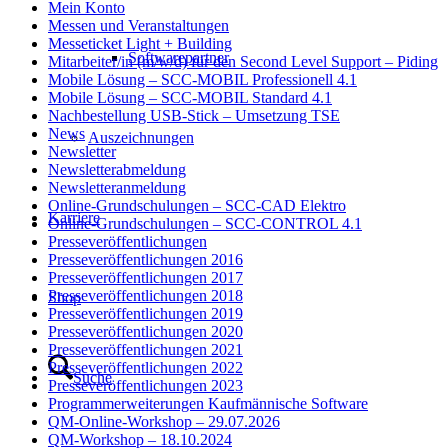
Mein Konto
Messen und Veranstaltungen
Messeticket Light + Building
Softwarepartner
Mitarbeiter/in (m/w/d) für den Second Level Support – Piding
Mobile Lösung – SCC-MOBIL Professionell 4.1
Mobile Lösung – SCC-MOBIL Standard 4.1
Nachbestellung USB-Stick – Umsetzung TSE
News
Auszeichnungen
Newsletter
Newsletterabmeldung
Newsletteranmeldung
Online-Grundschulungen – SCC-CAD Elektro
Karriere
Online-Grundschulungen – SCC-CONTROL 4.1
Presseveröffentlichungen
Presseveröffentlichungen 2016
Presseveröffentlichungen 2017
Presseveröffentlichungen 2018
Shop
Presseveröffentlichungen 2019
Presseveröffentlichungen 2020
Presseveröffentlichungen 2021
Presseveröffentlichungen 2022
Suche
Presseveröffentlichungen 2023
Programmerweiterungen Kaufmännische Software
QM-Online-Workshop – 29.07.2026
QM-Workshop – 18.10.2024