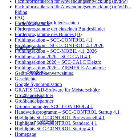
Fachinformatiker/in für Anwendungsentwicklung (m/d/w)
Fachinformatiker/in für Anwendungsentwicklung (m/w/d) –
Piding
FAQ
Webinare für Interessenten
Förderprogramme
Förderprogramme der einzelnen Bundesländer
Förderprogramme des Bundes (D)
Frühlingsaktion – SCC-CONTROL 4.1
Frühlingsaktion – SCC-CONTROL 4.1 2026
Unternehmen
Frühlingsaktion – SCC-MOBIL 4.1_2026
Frühlingsaktion 2026 – SCC-CAD 4.1
Frühlingsaktion 2026 – SCC-CALC Elektro
Frühlingsaktion 2026 – ZIEMER E-Akademie
Standorte
Geräte-/Maschinenverwaltung
Geschichte
Google Synchronisation
GRATIS CAD-Software für Meisterschüler
Großhandelspartner
Leitbild
Großhandelspartner
Grundschulungen SCC-CONTROL 4.1
Handwerksprogramm – SCC-CONTROL Startup 4.1
Highlights SCC-CONTROL Professionell 4.1
Stärken
Highlights SCC-CONTROL Standard 4.1
Highlights SCC-CONTROL Startup 4.1
Homepage