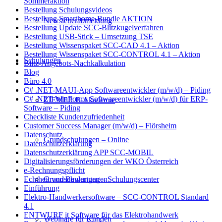
Sommeraktion
Bestellung Schulungsvideos
Bestellung Smarthome-Bundle AKTION
Newsletterabmeldung
Bestellung Update SCC-Blitzkugelverfahren
Bestellung USB-Stick – Umsetzung TSE
Bestellung Wissenspaket SCC-CAD 4.1 – Aktion
Bestellung Wissenspaket SCC-CONTROL 4.1 – Aktion
Schulungen
Blitz-Angebots-Nachkalkulation
Blog
Büro 4.0
C# .NET-MAUI-App Softwareentwickler (m/w/d) – Piding
C# .NET-WinForms Softwareentwickler (m/w/d) für ERP-
ZIEMER E-Akademie
Software – Piding
Checkliste Kundenzufriedenheit
Customer Success Manager (m/w/d) – Flörsheim
Datenschutz
Grundschulungen – Online
Datenschutzerklärung
Datenschutzerklärung APP SCC-MOBIL
Digitalisierungsförderungen der WKO Österreich
e-Rechnungspflicht
Grundschulungen – Schulungscenter
Echtheit von Bewertungen
Einführung
Elektro-Handwerkersoftware – SCC-CONTROL Standard
4.1
ENTWURF it Software für das Elektrohandwerk
Webinare für Kunden