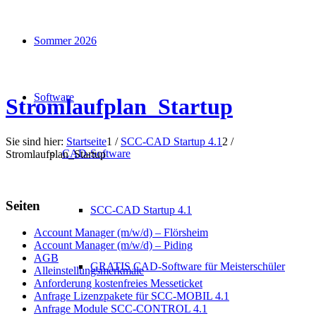
Sommer 2026
Software
Stromlaufplan_Startup
Sie sind hier:
Startseite
1
/
SCC-CAD Startup 4.1
2
/
CAD-Software
Stromlaufplan_Startup
Seiten
SCC-CAD Startup 4.1
Account Manager (m/w/d) – Flörsheim
Account Manager (m/w/d) – Piding
AGB
GRATIS CAD-Software für Meisterschüler
Alleinstellungsmerkmale
Anforderung kostenfreies Messeticket
Anfrage Lizenzpakete für SCC-MOBIL 4.1
Anfrage Module SCC-CONTROL 4.1