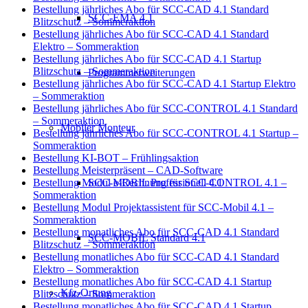
Bestellung jährliches Abo für SCC-CAD 4.1 Standard
SCC-EMA 4.1
Blitzschutz – Sommeraktion
Bestellung jährliches Abo für SCC-CAD 4.1 Standard
Elektro – Sommeraktion
Bestellung jährliches Abo für SCC-CAD 4.1 Startup
Blitzschutz – Sommeraktion
Programmerweiterungen
Bestellung jährliches Abo für SCC-CAD 4.1 Startup Elektro
– Sommeraktion
Bestellung jährliches Abo für SCC-CONTROL 4.1 Standard
– Sommeraktion
Mobiler Monteur
Bestellung jährliches Abo für SCC-CONTROL 4.1 Startup –
Sommeraktion
Bestellung KI-BOT – Frühlingsaktion
Bestellung Meisterpräsent – CAD-Software
SCC-MOBIL Professionell 4.1
Bestellung Modul e-Rechnung für SCC-CONTROL 4.1 –
Sommeraktion
Bestellung Modul Projektassistent für SCC-Mobil 4.1 –
Sommeraktion
Bestellung monatliches Abo für SCC-CAD 4.1 Standard
SCC-MOBIL Standard 4.1
Blitzschutz – Sommeraktion
Bestellung monatliches Abo für SCC-CAD 4.1 Standard
Elektro – Sommeraktion
Bestellung monatliches Abo für SCC-CAD 4.1 Startup
Kfz-Ortung
Blitzschutz – Sommeraktion
Bestellung monatliches Abo für SCC-CAD 4.1 Startup